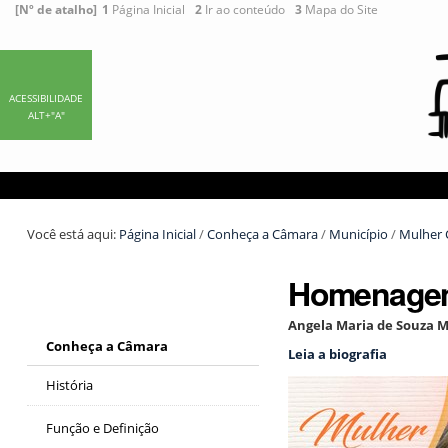
Ir
Ferramentas
[Nº de atalho]
1
Página Inicial
2
Ir ao conteúdo
3
Mapa do Site
para
Pessoais
o
conteúdo.
|
ACESSIBILIDADE
ALT+"A"
Ir
para
a
navegação
Você está aqui:
Página Inicial
/
Conheça a Câmara
/
Município
/
Mulher 
Homenagem
Angela Maria de Souza M
Conheça a Câmara
Leia a biografia
História
Função e Definição