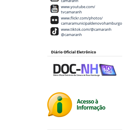
camaranh
www.youtube.com/
tvcamaranh
www.flickr.com/photos/
camaramunicipaldenovohamburgo
www.tiktok.com/@camaranh
@camaranh
Diário Oficial Eletrônico