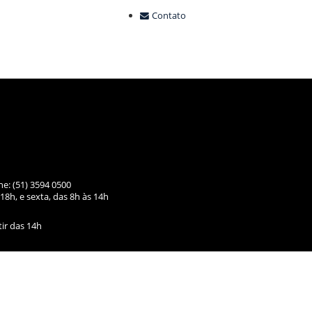
Contato
ne: (51) 3594 0500
18h, e sexta, das
8h às 14h
tir das 14h
ismo@camaranh.rs.gov.br
- (51) 3594-0510