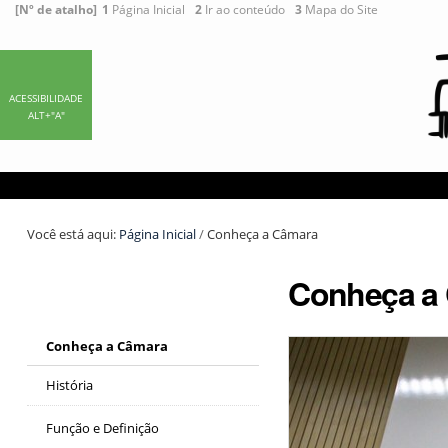
Ir
Ferramentas
[Nº de atalho]
1
Página Inicial
2
Ir ao conteúdo
3
Mapa do Site
para
Pessoais
o
conteúdo.
|
ACESSIBILIDADE
ALT+"A"
Ir
para
a
navegação
Você está aqui:
Página Inicial
/
Conheça a Câmara
Conheça a
Conheça a Câmara
História
Função e Definição