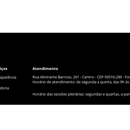
iços
Atendimento
Rua Almirante Barroso, 261 - Centro - CEP 93510-290 - Fo
sparência
Horário de atendimento: de segunda a quinta, das 9h às 
doria
Horário das sessões plenárias: segundas e quartas, a par
Gerência de Comunicação e manutenção do site:
jornal