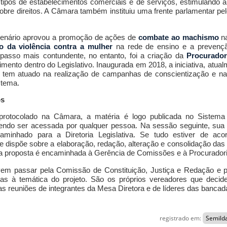
ipos de estabelecimentos comerciais e de serviços, estimulando a
obre direitos. A Câmara também instituiu uma frente parlamentar pelo
 Plenário aprovou a promoção de ações de
combate ao machismo
na
 da violência contra a mulher
na rede de ensino e a preven
passo mais contundente, no entanto, foi a criação da
Procurador
imento dentro do Legislativo. Inaugurada em 2018, a iniciativa, atu
 tem atuado na realização de campanhas de conscientização e na
 tema.
os
rotocolado na Câmara, a matéria é logo publicada no Sistem
dendo ser acessada por qualquer pessoa. Na sessão seguinte, sua 
aminhado para a Diretoria Legislativa. Se tudo estiver de ac
 dispõe sobre a elaboração, redação, alteração e consolidação das l
a proposta é encaminhada à Gerência de Comissões e à Procurador
vem passar pela Comissão de Constituição, Justiça e Redação e 
as à temática do projeto. São os próprios vereadores que decid
s reuniões de integrantes da Mesa Diretora e de líderes das bancad
registrado em:
Semilda