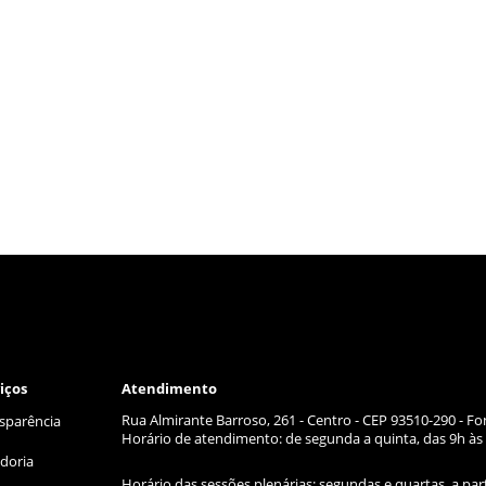
iços
Atendimento
Rua Almirante Barroso, 261 - Centro - CEP 93510-290 - Fo
sparência
Horário de atendimento: de segunda a quinta, das 9h às 
doria
Horário das sessões plenárias: segundas e quartas, a par