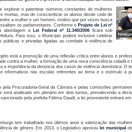
e explorar e patentear números constantes de mulheres
es mortas, mas de conscientizar os alunos desde cedo de
e entre a mulher e um homem, motivo que por vezes busca
”, ressaltam os parlamentares. Conforme o
Projeto de Lei nº
 da abordagem à
Lei Federal nº 11.340/2006
ficará sob
Fotos: J
feitura. Para isso, o Município poderá inclusive celebrar
s públicas e privadas ligadas ao combate à violência de
rojeto está a promoção de uma reflexão crítica entre alunos e profe
dade contra a mulher; a formação de uma nova consciência cidadã e 
ra a importância da denúncia dos casos de violência doméstica. O 
e informativos nas escolas referentes ao tema e o estímulo à p
.
do pela Procuradoria-Geral da Câmara e pelas comissões permanent
 ele será analisado em plenário em dois turnos, prevalecendo a de
sancionado pela prefeita Fátima Daudt, a lei proveniente entrará em
urgo tem trabalhado nos últimos anos a valorização das mulhere
olência de gênero. Em 2013, o Legislativo aprovou
lei municipal
ob