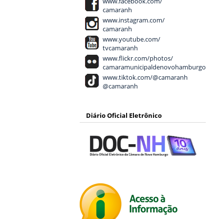
www.facebook.com/
camaranh
www.instagram.com/
camaranh
www.youtube.com/
tvcamaranh
www.flickr.com/photos/
camaramunicipaldenovohamburgo
www.tiktok.com/@camaranh
@camaranh
Diário Oficial Eletrônico