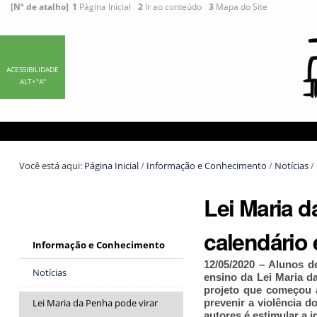
Ir
Ferramentas
[Nº de atalho]
1
Página Inicial
2
Ir ao conteúdo
3
Mapa do Site
para
Pessoais
o
conteúdo.
|
ACESSIBILIDADE
ALT+"A"
Ir
para
a
navegação
Você está aqui:
Página Inicial
/
Informação e Conhecimento
/
Notícias
/
Lei Maria d
calendário 
Informação e Conhecimento
12/05/2020 – Alunos 
Notícias
ensino da Lei Maria 
projeto que começou a
prevenir a violência d
Lei Maria da Penha pode virar
autores é estimular a 