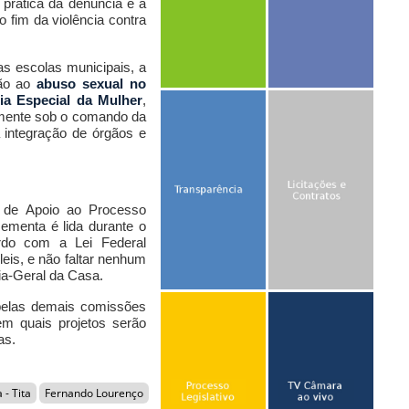
 prática da denúncia e a
 fim da violência contra
s escolas municipais, a
ção ao
abuso sexual no
ia Especial da Mulher
,
almente sob o comando da
 integração de órgãos e
a de Apoio ao Processo
ementa é lida durante o
ordo com a Lei Federal
eis, e não faltar nenhum
ia-Geral da Casa.
pelas demais comissões
em quais projetos serão
as.
 - Tita
Fernando Lourenço