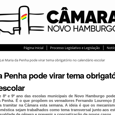
Página Inicial
Processo Legislativo e Legislação
Notíc
Lei Maria da Penha pode virar tema obrigatório no calendário escolar
a Penha pode virar tema obrigató
escolar
de 8º e 9º ano das escolas municipais de Novo Hamburgo pode
da Penha. É o que propõem os vereadores Fernando Lourenço (
 tramitar na Câmara esta semana. A ideia é que os mecanismo
oméstica sejam trabalhados como tema transversal junto aos es
igualdade de gênero e prevenir a concretização de novos casos.