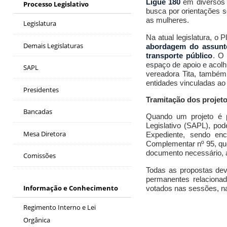
Ligue 180
em diversos t
Processo Legislativo
busca por orientações s
as mulheres.
Legislatura
Na atual legislatura, o
Demais Legislaturas
abordagem do assunto
transporte público
. O 
espaço de apoio e acolh
SAPL
vereadora Tita, também
entidades vinculadas ao
Presidentes
Tramitação dos projet
Bancadas
Quando um projeto é p
Legislativo (SAPL), po
Mesa Diretora
Expediente, sendo enc
Complementar nº 95, que
documento necessário, 
Comissões
Todas as propostas de
permanentes relacionad
Informação e Conhecimento
votados nas sessões, na
Regimento Interno e Lei
Orgânica