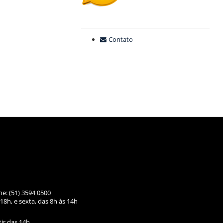
Contato
ne: (51) 3594 0500
18h, e sexta, das
8h às 14h
tir das 14h