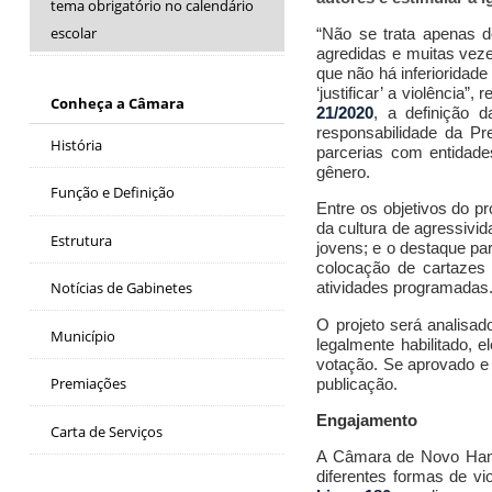
tema obrigatório no calendário
escolar
“
Não se trata apenas d
agredidas e muitas vez
que não há inferioridad
‘justificar’ a violência
Conheça a Câmara
21/2020
, a definição
responsabilidade da Pre
História
parcerias com entidade
gênero.
Função e Definição
Entre os objetivos do p
da cultura de agressivi
Estrutura
jovens; e o destaque pa
colocação de cartazes 
Notícias de Gabinetes
atividades programadas
O projeto será analisa
Município
legalmente habilitado,
votação. Se aprovado e 
Premiações
publicação.
Engajamento
Carta de Serviços
A Câmara de Novo Hamb
diferentes formas de vi