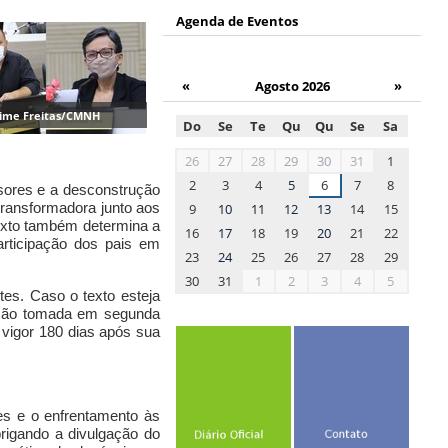
Agenda de Eventos
«
Agosto 2026
»
aime Freitas/CMNH
Do
Se
Te
Qu
Qu
Se
Sa
month-
26
27
28
29
30
31
1
8
2
3
4
5
6
7
8
ssores e a desconstrução
transformadora junto aos
9
10
11
12
13
14
15
texto também determina a
16
17
18
19
20
21
22
articipação dos pais em
23
24
25
26
27
28
29
30
31
1
2
3
4
5
es. Caso o texto esteja
cisão tomada em segunda
 vigor 180 dias após sua
s e o enfrentamento às
rigando a divulgação do