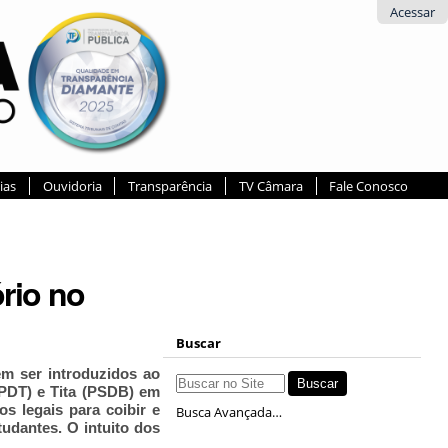
Acessar
ias
Ouvidoria
Transparência
TV Câmara
Fale Conosco
rio no
Buscar
m ser introduzidos ao
PDT) e Tita (PSDB) em
s legais para coibir e
Busca Avançada…
tudantes. O intuito dos