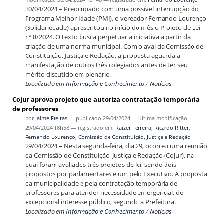
30/04/2024 – Preocupado com uma possível interrupção do
Programa Melhor Idade (PMI), o vereador Fernando Lourenço
(Solidariedade) apresentou no início do mês o Projeto de Lei
nº 8/2024. O texto busca perpetuar a iniciativa a partir da
criação de uma norma municipal. Com o aval da Comissão de
Constituição, Justiça e Redação, a proposta aguarda a
manifestação de outros três colegiados antes de ter seu
mérito discutido em plenário.
Localizado em
Informação e Conhecimento
/
Notícias
Cojur aprova projeto que autoriza contratação temporária
de professores
por
Jaime Freitas
—
publicado
29/04/2024
—
última modificação
29/04/2024 18h58
— registrado em:
Raizer Ferreira
,
Ricardo Ritter
,
Fernando Lourenço
,
Comissão de Constituição, Justiça e Redação
29/04/2024 – Nesta segunda-feira, dia 29, ocorreu uma reunião
da Comissão de Constituição, Justiça e Redação (Cojur), na
qual foram avaliados três projetos de lei, sendo dois
propostos por parlamentares e um pelo Executivo. A proposta
da municipalidade é pela contratação temporária de
professores para atender necessidade emergencial, de
excepcional interesse público, segundo a Prefeitura.
Localizado em
Informação e Conhecimento
/
Notícias