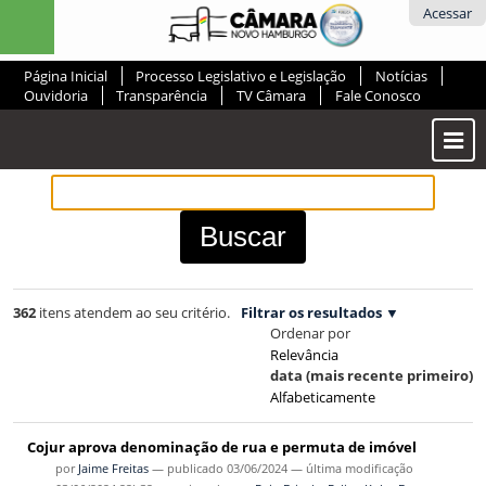
Ir
Ferramentas
Acessar
para
Pessoais
o
Página Inicial
Processo Legislativo e Legislação
Notícias
conteúdo.
Ouvidoria
Transparência
TV Câmara
Fale Conosco
|
Ir
Most
para
ou
a
Ocul
navegação
Men
362
itens atendem ao seu critério.
Filtrar os resultados
Ordenar por
Relevância
data (mais recente primeiro)
Alfabeticamente
Cojur aprova denominação de rua e permuta de imóvel
por
Jaime Freitas
—
publicado
03/06/2024
—
última modificação