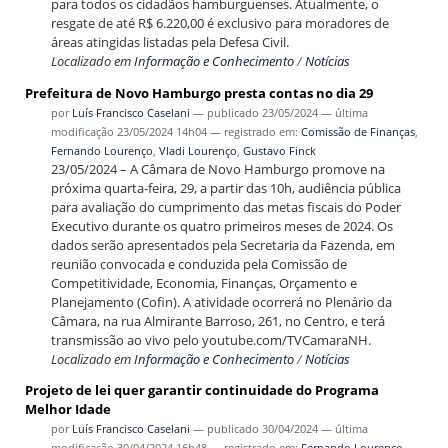
para todos os cidadãos hamburguenses. Atualmente, o
resgate de até R$ 6.220,00 é exclusivo para moradores de
áreas atingidas listadas pela Defesa Civil.
Localizado em
Informação e Conhecimento
/
Notícias
Prefeitura de Novo Hamburgo presta contas no dia 29
por
Luís Francisco Caselani
—
publicado
23/05/2024
—
última
modificação
23/05/2024 14h04
— registrado em:
Comissão de Finanças
,
Fernando Lourenço
,
Vladi Lourenço
,
Gustavo Finck
23/05/2024 – A Câmara de Novo Hamburgo promove na
próxima quarta-feira, 29, a partir das 10h, audiência pública
para avaliação do cumprimento das metas fiscais do Poder
Executivo durante os quatro primeiros meses de 2024. Os
dados serão apresentados pela Secretaria da Fazenda, em
reunião convocada e conduzida pela Comissão de
Competitividade, Economia, Finanças, Orçamento e
Planejamento (Cofin). A atividade ocorrerá no Plenário da
Câmara, na rua Almirante Barroso, 261, no Centro, e terá
transmissão ao vivo pelo youtube.com/TVCamaraNH.
Localizado em
Informação e Conhecimento
/
Notícias
Projeto de lei quer garantir continuidade do Programa
Melhor Idade
por
Luís Francisco Caselani
—
publicado
30/04/2024
—
última
modificação
30/04/2024 16h48
— registrado em:
Fernando Lourenço