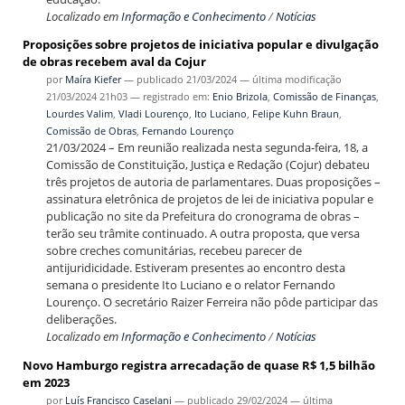
Localizado em
Informação e Conhecimento
/
Notícias
Proposições sobre projetos de iniciativa popular e divulgação
de obras recebem aval da Cojur
por
Maíra Kiefer
—
publicado
21/03/2024
—
última modificação
21/03/2024 21h03
— registrado em:
Enio Brizola
,
Comissão de Finanças
,
Lourdes Valim
,
Vladi Lourenço
,
Ito Luciano
,
Felipe Kuhn Braun
,
Comissão de Obras
,
Fernando Lourenço
21/03/2024 – Em reunião realizada nesta segunda-feira, 18, a
Comissão de Constituição, Justiça e Redação (Cojur) debateu
três projetos de autoria de parlamentares. Duas proposições –
assinatura eletrônica de projetos de lei de iniciativa popular e
publicação no site da Prefeitura do cronograma de obras –
terão seu trâmite continuado. A outra proposta, que versa
sobre creches comunitárias, recebeu parecer de
antijuridicidade. Estiveram presentes ao encontro desta
semana o presidente Ito Luciano e o relator Fernando
Lourenço. O secretário Raizer Ferreira não pôde participar das
deliberações.
Localizado em
Informação e Conhecimento
/
Notícias
Novo Hamburgo registra arrecadação de quase R$ 1,5 bilhão
em 2023
por
Luís Francisco Caselani
—
publicado
29/02/2024
—
última