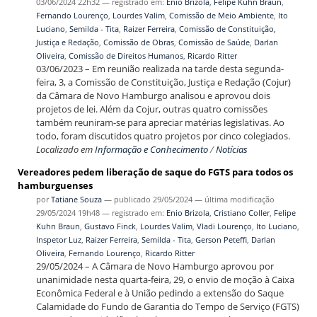
03/06/2024 22h32
— registrado em:
Enio Brizola
,
Felipe Kuhn Braun
,
Fernando Lourenço
,
Lourdes Valim
,
Comissão de Meio Ambiente
,
Ito
Luciano
,
Semilda - Tita
,
Raizer Ferreira
,
Comissão de Constituição,
Justiça e Redação
,
Comissão de Obras
,
Comissão de Saúde
,
Darlan
Oliveira
,
Comissão de Direitos Humanos
,
Ricardo Ritter
03/06/2023 – Em reunião realizada na tarde desta segunda-
feira, 3, a Comissão de Constituição, Justiça e Redação (Cojur)
da Câmara de Novo Hamburgo analisou e aprovou dois
projetos de lei. Além da Cojur, outras quatro comissões
também reuniram-se para apreciar matérias legislativas. Ao
todo, foram discutidos quatro projetos por cinco colegiados.
Localizado em
Informação e Conhecimento
/
Notícias
Vereadores pedem liberação de saque do FGTS para todos os
hamburguenses
por
Tatiane Souza
—
publicado
29/05/2024
—
última modificação
29/05/2024 19h48
— registrado em:
Enio Brizola
,
Cristiano Coller
,
Felipe
Kuhn Braun
,
Gustavo Finck
,
Lourdes Valim
,
Vladi Lourenço
,
Ito Luciano
,
Inspetor Luz
,
Raizer Ferreira
,
Semilda - Tita
,
Gerson Peteffi
,
Darlan
Oliveira
,
Fernando Lourenço
,
Ricardo Ritter
29/05/2024 – A Câmara de Novo Hamburgo aprovou por
unanimidade nesta quarta-feira, 29, o envio de moção à Caixa
Econômica Federal e à União pedindo a extensão do Saque
Calamidade do Fundo de Garantia do Tempo de Serviço (FGTS)