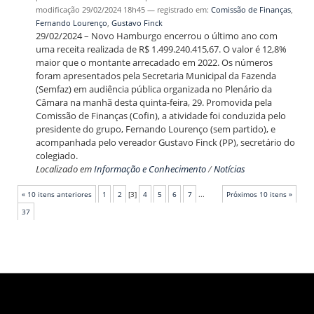
modificação
29/02/2024 18h45
— registrado em:
Comissão de Finanças
,
Fernando Lourenço
,
Gustavo Finck
29/02/2024 – Novo Hamburgo encerrou o último ano com
uma receita realizada de R$ 1.499.240.415,67. O valor é 12,8%
maior que o montante arrecadado em 2022. Os números
foram apresentados pela Secretaria Municipal da Fazenda
(Semfaz) em audiência pública organizada no Plenário da
Câmara na manhã desta quinta-feira, 29. Promovida pela
Comissão de Finanças (Cofin), a atividade foi conduzida pelo
presidente do grupo, Fernando Lourenço (sem partido), e
acompanhada pelo vereador Gustavo Finck (PP), secretário do
colegiado.
Localizado em
Informação e Conhecimento
/
Notícias
« 10 itens anteriores
1
2
[
3
]
4
5
6
7
...
Próximos 10 itens »
37