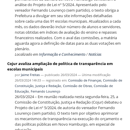
análise do Projeto de Lei nº 5/2024. Apresentado pelo
vereador Fernando Lourenço (sem partido), o texto obriga a
Prefeitura a divulgar em seu site informações detalhadas
sobre cada uma das 91 escolas municipais. Atualizados a cada
mês, os dados deverão incluir número de alunos e servidores,
notas obtidas em índices de avaliação do ensino e repasses
financeiros realizados. Com o aval das comissões, a matéria
aguarda agora a definição de datas para as duas votações em
plenário.
Localizado em
Informação e Conhecimento
/
Notícias
Cojur avaliza ampliação de política de transparência em
escolas municipais
por
Jaime Freitas
—
publicado
26/03/2024
—
última modificação
26/03/2024 14h33
— registrado em:
Comissão de Finanças
,
Comissão de
Constituição, Justiça e Redação
,
Comissão de Obras
,
Comissão de
Educação
,
Fernando Lourenço
26/03/2024 – Em reunião realizada nesta segunda-feira, 25, a
Comissão de Constituição, Justiça e Redação (Cojur) debateu o
Projeto de Lei nº 5/2024, de autoria do vereador Fernando
Lourenço (sem partido). O texto tem por objetivo aprimorar
os mecanismos de transparência na execução do orçamento e
das políticas públicas em Novo Hamburgo, em especial de
educação.