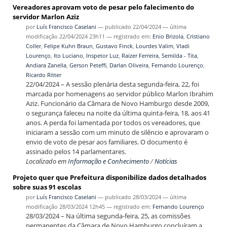
Vereadores aprovam voto de pesar pelo falecimento do
servidor Marlon Aziz
por
Luís Francisco Caselani
—
publicado
22/04/2024
—
última
modificação
22/04/2024 23h11
— registrado em:
Enio Brizola
,
Cristiano
Coller
,
Felipe Kuhn Braun
,
Gustavo Finck
,
Lourdes Valim
,
Vladi
Lourenço
,
Ito Luciano
,
Inspetor Luz
,
Raizer Ferreira
,
Semilda - Tita
,
Andiara Zanella
,
Gerson Peteffi
,
Darlan Oliveira
,
Fernando Lourenço
,
Ricardo Ritter
22/04/2024 – A sessão plenária desta segunda-feira, 22, foi
marcada por homenagens ao servidor público Marlon Ibrahim
Aziz. Funcionário da Câmara de Novo Hamburgo desde 2009,
o segurança faleceu na noite da última quinta-feira, 18, aos 41
anos. A perda foi lamentada por todos os vereadores, que
iniciaram a sessão com um minuto de silêncio e aprovaram o
envio de voto de pesar aos familiares. O documento é
assinado pelos 14 parlamentares.
Localizado em
Informação e Conhecimento
/
Notícias
Projeto quer que Prefeitura disponibilize dados detalhados
sobre suas 91 escolas
por
Luís Francisco Caselani
—
publicado
28/03/2024
—
última
modificação
28/03/2024 12h45
— registrado em:
Fernando Lourenço
28/03/2024 – Na última segunda-feira, 25, as comissões
permanentes da Câmara de Novo Hamburgo concluíram a