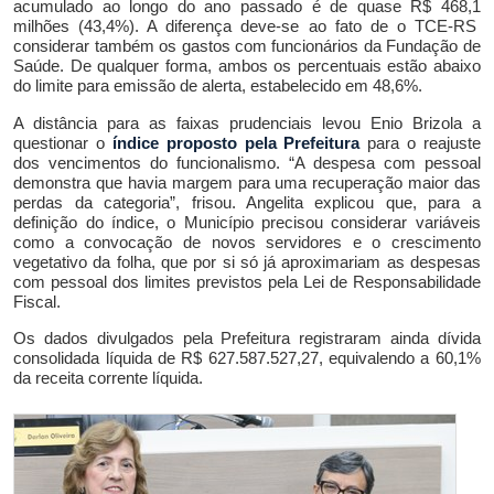
acumulado
ao longo do ano passado
é de
quase
R$ 4
68,1
milhões (4
3,4
%). A diferença deve-se ao fato de o TCE-RS
considerar também os gastos com funcionários da Fundação de
Saúde. De qualquer forma, ambos os percentuais estão abaixo
do limite para emissão de alerta, estabelecido em 48,6%.
A distância para a
s
faixa
s
prudenciais levou Enio Brizola a
questionar o
índice proposto pela Prefeitura
para o reajuste
dos vencimentos do funcionalismo.
“A despesa com pessoal
demonstra que
havia margem para uma recuperação maior
das
perdas da categoria”,
frisou. Angelita explicou que, para
a
definição d
o índice
, o Município precisou considerar variáveis
como a convocação de novos servidores e o crescimento
vegetativo da folha,
que por si só já aproximariam as despesas
com pessoal dos limites previstos pela Lei de Responsabilidade
Fiscal.
Os dados divulgados pela Prefeitura registraram
ainda
dívida
consolidada líquida de R$
627.587.527,27
,
equivalendo a 60,1%
da receita corrente líquida.