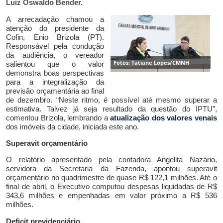
Luiz Oswaldo Bender.
A arrecadação
chamou a
atenção d
o presidente da
Cofin, Enio Brizola (PT).
Responsável pela condução
da audiência, o vereador
Fotos: Tatiane Lopes/CMNH
salientou que o valor
demonstra boas perspectivas
para a integralização da
previsão orçamentária ao final
de dezembro. “Nes
t
e ritmo, é possível até mesmo superar a
estimativa. Talvez já seja resultado da questão do IPTU”,
comentou Brizola, lembrando a
atualização dos valores venais
dos imóveis da cidade, iniciada este ano.
Superavit orçamentário
O relatório
apresentado pela contadora Angelita Nazário,
servidora da Secretaria da Fazenda, apontou superavit
orçamentário no quadrimestre de quase R$ 122,1 milhões. Até o
final de abril,
o Executivo computou despesas liquidadas de
R$
343,6 milhões e empenhadas em valor próximo a R$ 536
milhões.
Deficit previdenciário