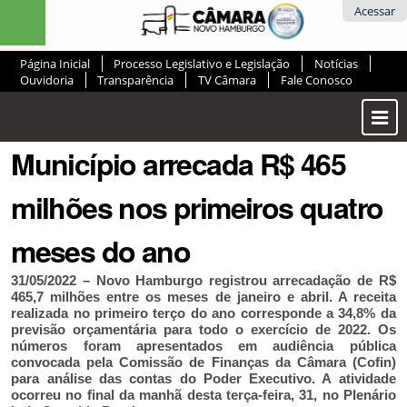
Ir
Ferramentas
Acessar
para
Pessoais
o
Página Inicial
Processo Legislativo e Legislação
Notícias
conteúdo.
Ouvidoria
Transparência
TV Câmara
Fale Conosco
|
Ir
Most
para
ou
a
Município arrecada R$ 465
Ocul
navegação
Men
milhões nos primeiros quatro
meses do ano
31/05/2022 – Novo Hamburgo registrou arrecadação de R$
465,7 milhões entre os meses de janeiro e abril. A receita
realizada no primeiro terço do ano corresponde a 34,8% da
previsão orçamentária para todo o exercício de 2022. Os
números foram apresentados em audiência pública
convocada pela Comissão de Finanças da Câmara (Cofin)
para análise das contas do Poder Executivo. A atividade
ocorreu no final da manhã desta terça-feira, 31, no Plenário