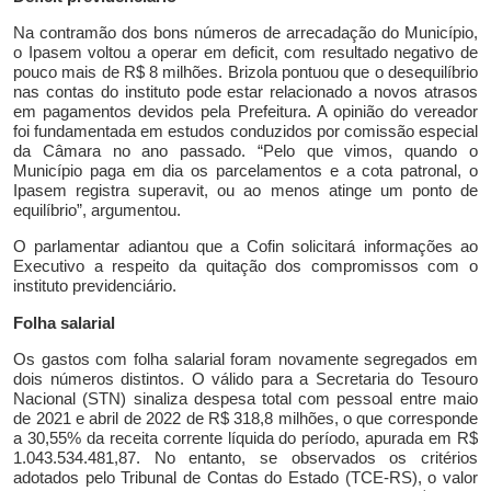
Na contramão dos bons
números
de arrecadação do Município,
o Ipasem voltou a operar em deficit,
com resultado negativo de
pouco mais de R$ 8 milhões. Brizola pontuou que o desequilíbrio
nas contas do instituto pode estar relacionado a novos atrasos
em pagamentos devidos pela Prefeitura.
A opinião do
vereador
foi fundamentada em estudos conduzidos por comissão especial
da Câmara no ano passado. “
Pelo que vimos, quando o
Município paga em dia os parcelamentos e a cota patronal, o
Ipasem
registra
superavit, ou ao menos
atinge u
m ponto de
equilíbrio”,
argumentou.
O parlamentar adiantou que a Cofin
solicitará informações ao
Executivo a respeito da quitação dos compromissos com o
instituto previdenciário.
Folha salarial
Os gastos com folha salarial foram novamente segregados em
dois números distintos. O válido para a Secretaria do Tesouro
Nacional (STN) sinaliza despesa total com pessoal entre
maio
de 2021
e
abril de 2022
de R$
318,8
milhões, o que corresponde
a
30,55
% da receita corrente líquida do período, apurada em R$
1.043.534.481,87
. No entanto, se observados os critérios
adotados pelo Tribunal de Contas do Estado (TCE-RS), o valor