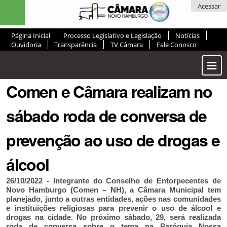
Ir
Ferramentas
Acessar
para
Pessoais
o
Página Inicial
Processo Legislativo e Legislação
Notícias
conteúdo.
Ouvidoria
Transparência
TV Câmara
Fale Conosco
|
Ir
Most
para
ou
a
Comen e Câmara realizam no
Ocul
navegação
Men
sábado roda de conversa de
prevenção ao uso de drogas e
álcool
26/10/2022 - Integrante do Conselho de Entorpecentes de
Novo Hamburgo (Comen – NH), a Câmara Municipal tem
planejado, junto a outras entidades, ações nas comunidades
e instituições religiosas para prevenir o uso de álcool e
drogas na cidade. No próximo sábado, 29, será realizada
roda de conversa sobre o tema na Paróquia Nossa