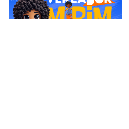
Comissões
Mídias Sociais
www.facebook.com/
camaranh
www.instagram.com/
camaranh