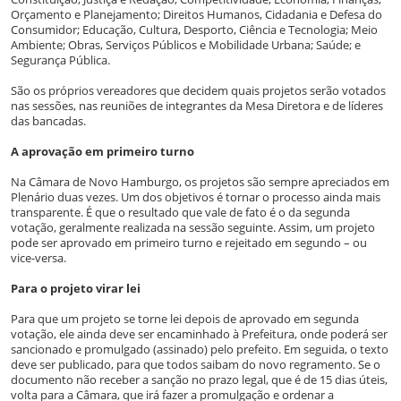
Orçamento e Planejamento; Direitos Humanos, Cidadania e Defesa do
Consumidor; Educação, Cultura, Desporto, Ciência e Tecnologia; Meio
Ambiente; Obras, Serviços Públicos e Mobilidade Urbana; Saúde; e
Segurança Pública.
São os próprios vereadores que decidem quais projetos serão votados
nas sessões, nas reuniões de integrantes da Mesa Diretora e de líderes
das bancadas.
A aprovação em primeiro turno
Na Câmara de Novo Hamburgo, os projetos são sempre apreciados em
Plenário duas vezes. Um dos objetivos é tornar o processo ainda mais
transparente. É que o resultado que vale de fato é o da segunda
votação, geralmente realizada na sessão seguinte. Assim, um projeto
pode ser aprovado em primeiro turno e rejeitado em segundo – ou
vice-versa.
Para o projeto virar lei
Para que um projeto se torne lei depois de aprovado em segunda
votação, ele ainda deve ser encaminhado à Prefeitura, onde poderá ser
sancionado e promulgado (assinado) pelo prefeito. Em seguida, o texto
deve ser publicado, para que todos saibam do novo regramento. Se o
documento não receber a sanção no prazo legal, que é de 15 dias úteis,
volta para a Câmara, que irá fazer a promulgação e ordenar a