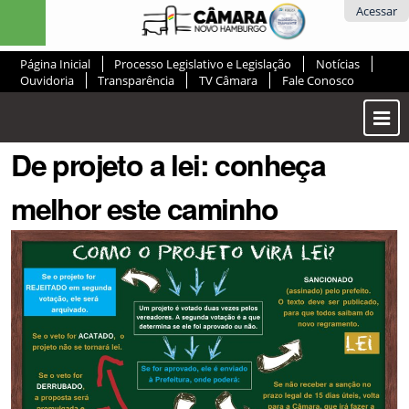
Ir
Ferramentas
Acessar
para
Pessoais
o
Página Inicial
Processo Legislativo e Legislação
Notícias
conteúdo.
Ouvidoria
Transparência
TV Câmara
Fale Conosco
|
Ir
Most
para
ou
a
De projeto a lei: conheça
Ocul
navegação
Men
melhor este caminho