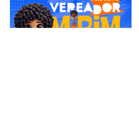
Comissões
Mídias Sociais
www.facebook.com/
camaranh
www.instagram.com/