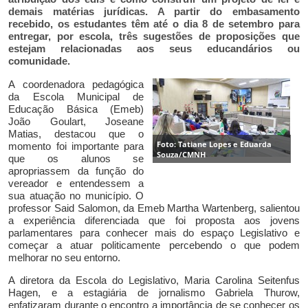
demais matérias jurídicas. A partir do embasamento
recebido, os estudantes têm até o dia 8 de setembro para
entregar, por escola, três sugestões de proposições que
estejam relacionadas aos seus educandários ou
comunidade.
A coordenadora pedagógica
da Escola Municipal de
Educação Básica (Emeb)
João Goulart, Joseane
Matias, destacou que o
Foto: Tatiane Lopes e Eduarda
momento foi importante para
Souza/CMNH
que os alunos se
apropriassem da função do
vereador e entendessem a
sua atuação no município. O
professor Said Salomon, da Emeb Martha Wartenberg, salientou
a experiência diferenciada que foi proposta aos jovens
parlamentares para conhecer mais do espaço Legislativo e
começar a atuar politicamente percebendo o que podem
melhorar no seu entorno.
A
diretora da Escola do Legislativo, Maria Carolina Seitenfus
Hagen, e a estagiária de jornalismo Gabriela Thurow,
enfatizaram durante o encontro a importância de se conhecer os