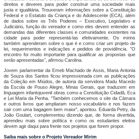
direitos e deveres
para poder construir uma sociedade mais
justa e igualitária.
Trouxeram informações sobre a Constituição
Federal e o
Estatuto da Criança e do Adolescente (ECA),
além
de dados sobre os
Três Poderes – Executivo, Legislativo e
Judiciário, função do vereador
e como eles
devem entender as
demandas das diferentes classes e comunidades existentes na
cidade para poder representá-las
efetivamente. Os mirins
também aprenderam sobre o que é e como criar um projeto de
lei, requerimentos e
indicações e pedidos de providência.
"O
encontro foi muito importante para qualificar as propostas que
serão apresentadas", afirmou Carolina.
Jovem parlamentar da Emeb Machado de Assis,
Maria Antonia
de Souza dos Santos
ficou impressionada com as publicações
da Coleção em Miúdos, de autoria da servidora Madu Macedo
da Escola de Pouso Alegre, Minas Gerais, que traduzem em
linguagem
infantojuvenil
obras como a Constituição Cidadã, Eca
e Lei Maria da Penha. “Também conhecemos o site da Câmara
e outros livros
que ampliaram nosso vocabulário e nos fazem
sair com uma bagagem bem maior”, apontou.
Eduarda Petry,
da
J
oão
Goulart, complementou dizendo que, de forma divertida,
aprendeu mais sobre
política e
como os estudantes eleitos
devem
agir daqui para frente
nos
projeto
s que forem propor.
Saiba mais sobre o Projeto Vereador Mirim