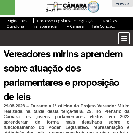
Ir
Ferramentas
Acessar
para
Pessoais
o
Página Inicial
Processo Legislativo e Legislação
Notícias
conteúdo.
Ouvidoria
Transparência
TV Câmara
Fale Conosco
|
Ir
Most
para
ou
a
Vereadores mirins aprendem
Ocul
navegação
Men
sobre atuação dos
parlamentares e proposição
de leis
29/08/2023 – Durante a 1ª oficina do Projeto Vereador Mirim
realizada na tarde desta terça-feira, 29, no Plenário da
Câmara, os jovens parlamentares eleitos em 2023
aprenderam de forma mais detalhada sobre o
funcionamento do Poder Legislativo, representação e
atribuição dos edis e como construir um projeto de lei e