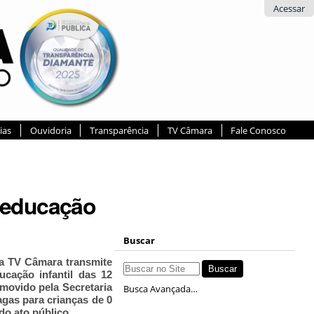
Acessar
ias
Ouvidoria
Transparência
TV Câmara
Fale Conosco
a educação
Buscar
, a TV Câmara transmite
ucação infantil das 12
omovido pela Secretaria
Busca Avançada…
gas para crianças de 0
do ato público.