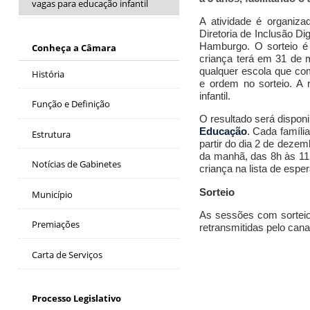
vagas para educação infantil
A atividade é organiz
Diretoria de Inclusão D
Hamburgo. O sorteio é r
Conheça a Câmara
criança terá em 31 de 
qualquer escola que co
História
e ordem no sorteio. A
infantil.
Função e Definição
O resultado será dispon
Educação
. Cada família
Estrutura
partir do dia 2 de dezem
da manhã, das 8h às 11h
Notícias de Gabinetes
criança na lista de esper
Sorteio
Município
As sessões com sorteio
Premiações
retransmitidas pelo cana
Carta de Serviços
Processo Legislativo