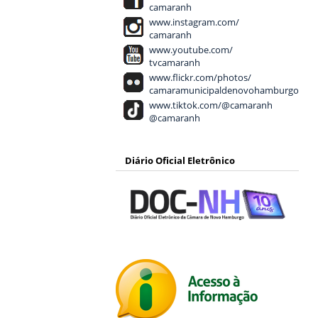
camaranh
www.instagram.com/
camaranh
www.youtube.com/
tvcamaranh
www.flickr.com/photos/
camaramunicipaldenovohamburgo
www.tiktok.com/@camaranh
@camaranh
Diário Oficial Eletrônico