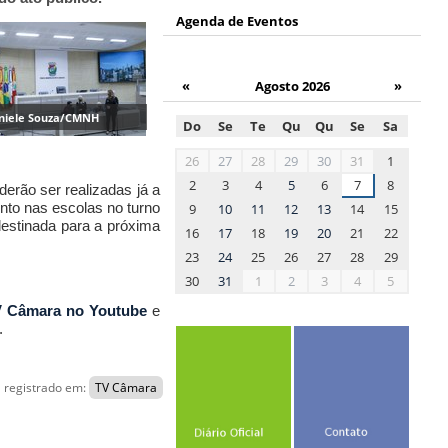
Agenda de Eventos
«
Agosto 2026
»
aniele Souza/CMNH
Do
Se
Te
Qu
Qu
Se
Sa
month-
26
27
28
29
30
31
1
8
2
3
4
5
6
7
8
oderão ser realizadas já
a
nto nas escolas no turno
9
10
11
12
13
14
15
destinada para a próxima
16
17
18
19
20
21
22
23
24
25
26
27
28
29
30
31
1
2
3
4
5
 Câmara no Youtube
e
.
registrado em:
TV Câmara