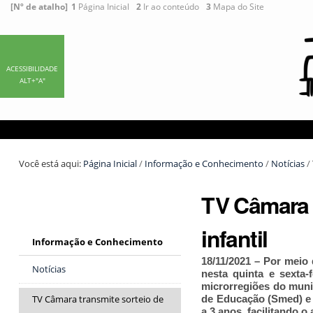
Ir
Ferramentas
[Nº de atalho]
1
Página Inicial
2
Ir ao conteúdo
3
Mapa do Site
para
Pessoais
o
conteúdo.
|
ACESSIBILIDADE
ALT+"A"
Ir
para
a
navegação
Você está aqui:
Página Inicial
/
Informação e Conhecimento
/
Notícias
/
TV Câmara 
infantil
Informação e Conhecimento
18/11/2021 – Por meio 
Notícias
nesta quinta e sexta-
microrregiões do munic
de Educação (Smed) e 
TV Câmara transmite sorteio de
a 3 anos, facilitando 