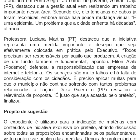
à adotada em Porto Alegre.
Já o líder de governo, Giovani Caju
(PP), destacou que a gestão atual vem realizando um trabalho
importante nessa área. Segundo ele, oito toneladas de cabos já
foram recolhidas, embora ainda haja pouca mudança visual. “É
uma epidemia. Um problema que a cidade enfrenta há décadas”,
afirmou.
Professora Luciana Martins
(PT)
destacou que a iniciativa
representa uma medida importante e
desejou que seja
efetivamente
colocada em prática pelo Executivo. “
Todos
precisam ser responsáveis por aquilo que produzem.
A criação
de um fundo também é fundamental
”, apontou.
Eliton Ávila
(Podemos) defendeu a responsabilização das empresas de
internet e telefonia. “Os serviços são muito falhos e há falta de
consideração com os cidadãos. É preciso aplicar multas para
que o município não continue sofrendo com tantos problemas
relacionados à fiação."
Deza Guerreiro
(P
P)
ressaltou a
relevância da proposta. “É justo que seja acatada pelo prefeito",
finalizou.
Projeto de sugestão
O expediente é utilizado para a indicação de matérias com
conteúdos de iniciativa exclusiva do prefeito, abrindo discussão
sobre todas as proposições encaminhadas pelos parlamentares,
visto o interesse público das medidas. Depois de protocolado, o