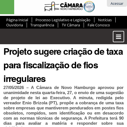
Ir
Ferramentas
Acessar
para
Pessoais
o
Página Inicial
Processo Legislativo e Legislação
Notícias
conteúdo.
Ouvidoria
Transparência
TV Câmara
Fale Conosco
|
Ir
Most
para
ou
a
Projeto sugere criação de taxa
Ocul
navegação
Men
para fiscalização de fios
irregulares
27/05/2026 – A Câmara de Novo Hamburgo aprovou por
unanimidade nesta quarta-feira, 27, o envio de uma sugestão
de projeto de lei ao Executivo. A minuta, redigida pelo
vereador Enio Brizola (PT), propõe a cobrança de uma taxa
sobre empresas que mantiverem pendurados em postes fios
obsoletos, rompidos, sem identificação ou em desacordo
com as normas técnicas de segurança. A Prefeitura terá 90
dias para avaliar a matéria e responder sobre sua