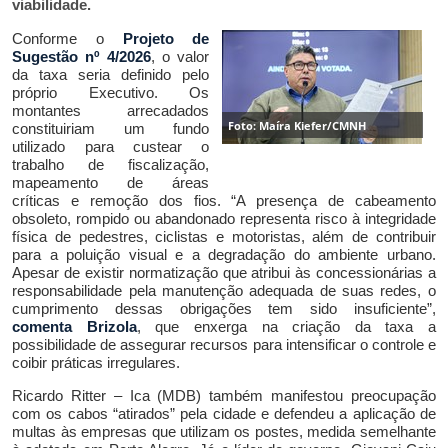
viabilidade.
Conforme o
Projeto de
Sugestão nº 4/2026
, o valor
da taxa
seria
definido pelo
próprio Executivo.
Os
montantes
arrecad
ado
s
Foto: Maíra Kiefer/CMNH
constituiriam um fundo
utilizado para custear
o
trabalho de
fiscalização,
mapeamento de áreas
críticas e re
moção
d
os
fios. “
A
presença de cabeamento
obsoleto, rompido ou abandonado representa risco à integridade
física de pedestres, ciclistas e motoristas, além de contribuir
para a poluição visual e a degradação do ambiente urbano.
Apesar de existir normatização que atribui às concessionárias a
responsabilidade pela manutenção adequada de suas redes, o
cumprimento dessas obrigações tem sido insuficiente”,
comenta Brizola
,
que
enxerga na criação da taxa
a
possibilidade de assegurar recursos para intensificar
o controle
e
coibir práticas irregulares.
Ricardo Ritter – Ica (MDB) também manifestou preocupação
com os cabos “atirados” pela cidade e defendeu a aplicação de
multas às empresas que utilizam os postes, medida semelhante