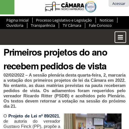
Ir
Ferramentas
Acessar
para
Pessoais
o
Página Inicial
Processo Legislativo e Legislação
Notícias
conteúdo.
Ouvidoria
Transparência
TV Câmara
Fale Conosco
|
Ir
Most
para
ou
a
Primeiros projetos do ano
Ocul
navegação
Men
recebem pedidos de vista
02/02/2022 – A sessão plenária desta quarta-feira, 2, marcaria
a votação dos primeiros projetos de lei da Câmara em 2022.
No entanto, as duas matérias previstas na pauta receberam
pedidos de vista. Os adiamentos foram requeridos pelo
vereador Ricardo Ritter (PSDB) e acolhidos pelo Plenário.
Os textos devem retornar a votação na sessão do próximo
dia 21.
O
Projeto de Lei nº 89/2021
,
de autoria do
vereador
Gustavo Finck (PP), propõe a