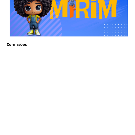
Comissões
Mídias Sociais
www.facebook.com/
camaranh
www.instagram.com/
camaranh
www.youtube.com/
tvcamaranh