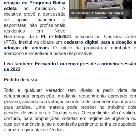
cria
ção
d
o Programa Bolsa
Atlet
a
no município.
A
Moris Mozart Musskopf/CMNH
iniciativa
prevê a concessão
de apoio financeiro a
esportistas não profissionais
residentes em Novo
Hamburgo.
Já o
PL nº 90/2021
, assinado por Cristiano Coller
(PTB), i
nstitui
na cidade
um
cadastro
digital
para a doação e
adoção de animais
. O intuito da proposta é combater o
abandono e incentivar a posse responsável.
Leia também:
Fernando Lourenço preside a primeira sessão
de 2022
Pedido de vista
Todo e qualquer vereador tem direito a pedir vista de
determinada proposição, mediante requerimento aprovado em
plenário, adiando sua votação no intuito de conceder maior prazo
para análise. Uma matéria pode receber no máximo dois
pedidos de vista de até 15 dias cada. O expediente não é válido,
contudo, para proposições votadas em regime de urgência ou
cuja permanência junto a comissão pertinente tenha extrapolado
o prazo regimental de 45 dias.