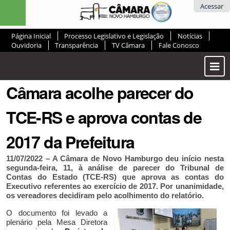
Ir
Ferramentas
Acessar
para
Pessoais
o
Página Inicial
Processo Legislativo e Legislação
Notícias
conteúdo.
Ouvidoria
Transparência
TV Câmara
Fale Conosco
|
Ir
Most
para
ou
a
Câmara acolhe parecer do
Ocul
navegação
Men
TCE-RS e aprova contas de
2017 da Prefeitura
11/07/2022 – A Câmara de Novo Hamburgo deu início nesta
segunda-feira, 11, à análise de parecer do Tribunal de
Contas do Estado (TCE-RS) que aprova as contas do
Executivo referentes ao exercício de 2017. Por unanimidade,
os vereadores decidiram pelo acolhimento do relatório.
O documento foi levado a
plenário pela Mesa Diretora