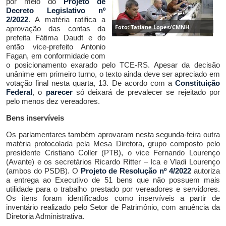
por meio do
Projeto de
Decreto Legislativo nº
2/2022
. A matéria ratifica a
Foto: Tatiane Lopes/CMNH
aprovação das contas da
prefeita Fátima Daudt e do
então vice-prefeito Antonio
Fagan, em conformidade com
o posicionamento exarado pelo TCE-RS. Apesar da
decisão
unânime em primeiro turno, o
texto
ainda deve ser apreciado em
votação final n
esta quarta,
13
. De acordo com a
Constituição
Federal
, o
parecer
só deixará de prevalecer
se rejeitado por
pelo menos
dez vereadores.
Bens inservíveis
O
s parlamentares também aprovaram nesta segunda-feira outra
matéria protocolada pela Mesa Dire
tora, grupo composto pelo
presidente Cristiano Coller (PTB),
o
vice Fernando Lourenço
(Avante) e
os
secretários Ricardo Ritter – Ica e Vladi Lourenço
(ambos do PSDB).
O
Projeto de Resolução nº 4/2022
autoriza
a entrega ao Executivo de
51 bens que não possuem mais
utilidade para o trabalho prestado por
vereadores
e servidores.
Os itens foram identificados como inservíveis a partir de
inventário realizado pelo Setor de Patrimônio, com anuência da
Diretoria Administrativa.