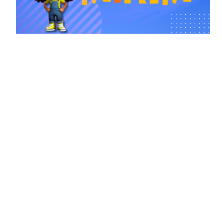
Comissões
Mídias Sociais
www.facebook.com/
camaranh
www.instagram.com/
camaranh
www.youtube.com/
tvcamaranh
www.flickr.com/photos/
camaramunicipaldenovohamburgo
www.tiktok.com/@camaranh