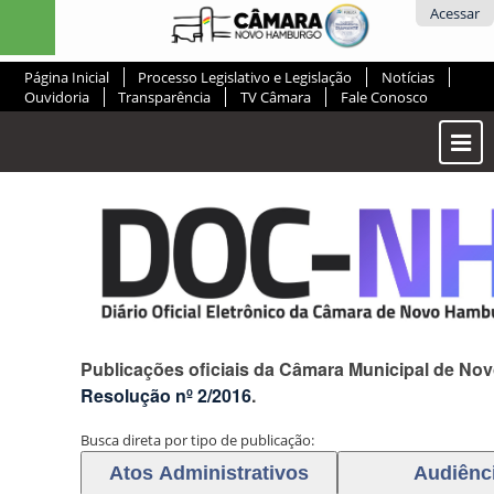
Ir
Ferramentas
Acessar
para
Pessoais
o
Página Inicial
Processo Legislativo e Legislação
Notícias
conteúdo.
Ouvidoria
Transparência
TV Câmara
Fale Conosco
|
Ir
Most
para
ou
a
Ocul
navegação
Men
Publicações oficiais da Câmara Municipal de N
Resolução nº 2/2016
.
Busca direta por tipo de publicação: