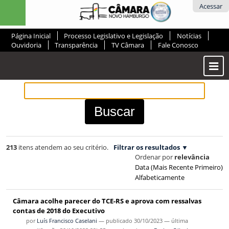
Ir
Ferramentas
Acessar
para
Pessoais
o
Página Inicial
Processo Legislativo e Legislação
Notícias
conteúdo.
Ouvidoria
Transparência
TV Câmara
Fale Conosco
|
Ir
Most
para
ou
a
Ocul
navegação
Men
213
itens atendem ao seu critério.
Filtrar os resultados
Ordenar por
relevância
Data (mais Recente Primeiro)
Alfabeticamente
Câmara acolhe parecer do TCE-RS e aprova com ressalvas
contas de 2018 do Executivo
por
Luís Francisco Caselani
—
publicado
30/10/2023
—
última