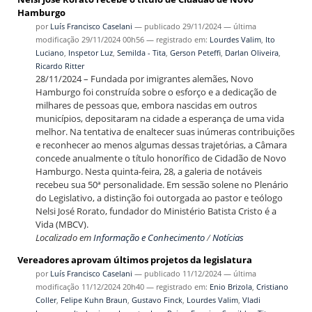
Hamburgo
por
Luís Francisco Caselani
—
publicado
29/11/2024
—
última
modificação
29/11/2024 00h56
— registrado em:
Lourdes Valim
,
Ito
Luciano
,
Inspetor Luz
,
Semilda - Tita
,
Gerson Peteffi
,
Darlan Oliveira
,
Ricardo Ritter
28/11/2024 – Fundada por imigrantes alemães, Novo
Hamburgo foi construída sobre o esforço e a dedicação de
milhares de pessoas que, embora nascidas em outros
municípios, depositaram na cidade a esperança de uma vida
melhor. Na tentativa de enaltecer suas inúmeras contribuições
e reconhecer ao menos algumas dessas trajetórias, a Câmara
concede anualmente o título honorífico de Cidadão de Novo
Hamburgo. Nesta quinta-feira, 28, a galeria de notáveis
recebeu sua 50ª personalidade. Em sessão solene no Plenário
do Legislativo, a distinção foi outorgada ao pastor e teólogo
Nelsi José Rorato, fundador do Ministério Batista Cristo é a
Vida (MBCV).
Localizado em
Informação e Conhecimento
/
Notícias
Vereadores aprovam últimos projetos da legislatura
por
Luís Francisco Caselani
—
publicado
11/12/2024
—
última
modificação
11/12/2024 20h40
— registrado em:
Enio Brizola
,
Cristiano
Coller
,
Felipe Kuhn Braun
,
Gustavo Finck
,
Lourdes Valim
,
Vladi