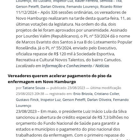
Lourenço
,
Ito Luciano
,
Inspetor Luz
,
Raizer Ferreira
,
Semilda - Tita
,
Gerson Peteffi
,
Darlan Oliveira
,
Fernando Lourenço
,
Ricardo Ritter
11/12/2024 – Após 326 sessões ordinárias, os vereadores de
Novo Hamburgo realizaram na tarde desta quarta-feira, 11, as
últimas votações da legislatura. Na ordem do dia, dois
projetos de lei foram aprovados por unanimidade. Assinado
por Lourdes Valim (Republicanos), o PL nº 53/2024 dá o nome
de Marcos Evaristo dos Santos à rua B do Loteamento Popular
Roselândia. Já o PL nº 55/2024, enviado pelo Executivo,
oficializa repasse de R$ 120 mil à Sociedade Esportiva,
Recreativa e Cultural Novos Talentos, do bairro Canudos.
Localizado em
Informação e Conhecimento
/
Notícias
Vereadores querem acelerar pagamento do piso da
enfermagem em Novo Hamburgo
por
Tatiane Souza
—
publicado
23/08/2023
—
última modificação
23/08/2023 20h38
— registrado em:
Enio Brizola
,
Cristiano Coller
,
Gustavo Finck
,
Inspetor Luz
,
Gerson Peteffi
,
Darlan Oliveira
,
Fernando
Lourenço
23/08/2023 – Em maio, o presidente Luiz Inácio Lula da Silva
sancionou a abertura de crédito especial de R$ 7,3 bilhões no
orçamento do Fundo Nacional de Saúde para garantir a
estados e municípios o pagamento do piso nacional dos
trabalhadores da enfermagem. Com o primeiro repasse do