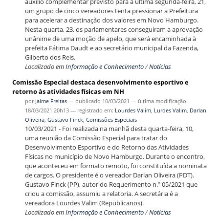
auxílio complementar previsto para a última segunda-feira, 21,
um grupo de cinco vereadores tenta pressionar a Prefeitura
para acelerar a destinação dos valores em Novo Hamburgo.
Nesta quarta, 23, os parlamentares conseguiram a aprovação
unânime de uma moção de apelo, que será encaminhada à
prefeita Fátima Daudt e ao secretário municipal da Fazenda,
Gilberto dos Reis.
Localizado em
Informação e Conhecimento
/
Notícias
Comissão Especial destaca desenvolvimento esportivo e
retorno às atividades físicas em NH
por
Jaime Freitas
—
publicado
10/03/2021
—
última modificação
18/03/2021 20h13
— registrado em:
Lourdes Valim
,
Lurdes Valim
,
Darlan
Oliveira
,
Gustavo Finck
,
Comissões Especiais
10/03/2021 - Foi realizada na manhã desta quarta-feira, 10,
uma reunião da Comissão Especial para tratar do
Desenvolvimento Esportivo e do Retorno das Atividades
Físicas no município de Novo Hamburgo. Durante o encontro,
que aconteceu em formato remoto, foi constituída a nominata
de cargos. O presidente é o vereador Darlan Oliveira (PDT).
Gustavo Finck (PP), autor do Requerimento n.º 05/2021 que
criou a comissão, assumiu a relatoria. A secretária é a
vereadora Lourdes Valim (Republicanos).
Localizado em
Informação e Conhecimento
/
Notícias