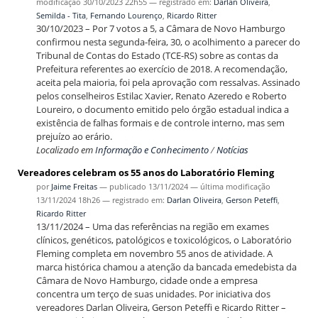
modificação
30/10/2023 22h55
— registrado em:
Darlan Oliveira
,
Semilda - Tita
,
Fernando Lourenço
,
Ricardo Ritter
30/10/2023 – Por 7 votos a 5, a Câmara de Novo Hamburgo
confirmou nesta segunda-feira, 30, o acolhimento a parecer do
Tribunal de Contas do Estado (TCE-RS) sobre as contas da
Prefeitura referentes ao exercício de 2018. A recomendação,
aceita pela maioria, foi pela aprovação com ressalvas. Assinado
pelos conselheiros Estilac Xavier, Renato Azeredo e Roberto
Loureiro, o documento emitido pelo órgão estadual indica a
existência de falhas formais e de controle interno, mas sem
prejuízo ao erário.
Localizado em
Informação e Conhecimento
/
Notícias
Vereadores celebram os 55 anos do Laboratório Fleming
por
Jaime Freitas
—
publicado
13/11/2024
—
última modificação
13/11/2024 18h26
— registrado em:
Darlan Oliveira
,
Gerson Peteffi
,
Ricardo Ritter
13/11/2024 – Uma das referências na região em exames
clínicos, genéticos, patológicos e toxicológicos, o Laboratório
Fleming completa em novembro 55 anos de atividade. A
marca histórica chamou a atenção da bancada emedebista da
Câmara de Novo Hamburgo, cidade onde a empresa
concentra um terço de suas unidades. Por iniciativa dos
vereadores Darlan Oliveira, Gerson Peteffi e Ricardo Ritter –