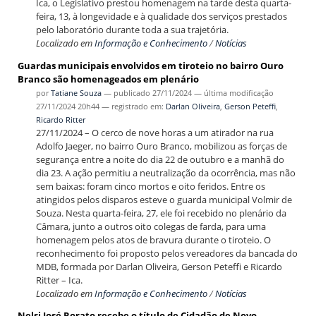
Ica, o Legislativo prestou homenagem na tarde desta quarta-
feira, 13, à longevidade e à qualidade dos serviços prestados
pelo laboratório durante toda a sua trajetória.
Localizado em
Informação e Conhecimento
/
Notícias
Guardas municipais envolvidos em tiroteio no bairro Ouro
Branco são homenageados em plenário
por
Tatiane Souza
—
publicado
27/11/2024
—
última modificação
27/11/2024 20h44
— registrado em:
Darlan Oliveira
,
Gerson Peteffi
,
Ricardo Ritter
27/11/2024 – O cerco de nove horas a um atirador na rua
Adolfo Jaeger, no bairro Ouro Branco, mobilizou as forças de
segurança entre a noite do dia 22 de outubro e a manhã do
dia 23. A ação permitiu a neutralização da ocorrência, mas não
sem baixas: foram cinco mortos e oito feridos. Entre os
atingidos pelos disparos esteve o guarda municipal Volmir de
Souza. Nesta quarta-feira, 27, ele foi recebido no plenário da
Câmara, junto a outros oito colegas de farda, para uma
homenagem pelos atos de bravura durante o tiroteio. O
reconhecimento foi proposto pelos vereadores da bancada do
MDB, formada por Darlan Oliveira, Gerson Peteffi e Ricardo
Ritter – Ica.
Localizado em
Informação e Conhecimento
/
Notícias
Nelsi José Rorato recebe o título de Cidadão de Novo