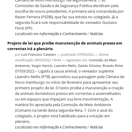
Câmara de Novo Hamburgo. Na segunda-feira, 7, as
Comissões de Saúde e de Segurança Pública decidiram pela
escolha de novos presidentes. A primeira será comandada por
Raizer Ferreira (PSDB), que faz sua estreia no colegiado. Já a
segunda ficará sob responsabilidade do vereador Gustavo
Finck (PP).
Localizado em
Informação e Conhecimento
/
Notícias
Projeto de lei que proíbe manutenção de animais presos em
correntes irá a plenário
por
Luís Francisco Caselani
—
publicado
07/03/2022
—
última
modificação
09/03/2022 15h04
— registrado em:
Comissão de Meio
Ambiente
,
Sergio Hanich
,
Leandro Mello
,
Darlan Oliveira
,
Ricardo Ritter
07/03/2022 – Ligado à causa animal, o vereador suplente
Leandro Mello (PTB) aproveitou sua passagem pela Câmara de
Novo Hamburgo no início de fevereiro para apresentar seu
primeiro projeto de lei. O texto proíbe a manutenção e criação
de animais domésticos presos em correntes e assemelhados
ou em espaços que impeçam sua livre movimentação. A
matéria foi apreciada pela Comissão de Meio Ambiente
(Comam) na tarde desta segunda-feira, 7. Com o aval do
colegiado, o projeto está habilitado para a votação em
plenário.
Localizado em
Informação e Conhecimento
/
Notícias