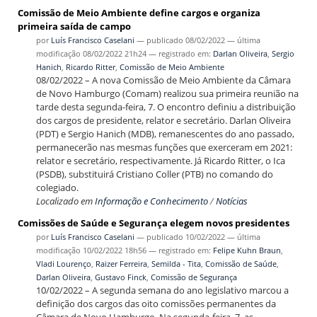
Comissão de Meio Ambiente define cargos e organiza
primeira saída de campo
por
Luís Francisco Caselani
—
publicado
08/02/2022
—
última
modificação
08/02/2022 21h24
— registrado em:
Darlan Oliveira
,
Sergio
Hanich
,
Ricardo Ritter
,
Comissão de Meio Ambiente
08/02/2022 – A nova Comissão de Meio Ambiente da Câmara
de Novo Hamburgo (Comam) realizou sua primeira reunião na
tarde desta segunda-feira, 7. O encontro definiu a distribuição
dos cargos de presidente, relator e secretário. Darlan Oliveira
(PDT) e Sergio Hanich (MDB), remanescentes do ano passado,
permanecerão nas mesmas funções que exerceram em 2021:
relator e secretário, respectivamente. Já Ricardo Ritter, o Ica
(PSDB), substituirá Cristiano Coller (PTB) no comando do
colegiado.
Localizado em
Informação e Conhecimento
/
Notícias
Comissões de Saúde e Segurança elegem novos presidentes
por
Luís Francisco Caselani
—
publicado
10/02/2022
—
última
modificação
10/02/2022 18h56
— registrado em:
Felipe Kuhn Braun
,
Vladi Lourenço
,
Raizer Ferreira
,
Semilda - Tita
,
Comissão de Saúde
,
Darlan Oliveira
,
Gustavo Finck
,
Comissão de Segurança
10/02/2022 – A segunda semana do ano legislativo marcou a
definição dos cargos das oito comissões permanentes da