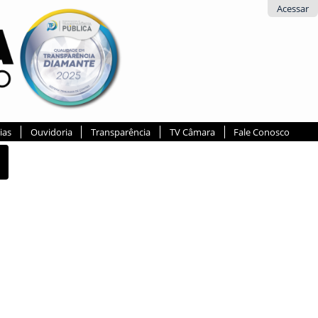
Acessar
ias
Ouvidoria
Transparência
TV Câmara
Fale Conosco