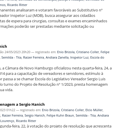
anos
,
Ricardo Ritter
manentes analisaram e votaram favoráveis ao Substitutivo nº
ereador Inspetor Luz (MDB), busca assegurar aos cidadãos
as de espera para cirurgias, consultas e exames encaminhados
ormações poderão ser prestadas mediante solicitação ou
nich
ção
24/05/2023 20h20
— registrado em:
Enio Brizola
,
Cristiano Coller
,
Felipe
,
Semilda - Tita
,
Raizer Ferreira
,
Andiara Zanella
,
Inspetor Luz
,
Escola do
, a Câmara de Novo Hamburgo oficializou nesta quarta-feira, 24, a
4 para a capacitação de vereadores e servidores, estímulo à
 passa a se chamar Escola do Legislativo Vereador Sergio Luis
o turno do Projeto de Resolução nº 1/2023, presta homenagem
ua vida.
omenagem a Sergio Hanich
2023 01h22
— registrado em:
Enio Brizola
,
Cristiano Coller
,
Elcio Müller
,
z
,
Raizer Ferreira
,
Sergio Hanich
,
Felipe Kuhn Braun
,
Semilda - Tita
,
Andiara
 Lourenço
,
Ricardo Ritter
unda-feira, 22, à votação do projeto de resolução que acrescenta