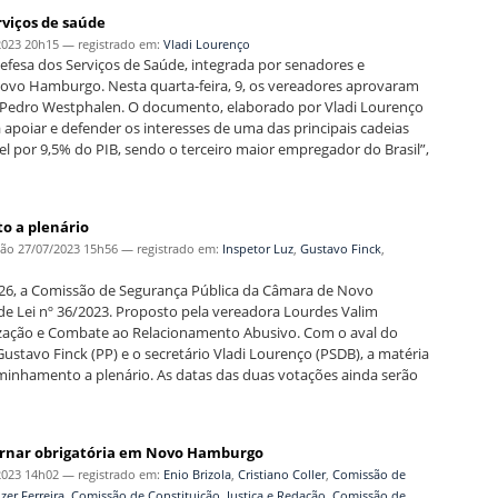
rviços de saúde
2023 20h15
— registrado em:
Vladi Lourenço
fesa dos Serviços de Saúde, integrada por senadores e
Novo Hamburgo. Nesta quarta-feira, 9, os vereadores aprovaram
o Pedro Westphalen. O documento, elaborado por Vladi Lourenço
 apoiar e defender os interesses de uma das principais cadeias
el por 9,5% do PIB, sendo o terceiro maior empregador do Brasil”,
o a plenário
ção
27/07/2023 15h56
— registrado em:
Inspetor Luz
,
Gustavo Finck
,
a, 26, a Comissão de Segurança Pública da Câmara de Novo
de Lei nº 36/2023. Proposto pela vereadora Lourdes Valim
tização e Combate ao Relacionamento Abusivo. Com o aval do
ustavo Finck (PP) e o secretário Vladi Lourenço (PSDB), a matéria
minhamento a plenário. As datas das duas votações ainda serão
 tornar obrigatória em Novo Hamburgo
2023 14h02
— registrado em:
Enio Brizola
,
Cristiano Coller
,
Comissão de
zer Ferreira
,
Comissão de Constituição, Justiça e Redação
,
Comissão de