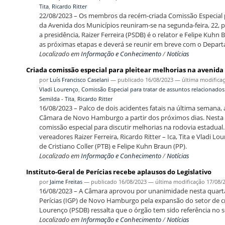
Tita
,
Ricardo Ritter
22/08/2023 – Os membros da recém-criada Comissão Especial pa
da Avenida dos Municípios reuniram-se na segunda-feira, 22, pa
a presidência, Raizer Ferreira (PSDB) é o relator e Felipe Kuh
as próximas etapas e deverá se reunir em breve com o Depar
Localizado em
Informação e Conhecimento
/
Notícias
Criada comissão especial para pleitear melhorias na avenida
por
Luís Francisco Caselani
—
publicado
16/08/2023
—
última modifica
Vladi Lourenço
,
Comissão Especial para tratar de assuntos relacionados
Semilda - Tita
,
Ricardo Ritter
16/08/2023 – Palco de dois acidentes fatais na última semana,
Câmara de Novo Hamburgo a partir dos próximos dias. Nesta q
comissão especial para discutir melhorias na rodovia estadua
vereadores Raizer Ferreira, Ricardo Ritter – Ica, Tita e Vladi
de Cristiano Coller (PTB) e Felipe Kuhn Braun (PP).
Localizado em
Informação e Conhecimento
/
Notícias
Instituto-Geral de Perícias recebe aplausos do Legislativo
por
Jaime Freitas
—
publicado
16/08/2023
—
última modificação
17/08/
16/08/2023 – A Câmara aprovou por unanimidade nesta quarta-
Perícias (IGP) de Novo Hamburgo pela expansão do setor de cri
Lourenço (PSDB) ressalta que o órgão tem sido referência no s
Localizado em
Informação e Conhecimento
/
Notícias