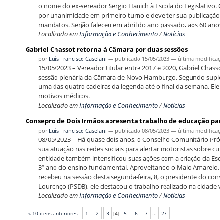
o nome do ex-vereador Sergio Hanich à Escola do Legislativo. 
por unanimidade em primeiro turno e deve ter sua publicação
mandatos, Serjão faleceu em abril do ano passado, aos 60 anos
Localizado em
Informação e Conhecimento
/
Notícias
Gabriel Chassot retorna à Câmara por duas sessões
por
Luís Francisco Caselani
—
publicado
15/05/2023
—
última modifica
15/05/2023 – Vereador titular entre 2017 e 2020, Gabriel Chass
sessão plenária da Câmara de Novo Hamburgo. Segundo suplen
uma das quatro cadeiras da legenda até o final da semana. Ele
motivos médicos.
Localizado em
Informação e Conhecimento
/
Notícias
Consepro de Dois Irmãos apresenta trabalho de educação par
por
Luís Francisco Caselani
—
publicado
08/05/2023
—
última modifica
08/05/2023 – Há quase dois anos, o Conselho Comunitário Pró
sua atuação nas redes sociais para alertar motoristas sobre 
entidade também intensificou suas ações com a criação da Esco
3º ano do ensino fundamental. Aproveitando o Maio Amarelo
recebeu na sessão desta segunda-feira, 8, o presidente do cons
Lourenço (PSDB), ele destacou o trabalho realizado na cidade vi
Localizado em
Informação e Conhecimento
/
Notícias
« 10 itens anteriores
1
2
3
[
4
]
5
6
7
...
27