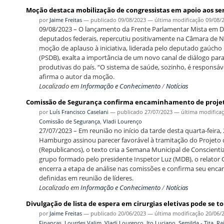
Moção destaca mobilização de congressistas em apoio aos se
por
Jaime Freitas
—
publicado
09/08/2023
—
última modificação
09/08/
09/08/2023 – O lançamento da Frente Parlamentar Mista em De
deputados federais, repercutiu positivamente na Câmara de 
moção de aplauso à iniciativa, liderada pelo deputado gaúch
(PSDB), exalta a importância de um novo canal de diálogo para
produtivas do país. “O sistema de saúde, sozinho, é responsáv
afirma o autor da moção.
Localizado em
Informação e Conhecimento
/
Notícias
Comissão de Segurança confirma encaminhamento de projet
por
Luís Francisco Caselani
—
publicado
27/07/2023
—
última modifica
Comissão de Segurança
,
Vladi Lourenço
27/07/2023 – Em reunião no início da tarde desta quarta-feir
Hamburgo assinou parecer favorável à tramitação do Projeto 
(Republicanos), o texto cria a Semana Municipal de Conscien
grupo formado pelo presidente Inspetor Luz (MDB), o relator G
encerra a etapa de análise nas comissões e confirma seu enca
definidas em reunião de líderes.
Localizado em
Informação e Conhecimento
/
Notícias
Divulgação de lista de espera em cirurgias eletivas pode se
por
Jaime Freitas
—
publicado
20/06/2023
—
última modificação
20/06/
Finanças
,
Lourdes Valim
,
Vladi Lourenço
,
Ito Luciano
,
Semilda - Tita
,
Rai