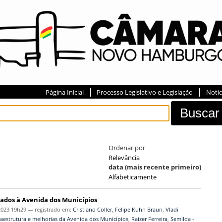
Página Inicial
Processo Legislativo e Legislação
Notíc
Ordenar por
Relevância
data (mais recente primeiro)
Alfabeticamente
nados à Avenida dos Municípios
2023 19h29
— registrado em:
Cristiano Coller
,
Felipe Kuhn Braun
,
Vladi
fraestrutura e melhorias da Avenida dos Municípios
,
Raizer Ferreira
,
Semilda -