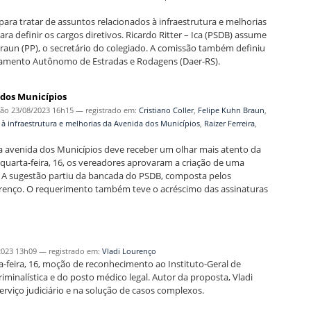
ra tratar de assuntos relacionados à infraestrutura e melhorias
ra definir os cargos diretivos. Ricardo Ritter – Ica (PSDB) assume
n Braun (PP), o secretário do colegiado. A comissão também definiu
tamento Autônomo de Estradas e Rodagens (Daer-RS).
 dos Municípios
ção
23/08/2023 16h15
— registrado em:
Cristiano Coller
,
Felipe Kuhn Braun
,
 à infraestrutura e melhorias da Avenida dos Municípios
,
Raizer Ferreira
,
 a avenida dos Municípios deve receber um olhar mais atento da
uarta-feira, 16, os vereadores aprovaram a criação de uma
l. A sugestão partiu da bancada do PSDB, composta pelos
 Lourenço. O requerimento também teve o acréscimo das assinaturas
2023 13h09
— registrado em:
Vladi Lourenço
feira, 16, moção de reconhecimento ao Instituto-Geral de
minalística e do posto médico legal. Autor da proposta, Vladi
erviço judiciário e na solução de casos complexos.