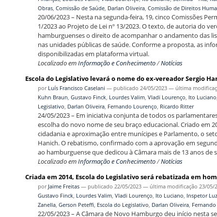
Obras
,
Comissão de Saúde
,
Darlan Oliveira
,
Comissão de Direitos Hum
20/06/2023 – Nesta na segunda-feira, 19, cinco Comissões Per
1/2023 ao Projeto de Lei nº 13/2023. O texto, de autoria do v
hamburguenses o direito de acompanhar o andamento das list
nas unidades públicas de saúde. Conforme a proposta, as inf
disponibilizadas em plataforma virtual.
Localizado em
Informação e Conhecimento
/
Notícias
Escola do Legislativo levará o nome do ex-vereador Sergio Ha
por
Luís Francisco Caselani
—
publicado
24/05/2023
—
última modifica
Kuhn Braun
,
Gustavo Finck
,
Lourdes Valim
,
Vladi Lourenço
,
Ito Luciano
Legislativo
,
Darlan Oliveira
,
Fernando Lourenço
,
Ricardo Ritter
24/05/2023 – Em iniciativa conjunta de todos os parlamentares
escolha do novo nome de seu braço educacional. Criado em 201
cidadania e aproximação entre munícipes e Parlamento, o setor
Hanich. O rebatismo, confirmado com a aprovação em segund
ao hamburguense que dedicou à Câmara mais de 13 anos de s
Localizado em
Informação e Conhecimento
/
Notícias
Criada em 2014, Escola do Legislativo será rebatizada em h
por
Jaime Freitas
—
publicado
22/05/2023
—
última modificação
23/05/
Gustavo Finck
,
Lourdes Valim
,
Vladi Lourenço
,
Ito Luciano
,
Inspetor Lu
Zanella
,
Gerson Peteffi
,
Escola do Legislativo
,
Darlan Oliveira
,
Fernando
22/05/2023 – A Câmara de Novo Hamburgo deu início nesta seg