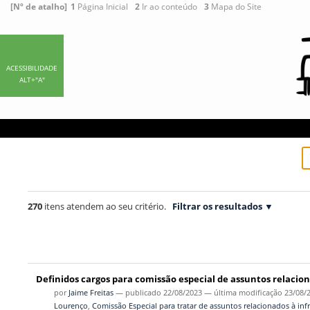
Ir
Ferramentas
[Nº de atalho]
1
Página Inicial
2
Ir ao conteúdo
3
Mapa do Site
para
Pessoais
o
conteúdo.
|
ACESSIBILIDADE
ALT+"A"
Ir
para
a
navegação
270
itens atendem ao seu critério.
Filtrar os resultados
Definidos cargos para comissão especial de assuntos relacio
por
Jaime Freitas
—
publicado
22/08/2023
—
última modificação
23/08/
Lourenço
,
Comissão Especial para tratar de assuntos relacionados à in