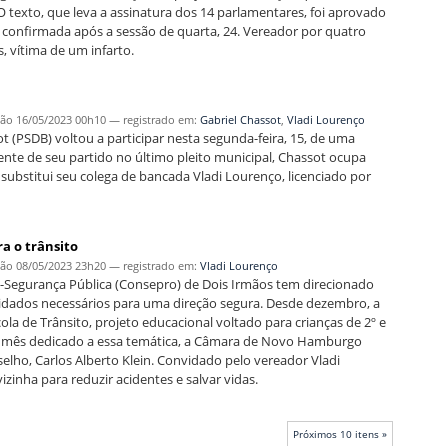
O texto, que leva a assinatura dos 14 parlamentares, foi aprovado
 confirmada após a sessão de quarta, 24. Vereador por quatro
, vítima de um infarto.
ção
16/05/2023 00h10
— registrado em:
Gabriel Chassot
,
Vladi Lourenço
ot (PSDB) voltou a participar nesta segunda-feira, 15, de uma
te de seu partido no último pleito municipal, Chassot ocupa
 substitui seu colega de bancada Vladi Lourenço, licenciado por
a o trânsito
ção
08/05/2023 23h20
— registrado em:
Vladi Lourenço
-Segurança Pública (Consepro) de Dois Irmãos tem direcionado
cuidados necessários para uma direção segura. Desde dezembro, a
la de Trânsito, projeto educacional voltado para crianças de 2º e
, mês dedicado a essa temática, a Câmara de Novo Hamburgo
elho, Carlos Alberto Klein. Convidado pelo vereador Vladi
zinha para reduzir acidentes e salvar vidas.
Próximos 10 itens »