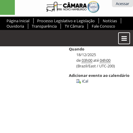
Ir
Ferramentas
Acessar
para
Pessoais
o
Página Inicial
Processo Legislativo e Legislação
Notícias
conteúdo.
Ouvidoria
Transparência
TV Câmara
Fale Conosco
|
Ir
Most
para
ou
a
Quando
Ocul
navegação
18/12/2025
de
03h00
até
04h00
Men
(Brazil/East / UTC-200)
Adicionar evento ao calendário
iCal