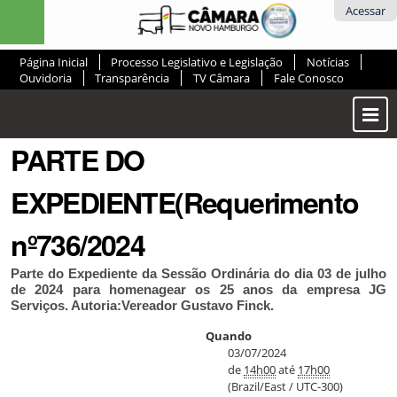
Ir
Ferramentas
Acessar
para
Pessoais
o
Página Inicial
Processo Legislativo e Legislação
Notícias
conteúdo.
Ouvidoria
Transparência
TV Câmara
Fale Conosco
|
Ir
Most
para
ou
a
PARTE DO
Ocul
navegação
Men
EXPEDIENTE(Requerimento
nº736/2024
Parte do Expediente da Sessão Ordinária do dia 03 de julho
de 2024 para homenagear os 25 anos da empresa JG
Serviços. Autoria:Vereador Gustavo Finck.
Quando
03/07/2024
de
14h00
até
17h00
(Brazil/East / UTC-300)