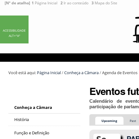
Ir
Ferramentas
[Nº de atalho]
1
Página Inicial
2
Ir ao conteúdo
3
Mapa do Site
para
Pessoais
o
conteúdo.
|
ACESSIBILIDADE
ALT+"A"
Ir
para
a
navegação
Você está aqui:
Página Inicial
/
Conheça a Câmara
/
Agenda de Eventos
Eventos fu
Calendário de event
participação de parlam
Conheça a Câmara
História
Upcoming
Past
Função e Definição
PAR