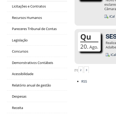
Novo H
esclare
Licitações e Contratos
Câmara
iCal
Recursos Humanos
Pareceres Tribunal de Contas
Qu
SES
Legislação
Realiz
20.
Ago.
Adalbe
Concursos
iCa
Demonstrativos Contábeis
[
1
]
2
3
Acessibilidade
Ações
RSS
do
Relatório anual de gestão
documento
Despesas
Receita