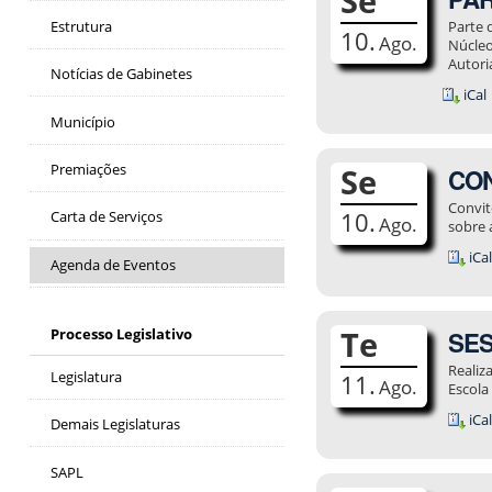
Se
Estrutura
Parte 
10.
Ago.
Núcleo
Autori
Notícias de Gabinetes
iCal
Município
Premiações
Se
CON
Convit
10.
Carta de Serviços
Ago.
sobre 
iCa
Agenda de Eventos
Te
Processo Legislativo
SES
Realiz
Legislatura
11.
Ago.
Escola
iCa
Demais Legislaturas
SAPL