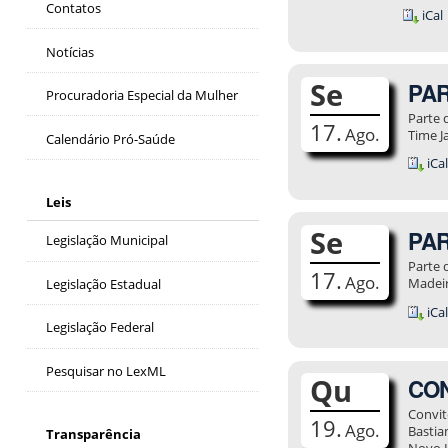
Contatos
iCal
Notícias
Se
PAR
Procuradoria Especial da Mulher
Parte 
17.
Ago.
Time J
Calendário Pró-Saúde
iCa
Leis
Se
PAR
Legislação Municipal
Parte 
17.
Ago.
Madeir
Legislação Estadual
iCa
Legislação Federal
Pesquisar no LexML
Qu
CON
Convit
19.
Ago.
Bastia
Transparência