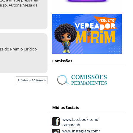
26, a fim de prestarem
urgo. Autoria:Mesa da
ga do Prêmio Jurídico
Comissões
Próximos 10 itens »
Mídias Sociais
www.facebook.com/
camaranh
www.instagram.com/