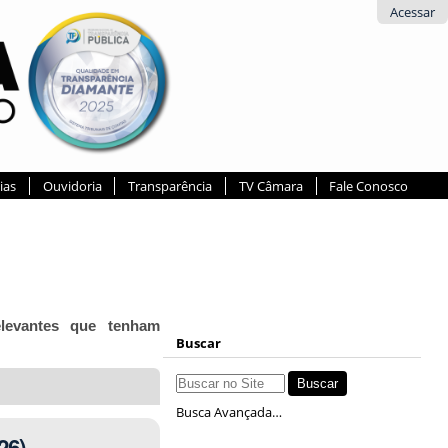
Acessar
ias
Ouvidoria
Transparência
TV Câmara
Fale Conosco
elevantes que tenham
Buscar
Busca Avançada…
26)