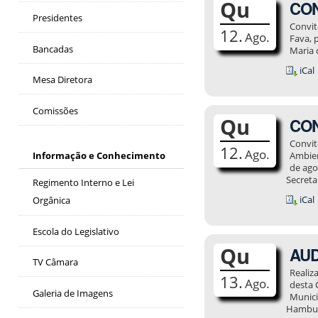
Qu
CON
Presidentes
Convit
12.
Ago.
Fava, 
Bancadas
Maria 
iCal
Mesa Diretora
Comissões
Qu
CON
Convit
12.
Ago.
Informação e Conhecimento
Ambien
de ago
Secreta
Regimento Interno e Lei
iCal
Orgânica
Escola do Legislativo
Qu
AUD
TV Câmara
Realiz
13.
Ago.
desta 
Galeria de Imagens
Munici
Hambur