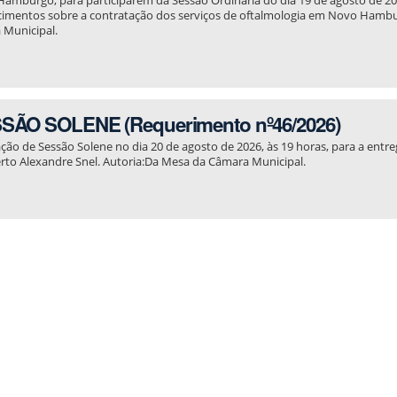
amburgo, para participarem da Sessão Ordinária do dia 19 de agosto de 20
cimentos sobre a contratação dos serviços de oftalmologia em Novo Hamb
 Municipal.
SÃO SOLENE (Requerimento nº46/2026)
ação de Sessão Solene no dia 20 de agosto de 2026, às 19 horas, para a entre
rto Alexandre Snel. Autoria:Da Mesa da Câmara Municipal.
l