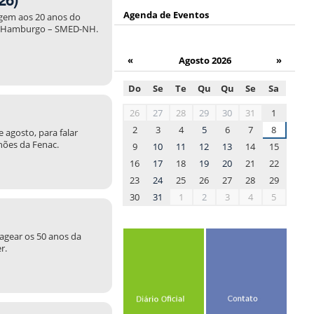
Agenda de Eventos
agem aos 20 anos do
vo Hamburgo – SMED-NH.
«
Agosto 2026
»
Do
Se
Te
Qu
Qu
Se
Sa
month-
26
27
28
29
30
31
1
8
2
3
4
5
6
7
8
 agosto, para falar
lhões da Fenac.
9
10
11
12
13
14
15
16
17
18
19
20
21
22
23
24
25
26
27
28
29
30
31
1
2
3
4
5
nagear os 50 anos da
r.