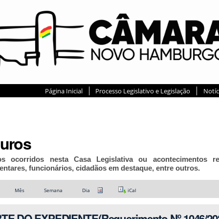
Página Inicial
Processo Legislativo e Legislação
Notíc
turos
os ocorridos nesta Casa Legislativa ou acontecimentos r
entares, funcionários, cidadãos em destaque, entre outros.
Mês
Semana
Dia
iCal
TE DO EXPEDIENTE(Requerimento Nº 1046/20