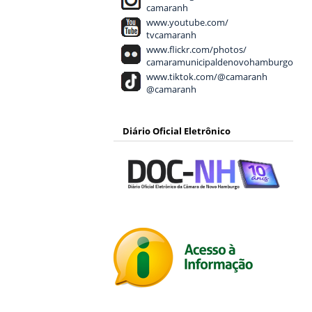
camaranh
www.youtube.com/
tvcamaranh
www.flickr.com/photos/
camaramunicipaldenovohamburgo
www.tiktok.com/@camaranh
@camaranh
Diário Oficial Eletrônico