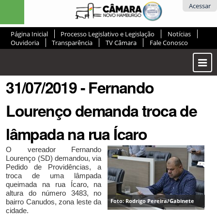
Ir
Ferramentas
Acessar
para
Pessoais
o
Página Inicial
Processo Legislativo e Legislação
Notícias
conteúdo.
Ouvidoria
Transparência
TV Câmara
Fale Conosco
|
Ir
Most
para
ou
a
31/07/2019 - Fernando
Ocul
navegação
Men
Lourenço demanda troca de
lâmpada na rua Ícaro
O vereador Fernando
Lourenço (SD) demandou, via
Pedido de Providências, a
troca de uma lâmpada
queimada na rua Ícaro, na
altura do número 3483, no
Foto: Rodrigo Pereira/Gabinete
bairro Canudos, zona leste da
cidade.