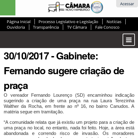
Ir
Ferramentas
Acessar
para
Pessoais
o
Página Inicial
Processo Legislativo e Legislação
Notícias
conteúdo.
Ouvidoria
Transparência
TV Câmara
Fale Conosco
|
Ir
Most
para
ou
a
30/10/2017 - Gabinete:
Ocul
navegação
Men
Fernando sugere criação de
praça
O vereador Fernando Lourenço (SD) encaminhou indicação
sugerindo a
criação de uma praça na rua Laura Terezinha
Walther da Rocha, em frente ao nº 16, no bairro Canudos. A
matéria segue em tramitação.
“
A comunidade relata que já existiu um projeto para a criação de
uma praça no local, no entanto, nada foi feito. Hoje, a área está
abandonada e correndo risco de invasão. Os moradores