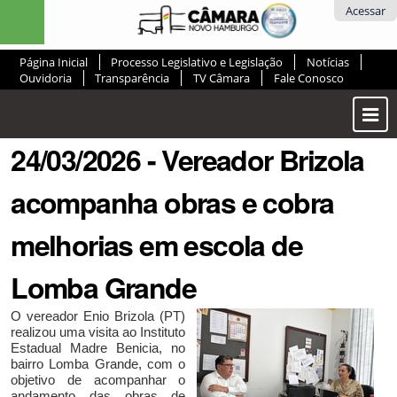
Ir
Ferramentas
Acessar
para
Pessoais
o
Página Inicial
Processo Legislativo e Legislação
Notícias
conteúdo.
Ouvidoria
Transparência
TV Câmara
Fale Conosco
|
Ir
Most
para
ou
a
24/03/2026 - Vereador Brizola
Ocul
navegação
Men
acompanha obras e cobra
melhorias em escola de
Lomba Grande
O vereador Enio Brizola (PT)
realizou uma visita ao Instituto
Estadual Madre Benicia, no
bairro Lomba Grande, com o
objetivo de acompanhar o
andamento das obras de