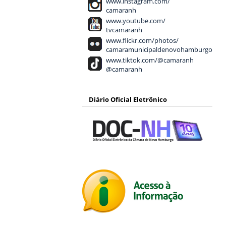
www.instagram.com/
camaranh
www.youtube.com/
tvcamaranh
www.flickr.com/photos/
camaramunicipaldenovohamburgo
www.tiktok.com/@camaranh
@camaranh
Diário Oficial Eletrônico