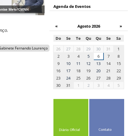
Agenda de Eventos
hanise Melo/CMNH
«
Agosto 2026
»
enço.
Do
Se
Te
Qu
Qu
Se
Sa
month-
Gabinete Fernando Lourenço
26
27
28
29
30
31
1
8
2
3
4
5
6
7
8
9
10
11
12
13
14
15
16
17
18
19
20
21
22
23
24
25
26
27
28
29
30
31
1
2
3
4
5