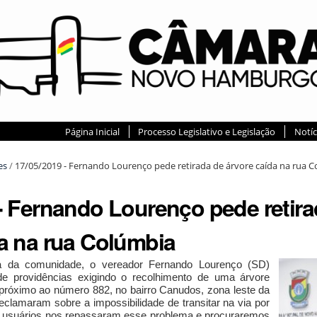
Página Inicial
Processo Legislativo e Legislação
Notíc
es
/
17/05/2019 - Fernando Lourenço pede retirada de árvore caída na rua 
- Fernando Lourenço pede retira
da na rua Colúmbia
 da comunidade, o vereador Fernando Lourenço (SD)
de providências exigindo o recolhimento de uma árvore
próximo ao número 882, no bairro Canudos, zona leste da
clamaram sobre a impossibilidade de transitar na via por
s usuários nos repassaram esse problema e procuraremos