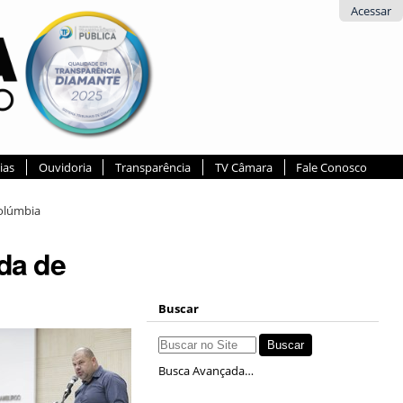
Acessar
ias
Ouvidoria
Transparência
TV Câmara
Fale Conosco
Colúmbia
da de
Buscar
Busca Avançada…