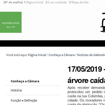
Ir
Ferramentas
[Nº de atalho]
1
Página Inicial
2
Ir ao conteúdo
3
Mapa do Site
para
Pessoais
o
conteúdo.
|
ACESSIBILIDADE
ALT+"A"
Ir
para
a
navegação
Você está aqui:
Página Inicial
/
Conheça a Câmara
/
Notícias de Gabinet
17/05/2019 
árvore caí
Conheça a Câmara
Após receber demanda
História
protocolou um pedido 
caída na rua Colúmbia, 
cidade. Os moradores re
Função e Definição
conta da obstrução. “O