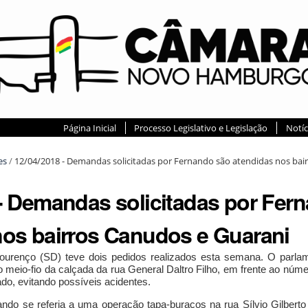
Página Inicial
Processo Legislativo e Legislação
Notíc
es
/
12/04/2018 - Demandas solicitadas por Fernando são atendidas nos bai
 - Demandas solicitadas por Fer
nos bairros Canudos e Guarani
urenço (SD) teve dois pedidos realizados esta semana. O parlame
no meio-fio da calçada da rua General Daltro Filho, em frente ao núme
do, evitando possíveis acidentes.
ndo se referia a uma operação tapa-buracos na rua Sílvio Gilbert