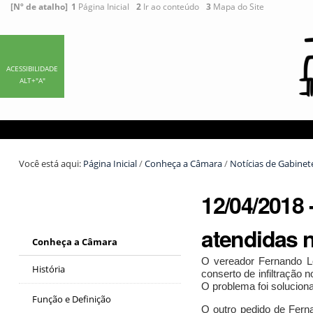
Ir
Ferramentas
[Nº de atalho]
1
Página Inicial
2
Ir ao conteúdo
3
Mapa do Site
para
Pessoais
o
conteúdo.
|
ACESSIBILIDADE
ALT+"A"
Ir
para
a
navegação
Você está aqui:
Página Inicial
/
Conheça a Câmara
/
Notícias de Gabinet
12/04/2018
atendidas 
Conheça a Câmara
O vereador Fernando Lo
História
conserto de infiltração 
O problema foi soluciona
Função e Definição
O outro pedido de Ferna