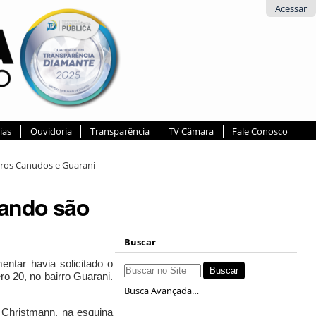
Acessar
ias
Ouvidoria
Transparência
TV Câmara
Fale Conosco
rros Canudos e Guarani
nando são
Buscar
ntar havia solicitado o
ro 20, no bairro Guarani.
Busca Avançada…
o Christmann, na esquina