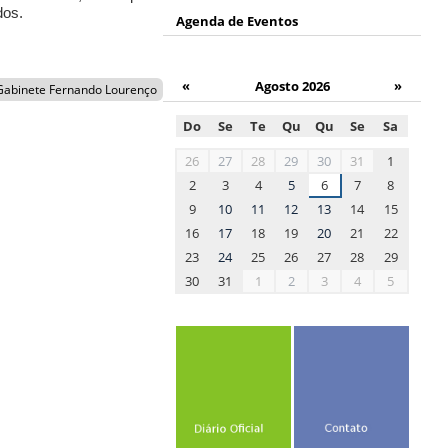
dos.
Agenda de Eventos
.
«
Agosto 2026
»
Gabinete Fernando Lourenço
Do
Se
Te
Qu
Qu
Se
Sa
month-
26
27
28
29
30
31
1
8
2
3
4
5
6
7
8
9
10
11
12
13
14
15
16
17
18
19
20
21
22
23
24
25
26
27
28
29
30
31
1
2
3
4
5