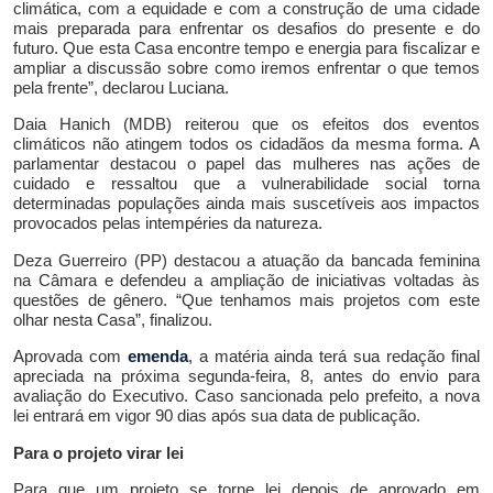
climática, com a equidade e com a construção de uma cidade
mais preparada para enfrentar os desafios do presente e do
futuro. Que esta Casa encontre tempo e energia para fiscalizar e
ampliar a discussão sobre como iremos enfrentar o que temos
pela frente”, declarou Luciana.
Daia Hanich (MDB) reiterou que os efeitos dos eventos
climáticos não atingem todos os cidadãos da mesma forma. A
parlamentar destacou o papel das mulheres nas ações de
cuidado e ressaltou que a vulnerabilidade social torna
determinadas populações ainda mais suscetíveis aos impactos
provocados pelas intempéries da natureza.
Deza Guerreiro (PP) destacou a atuação da bancada feminina
na Câmara e defendeu a ampliação de iniciativas voltadas às
questões de gênero. “Que tenhamos mais projetos com este
olhar nesta Casa”, finalizou.
Aprovada com
emenda
,
a matéria
ainda terá sua redação final
apreciada na próxima segunda-feira, 8, antes do envio para
avaliação do Executivo.
Caso sancionada pel
o prefeito, a nova
lei entrará em vigor 90 dias após sua data de publicação.
Para o projeto virar lei
Para que um projeto se torne lei depois de aprovado em