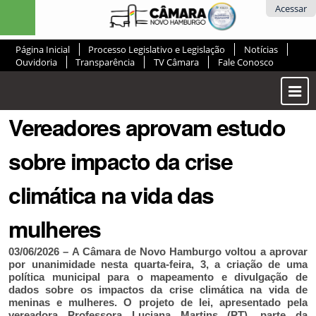
Ir
Ferramentas
Acessar
para
Pessoais
o
Página Inicial
Processo Legislativo e Legislação
Notícias
conteúdo.
Ouvidoria
Transparência
TV Câmara
Fale Conosco
|
Ir
Most
para
ou
a
Vereadores aprovam estudo
Ocul
navegação
Men
sobre impacto da crise
climática na vida das
mulheres
03/06/2026 – A Câmara de Novo Hamburgo voltou a aprovar
por unanimidade nesta quarta-feira, 3, a criação de uma
política municipal para o mapeamento e divulgação de
dados sobre os impactos da crise climática na vida de
meninas e mulheres. O projeto de lei, apresentado pela
vereadora Professora Luciana Martins (PT), parte da