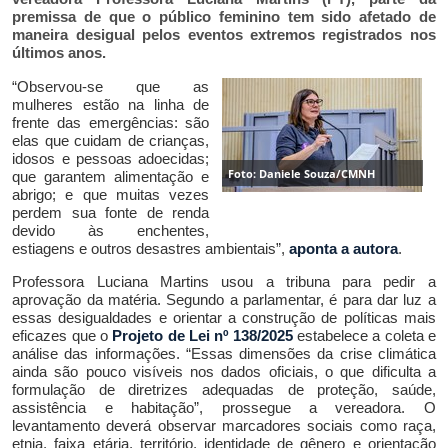
premissa de que o público feminino tem sido afetado de
maneira desigual pelos eventos extremos registrados nos
últimos anos.
“
Observou-se que as
mulheres estão na linha de
frente das emergências: são
elas que cuidam de crianças,
idosos e pessoas adoecidas;
Foto: Daniele Souza/CMNH
que garantem alimentação e
abrigo; e que muitas vezes
perdem sua fonte de renda
devido às enchentes,
estiagens e outros desastres ambientais”,
aponta
a autora
.
Professora Luciana Martins usou a tribuna para pedir a
aprovação da matéria. Segundo a parlamentar, é
para dar luz a
essas desigualdades e orientar a construção de políticas mais
eficazes que o
Projeto de Lei nº 138/2025
estabelece a coleta e
análise das informações. “Essas dimensões da crise climática
ainda são pouco visíveis nos dados oficiais, o que dificulta a
formulação de diretrizes adequadas de proteção, saúde,
assistência e habitação”,
prossegue a vereadora
.
O
levantamento deverá observar marcadores sociais como raça,
etnia, faixa etária, território, identidade de gênero e orientação