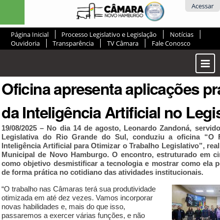
Ir
Ferramentas
Acessar
para
Pessoais
o
Página Inicial
Processo Legislativo e Legislação
Notícias
conteúdo.
Ouvidoria
Transparência
TV Câmara
Fale Conosco
|
Ir
Most
para
ou
a
Oficina apresenta aplicações pr
Ocul
navegação
Men
da Inteligência Artificial no Legi
19/08/2025 – No dia 14 de agosto, Leonardo Zandoná, servid
Legislativa do Rio Grande do Sul, conduziu a oficina “O 
Inteligência Artificial para Otimizar o Trabalho Legislativo”, re
Municipal de Novo Hamburgo. O encontro, estruturado em ci
como objetivo desmistificar a tecnologia e mostrar como ela p
de forma prática no cotidiano das atividades institucionais.
“O trabalho nas Câmaras terá sua produtividade
otimizada em até dez vezes. Vamos incorporar
novas habilidades e, mais do que isso,
passaremos a exercer várias funções, e não