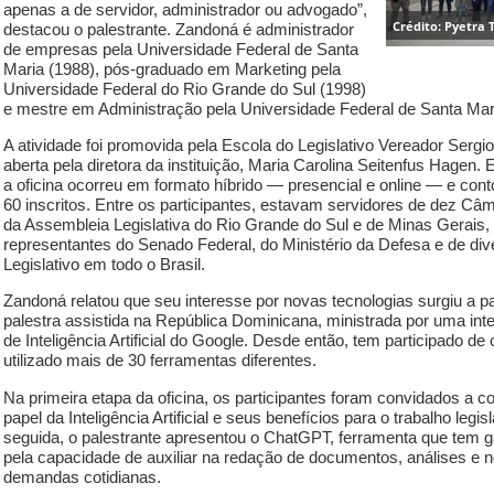
apenas a de servidor, administrador ou advogado”,
Crédito: Pyetra
destacou o palestrante. Zandoná é administrador
de empresas pela Universidade Federal de Santa
Maria (1988), pós-graduado em Marketing pela
Universidade Federal do Rio Grande do Sul (1998)
e mestre em Administração pela Universidade Federal de Santa Mari
A atividade foi promovida pela Escola do Legislativo Vereador Sergi
aberta pela diretora da instituição, Maria Carolina Seitenfus Hagen.
a oficina ocorreu em formato híbrido — presencial e online — e co
60 inscritos. Entre os participantes, estavam servidores de dez Câ
da Assembleia Legislativa do Rio Grande do Sul e de Minas Gerais,
representantes do Senado Federal, do Ministério da Defesa e de di
Legislativo em todo o Brasil.
Zandoná relatou que seu interesse por novas tecnologias surgiu a p
palestra assistida na República Dominicana, ministrada por uma int
de Inteligência Artificial do Google. Desde então, tem participado de
utilizado mais de 30 ferramentas diferentes.
Na primeira etapa da oficina, os participantes foram convidados a 
papel da Inteligência Artificial e seus benefícios para o trabalho legis
seguida, o palestrante apresentou o ChatGPT, ferramenta que tem 
pela capacidade de auxiliar na redação de documentos, análises e 
demandas cotidianas.