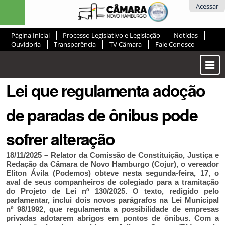
Ir
Ferramentas
Acessar
para
Pessoais
o
Página Inicial
Processo Legislativo e Legislação
Notícias
conteúdo.
Ouvidoria
Transparência
TV Câmara
Fale Conosco
|
Ir
Most
para
ou
a
Lei que regulamenta adoção
Ocul
navegação
Men
de paradas de ônibus pode
sofrer alteração
18/11/2025 – Relator da Comissão de Constituição, Justiça e
Redação da Câmara de Novo Hamburgo (Cojur), o vereador
Eliton Ávila (Podemos) obteve nesta segunda-feira, 17, o
aval de seus companheiros de colegiado para a tramitação
do Projeto de Lei nº 130/2025. O texto, redigido pelo
parlamentar, inclui dois novos parágrafos na Lei Municipal
nº 98/1992, que regulamenta a possibilidade de empresas
privadas adotarem abrigos em pontos de ônibus. Com a