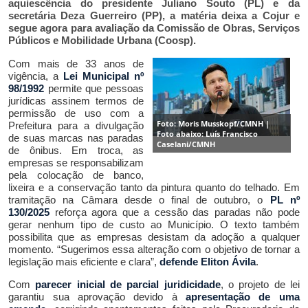
aquiescência do presidente Juliano Souto (PL) e da
secretária Deza Guerreiro (PP), a matéria deixa a Cojur e
segue agora para avaliação da Comissão de Obras, Serviços
Públicos e Mobilidade Urbana (Coosp).
Com mais de 33 anos de
vigência, a
Lei Municipal nº
98/1992
permite
que pessoas
jurídicas assinem termos de
permissão de uso com a
Foto: Moris Musskopf/CMNH |
Prefeitura para a divulgação
Foto abaixo: Luís Francisco
de suas marcas nas paradas
Caselani/CMNH
de ônibus. Em troca, as
empresas se
responsabilizam
pel
a colocação de
banco,
lixeira e a conservação
tanto
da pintura
quanto
do telhado. E
m
tramitação na Câmara desde o final de outubro, o
PL nº
130/2025
reforça agora que a
cess
ão das paradas não pode
gerar
nenhum
tipo de custo ao Município. O texto também
possibilita que as empresas desistam da adoção a qualquer
momento. “
S
ugerimos essa alteração com
o
objetivo de torn
ar
a
legislação mais eficiente e clara”,
defende Eliton Ávila
.
C
om
parecer inicial de parcial juridicidade
, o projeto de lei
garantiu sua aprovação
devido à
apresentação de uma