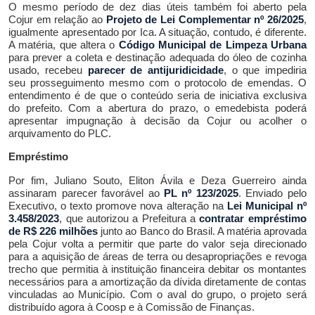
O mesmo período de dez dias úteis também foi aberto pela
Cojur em relação ao
Projeto de Lei Complementar nº 26/2025
,
igualmente apresentado por Ica. A situação, contudo, é diferente.
A matéria, que
altera o
Código Municipal de Limpeza Urbana
para prever a coleta e destinação adequada do óleo de cozinha
usado
, recebeu
parecer de
antijuridic
idade
, o que impediria
seu prosseguimento mesmo com o protocolo de emendas. O
entendimento é de que o conteúdo seria de iniciativa exclusiva
do prefeito. Com a abertura do prazo, o emedebista poderá
apresentar impugnação à decisão da Cojur ou acolher o
arquivamento do PLC.
E
mpréstimo
Por fim, Juliano Souto, Eliton Ávila e Deza Guerreiro
ainda
assinaram parecer favorável
a
o
PL nº 123/2025
. Enviado pelo
Executivo,
o texto promove nova alteração na
Lei Municipal nº
3.458/2023
, que
autorizou a Prefeitura a
contratar empréstimo
de R$ 226 milhões
junto a
o Banco do Brasil. A matéria aprovada
pela Cojur volta a permitir que parte do valor seja direcionado
para a aquisição de áreas de terra ou desapropriações e revoga
trecho que permitia à instituição financeira debitar os montantes
necessários para a amortização da dívida
diretamente
de contas
vinculadas a
o Município.
Com o aval do grupo, o
projeto será
distribuído agora à Coosp e à Comissão de Finanças.