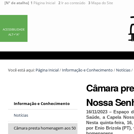
Ir
Ferramentas
[Nº de atalho]
1
Página Inicial
2
Ir ao conteúdo
3
Mapa do Site
para
Pessoais
o
conteúdo.
|
ACESSIBILIDADE
ALT+"A"
Ir
para
a
navegação
Você está aqui:
Página Inicial
/
Informação e Conhecimento
/
Notícias
/
Câmara pre
Nossa Sen
Informação e Conhecimento
16/11/2023 – Espaço d
Notícias
Saúde, a Capela Nos
Nesta quinta-feira, 1
por Enio Brizola (PT),
Câmara presta homenagem aos 50
homenagens.