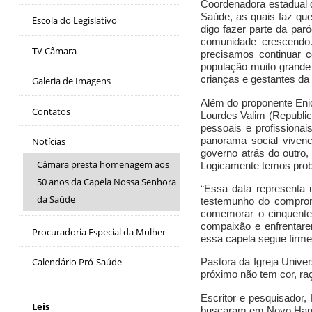
Coordenadora estadual d
Saúde, as quais faz qu
Escola do Legislativo
digo fazer parte da pa
comunidade crescendo.
TV Câmara
precisamos continuar 
população muito grande
crianças e gestantes d
a
Galeria de Imagens
Além do proponente Enio
Contatos
Lourdes Valim (Republi
pessoais e profissiona
panorama social vivenc
Notícias
governo atrás do outro
Câmara presta homenagem aos
Logicamente temos prob
50 anos da Capela Nossa Senhora
“
Essa data
r
epresenta 
da Saúde
testemunho d
o
comprom
comemorar
o
cinquente
compaixão e enfrentar
Procuradoria Especial da Mulher
essa capela segue firm
Calendário Pró-Saúde
Pastora da Igreja Univer
próximo não tem cor, raç
Escritor e pesquisador,
Leis
buscaram em Novo Hamb