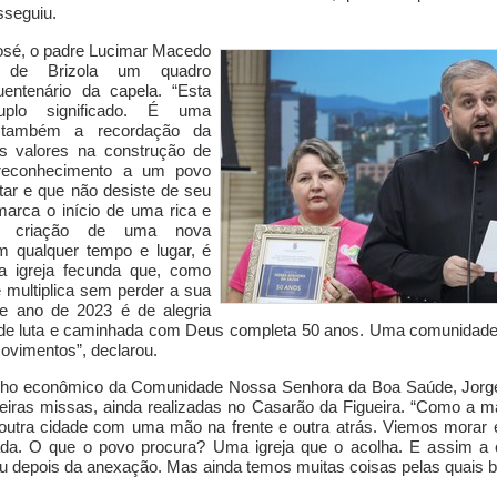
sseguiu.
osé, o padre Lucimar Macedo
 de Brizola um quadro
uentenário da capela.
“
Esta
lo significado. É uma
também a recordação da
os valores na construção de
econhecimento a
um povo
utar e que não desiste de seu
arca o início de uma rica e
. A criação de uma nova
m qualquer tempo e lugar, é
a igreja fecunda que, como
 multiplica sem perder a sua
te ano de 2023 é de alegria
a de luta e caminhada com Deus completa 50 anos.
Uma comunidade 
movimentos”,
declarou.
elho econômico da
Comunidade Nossa Senhora da Boa Saúde
, Jor
eiras missas,
ainda realizadas
no Casarão da Figueira.
“
Como a ma
utra cidade com uma mão na frente e outra atrás. Viemos mora
r
e
ada. O que o povo procura? Uma igreja que o acolha. E a
ssim a
eu depois da anexação.
Mas ainda t
emos muitas coisas pelas quais b