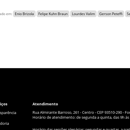
rado em:
Enio Brizola
Felipe Kuhn Braun
Lourdes Valim
Gerson Peteffi
Se
iços
Atendimento
Rua Almirante Barroso, 261 - Centro - CEP 93510-290 - Fo
sparência
Horário de atendimento: de segunda a quinta, das 9h às 
doria
Horário das sessões plenárias: segundas e quartas, a par