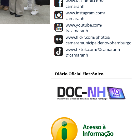
www.facebook.com/
camaranh
www.instagram.com/
camaranh
www.youtube.com/
tvcamaranh
www.flickr.com/photos/
camaramunicipaldenovohamburgo
www.tiktok.com/@camaranh
@camaranh
Diário Oficial Eletrônico