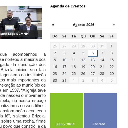
Agenda de Eventos
«
Agosto 2026
»
atiane Lopes/CMNH
Do
Se
Te
Qu
Qu
Se
Sa
month-
26
27
28
29
30
31
1
8
2
3
4
5
6
7
8
al que acompanhou a
se norteou a maioria dos
9
10
11
12
13
14
15
regado da
condução dos
16
17
18
19
20
21
22
 Brizola
iniciou sua fala
23
24
25
26
27
28
29
tagonismo da instituição
s mais importantes da
30
31
1
2
3
4
5
anexação ao município de
a em 1997.
“
A igreja teve
onde nasceu o
movimento
apela,
no
nosso espaço
batizamos nossos filhos.
transformação aconteceu
a fé”,
salientou Brizola.
 sobre uma rocha, firme
u povo que constrói
e
d
á