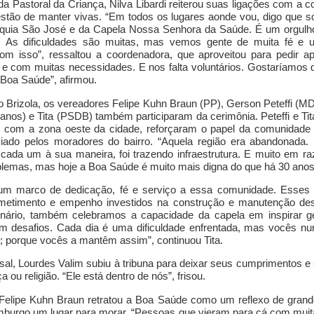
a Pastoral da Criança, Nilva Libardi
reiterou suas ligações com a 
estão de manter vivas.
“
Em todos os lugares aonde vou, digo que 
róquia São José e da
C
apela Nossa Senhora da Saúde.
É um orgulh
 As dificuldades são muitas, mas vemos gente de muita fé e u
com isso”,
ressaltou a coordenadora, que aproveitou para pedir ap
 e com muita
s
necessidade
s
.
E
nos falta voluntários. Gostaríamos
 Boa Saúde
”,
afirmou.
 Brizola,
os vereadores
Felipe Kuhn Braun (PP),
Gerson Peteffi (M
canos) e Tita (PSDB) também
participaram
d
a cerimônia.
Peteffi e T
is com a zona oeste da cidade, reforçaram o papel da comunidade c
iado pelos moradores do bairro.
“
Aquela região era abandonada.
, cada um à sua maneira, fo
i
trazendo infraestrutura. E muito em raz
lemas, mas hoje a Boa Saúde é muito mais digna do que há 30 ano
um marco de dedicação, fé e serviço a essa comunidade. Esses 5
etimento e empenho investidos na construção e manutenção de
nário, também celebramos a capacidade da capela
em
inspirar 
em desafios.
Cada dia é uma dificuldade enfrentada, mas vocês nun
e; porque vocês a mantêm assim”,
continuou Tita.
sal,
Lourdes Valim
subiu à tribuna para deixar seus cumprimentos e
a ou religião.
“
Ele
está dentro de nós”,
frisou.
Felipe Kuhn Braun
retratou a Boa Saúde como um reflexo de grande
urgo um lugar para morar. “Pessoas que
vieram para cá com muita