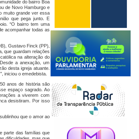
comunidade do bairro Boa
sou de Novo Hamburgo e
o muito grande ver essa
nião que pega junto. E
oio. “
O bairro tem uma
 de acompanhar todas as
DB), Gustavo Finck (PP),
ita, que guardam relações
atólica na alteração do
Desde a anexação, u
m
ão desta igreja atuante.
s”,
iniciou o emedebista.
0 anos de história são
sse espaço sagrado. Ao
gerações a viverem com
ca desistiram. Por isso
 sublinhou que o amor ao
 parte das famílias que
s dificuldades,
mas
que