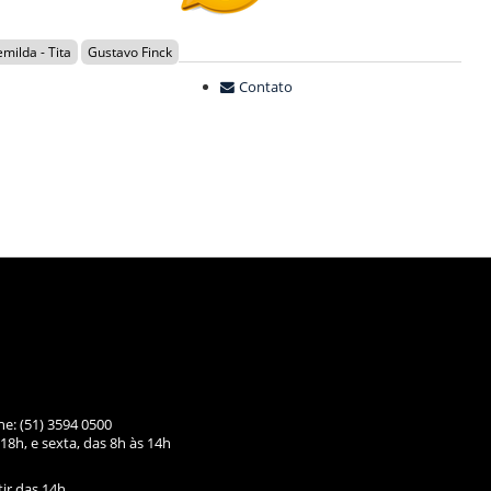
milda - Tita
Gustavo Finck
Contato
ne: (51) 3594 0500
18h, e sexta, das
8h às 14h
tir das 14h