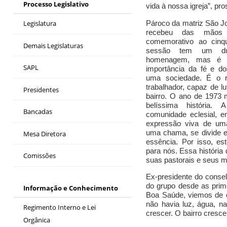
Processo Legislativo
vida à nossa igreja”,
pro
Pároco da matriz São J
Legislatura
recebeu das mãos
comemorativo ao cinq
Demais Legislaturas
sessão tem um dup
homenagem, mas é 
SAPL
importância da fé e d
uma sociedade.
É o r
trabalhador, capaz de l
Presidentes
bairro.
O ano de 1973 m
belíssima história
Bancadas
comunidade eclesial, e
expressão viva de um
uma chama, se divide e
Mesa Diretora
essência. Por isso, es
para nós. Essa históri
Comissões
suas pastorais e seus 
Ex-presidente do cons
d
o grupo
desde as prim
Informação e Conhecimento
Boa Saúde, viemos de o
não havia luz, água, n
Regimento Interno e Lei
crescer.
O bairro cresc
Orgânica