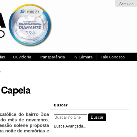
Acessar
ias
Ouvidoria
Transparência
TV Câmara
Fale Conosco
e
 Capela
Buscar
católica do bairro Boa
 do mês de novembro.
sessão solene proposta
Busca Avançada…
uma noite de memórias e