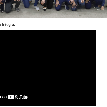
a íntegra: