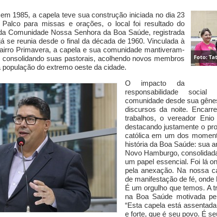
e
e
m 1985, a capela teve sua construção iniciada
no dia 23
.
Palco
para
missas e orações,
o
local
foi resultado
do
 da Comunidade Nossa Senhora da Boa Saúde, registrada
 se reunia desde o final da década de 1960. Vinculada à
airro Primavera, a capela e sua comunidade
mantiveram-
Foto: T
, consolidando suas pastorais, acolhendo novos membros
a população
do extremo oeste da cidade.
O impacto d
a
responsabilidade soci
comunidade desde s
ua gêne
discursos da noite. Encar
trabalhos, o vereador
Enio
destacando justamente o pro
católica
em um dos momento
história da Boa Saúde: sua 
Novo Hamburgo, consolidad
um papel
essencial.
Foi lá 
pela anexação. Na nossa c
de manifestação de fé, onde 
É um orgulho que temos. A 
na Boa Saúde motivad
a
pel
“
Esta
capela
está assentada
e forte, que é seu povo.
É s
e