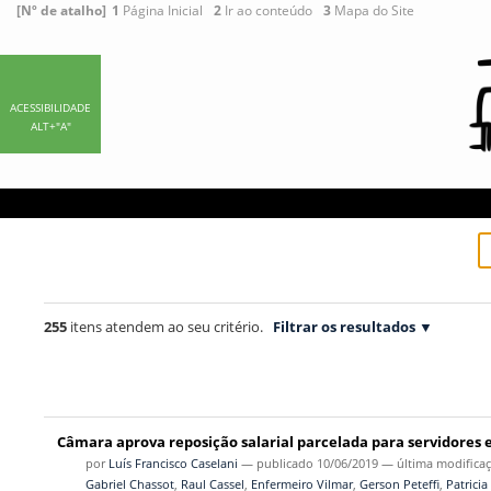
Ir
Ferramentas
[Nº de atalho]
1
Página Inicial
2
Ir ao conteúdo
3
Mapa do Site
para
Pessoais
o
conteúdo.
|
ACESSIBILIDADE
ALT+"A"
Ir
para
a
navegação
255
itens atendem ao seu critério.
Filtrar os resultados
Câmara aprova reposição salarial parcelada para servidores e
por
Luís Francisco Caselani
—
publicado
10/06/2019
—
última modifica
Gabriel Chassot
,
Raul Cassel
,
Enfermeiro Vilmar
,
Gerson Peteffi
,
Patricia