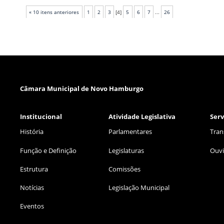
« 10 itens anteriores
1
2
3
[
4
]
5
6
7
...
26
Câmara Municipal de Novo Hamburgo
Institucional
Atividade Legislativa
Serv
História
Parlamentares
Tran
Função e Definição
Legislaturas
Ouvi
Estrutura
Comissões
Notícias
Legislação Municipal
Eventos