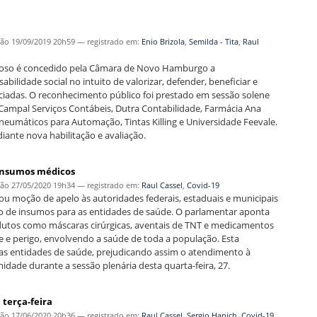
ção
19/09/2019 20h59
— registrado em:
Enio Brizola
,
Semilda - Tita
,
Raul
 Idoso é concedido pela Câmara de Novo Hamburgo a
lidade social no intuito de valorizar, defender, beneficiar e
raciadas. O reconhecimento público foi prestado em sessão solene
 Campal Serviços Contábeis, Dutra Contabilidade, Farmácia Ana
umáticos para Automação, Tintas Killing e Universidade Feevale.
ante nova habilitação e avaliação.
 insumos médicos
ção
27/05/2020 19h34
— registrado em:
Raul Cassel
,
Covid-19
u moção de apelo às autoridades federais, estaduais e municipais
 de insumos para as entidades de saúde. O parlamentar aponta
utos como máscaras cirúrgicas, aventais de TNT e medicamentos
e e perigo, envolvendo a saúde de toda a população. Esta
das entidades de saúde, prejudicando assim o atendimento à
dade durante a sessão plenária desta quarta-feira, 27.
terça-feira
ção
17/06/2020 20h36
— registrado em:
Raul Cassel
,
Sergio Hanich
,
Covid-19
,