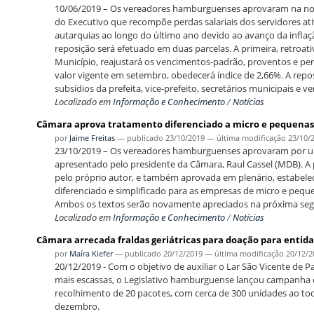
10/06/2019 – Os vereadores hamburguenses aprovaram na noite
do Executivo que recompõe perdas salariais dos servidores ativ
autarquias ao longo do último ano devido ao avanço da infla
reposição será efetuado em duas parcelas. A primeira, retroati
Município, reajustará os vencimentos-padrão, proventos e pen
valor vigente em setembro, obedecerá índice de 2,66%. A repo
subsídios da prefeita, vice-prefeito, secretários municipais e v
Localizado em
Informação e Conhecimento
/
Notícias
Câmara aprova tratamento diferenciado a micro e pequenas
por
Jaime Freitas
—
publicado
23/10/2019
—
última modificação
23/10/
23/10/2019 – Os vereadores hamburguenses aprovaram por unan
apresentado pelo presidente da Câmara, Raul Cassel (MDB). 
pelo próprio autor, e também aprovada em plenário, estabele
diferenciado e simplificado para as empresas de micro e peque
Ambos os textos serão novamente apreciados na próxima segu
Localizado em
Informação e Conhecimento
/
Notícias
Câmara arrecada fraldas geriátricas para doação para entid
por
Maíra Kiefer
—
publicado
20/12/2019
—
última modificação
20/12/2
20/12/2019 - Com o objetivo de auxiliar o Lar São Vicente de P
mais escassas, o Legislativo hamburguense lançou campanha de 
recolhimento de 20 pacotes, com cerca de 300 unidades ao todo.
dezembro.