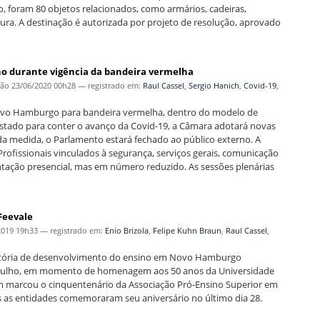
o, foram 80 objetos relacionados, como armários, cadeiras,
tura. A destinação é autorizada por projeto de resolução, aprovado
o durante vigência da bandeira vermelha
ção
23/06/2020 00h28
— registrado em:
Raul Cassel
,
Sergio Hanich
,
Covid-19
,
Novo Hamburgo para bandeira vermelha, dentro do modelo de
tado para conter o avanço da Covid-19, a Câmara adotará novas
a da medida, o Parlamento estará fechado ao público externo. A
Profissionais vinculados à segurança, serviços gerais, comunicação
ntação presencial, mas em número reduzido. As sessões plenárias
Feevale
2019 19h33
— registrado em:
Enio Brizola
,
Felipe Kuhn Braun
,
Raul Cassel
,
ajetória de desenvolvimento do ensino em Novo Hamburgo
 de julho, em momento de homenagem aos 50 anos da Universidade
bém marcou o cinquentenário da Associação Pró-Ensino Superior em
as entidades comemoraram seu aniversário no último dia 28.