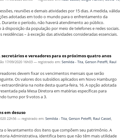
ões, reuniões e demais atividades por 15 dias. A medida, válida
 de ações adotadas em todo o mundo para o enfrentamento da
 Durante o período, não haverá atendimento ao público.
 disposição da população por meio de telefones e redes sociais.
s residências – à exceção das atividades consideradas essenciais.
 secretários e vereadores para os próximos quatro anos
ção
17/09/2020 16h03
— registrado em:
Semilda - Tita
,
Gerson Peteffi
,
Raul
vereadores devem fixar os vencimentos mensais que serão
 seguinte. Os valores dos subsídios aplicados em Novo Hamburgo
extraordinária na noite desta quarta-feira, 16. A opção adotada
resentada pela Mesa Diretora em matérias específicas para
do turno por 9 votos a 3.
ns em desuso
2020 22h56
— registrado em:
Semilda - Tita
,
Gerson Peteffi
,
Raul Cassel
,
iza o levantamento dos itens que compõem seu patrimônio. A
etoria Administrativa, identifica bens que não têm mais utilidade