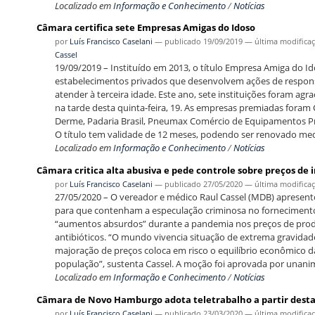
Localizado em
Informação e Conhecimento
/
Notícias
Câmara certifica sete Empresas Amigas do Idoso
por
Luís Francisco Caselani
—
publicado
19/09/2019
—
última modifica
Cassel
19/09/2019 – Instituído em 2013, o título Empresa Amiga do
estabelecimentos privados que desenvolvem ações de responsabi
atender à terceira idade. Este ano, sete instituições foram ag
na tarde desta quinta-feira, 19. As empresas premiadas foram
Derme, Padaria Brasil, Pneumax Comércio de Equipamentos Pne
O título tem validade de 12 meses, podendo ser renovado medi
Localizado em
Informação e Conhecimento
/
Notícias
Câmara critica alta abusiva e pede controle sobre preços de
por
Luís Francisco Caselani
—
publicado
27/05/2020
—
última modifica
27/05/2020 – O vereador e médico Raul Cassel (MDB) apresento
para que contenham a especulação criminosa no fornecimento
“aumentos absurdos” durante a pandemia nos preços de prod
antibióticos. “O mundo vivencia situação de extrema gravidad
majoração de preços coloca em risco o equilíbrio econômico 
população”, sustenta Cassel. A moção foi aprovada por unanimi
Localizado em
Informação e Conhecimento
/
Notícias
Câmara de Novo Hamburgo adota teletrabalho a partir desta 
por
Luís Francisco Caselani
—
publicado
23/03/2020
—
última modifica