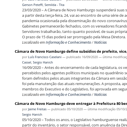
Gerson Peteffi
,
Semilda - Tita
23/03/2020 – A Câmara de Novo Hamburgo suspenderá suas sess
a partir desta terça-feira, 24, vai ao encontro de uma série
pandemia ocasionada pela disseminação do novo coronavírus.
Gabinetes permanecerão fechados, com os vereadores ficando à
Servidores trabalharão, tanto quanto possível, de suas própria
O prazo de 15 dias poderá ser prorrogado pela Mesa Diretora.
Localizado em
Informação e Conhecimento
/
Notícias
Câmara de Novo Hamburgo define subsídios de prefeito, vice,
por
Luís Francisco Caselani
—
publicado
16/09/2020
—
última modifica
Cassel
,
Sergio Hanich
16/09/2020 – Antes do encerramento de cada legislatura, os 
percebidos pelos agentes políticos municipais no quadriênio
foram definidos pelos atuais integrantes da Câmara em sessão 
foi pela manutenção das atuais remunerações. A proposta, ap
membros do Executivo e do Legislativo, foi aprovada em segun
Localizado em
Informação e Conhecimento
/
Notícias
Câmara de Novo Hamburgo deve entregar à Prefeitura 80 be
por
Jaime Freitas
—
publicado
05/10/2020
—
última modificação
05/10/
Sergio Hanich
05/10/2020 – Todos os anos, o Legislativo hamburguense real
partir do inventário, o setor responsável, com anuência da Dir