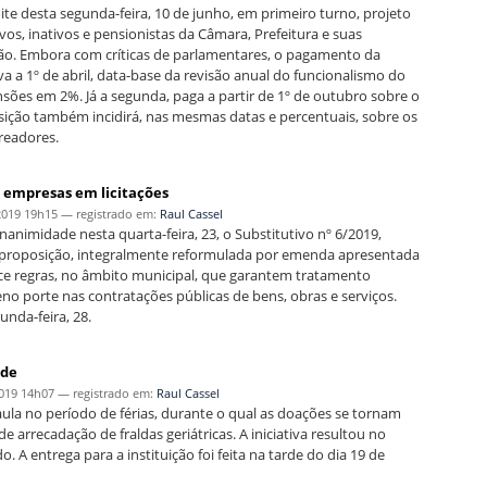
 desta segunda-feira, 10 de junho, em primeiro turno, projeto
os, inativos e pensionistas da Câmara, Prefeitura e suas
ção. Embora com críticas de parlamentares, o pagamento da
va a 1º de abril, data-base da revisão anual do funcionalismo do
sões em 2%. Já a segunda, paga a partir de 1º de outubro sobre o
sição também incidirá, nas mesmas datas e percentuais, sobre os
ereadores.
 empresas em licitações
2019 19h15
— registrado em:
Raul Cassel
imidade nesta quarta-feira, 23, o Substitutivo nº 6/2019,
A proposição, integralmente reformulada por emenda apresentada
ce regras, no âmbito municipal, que garantem tratamento
no porte nas contratações públicas de bens, obras e serviços.
nda-feira, 28.
ade
019 14h07
— registrado em:
Raul Cassel
aula no período de férias, durante o qual as doações se tornam
arrecadação de fraldas geriátricas. A iniciativa resultou no
 A entrega para a instituição foi feita na tarde do dia 19 de