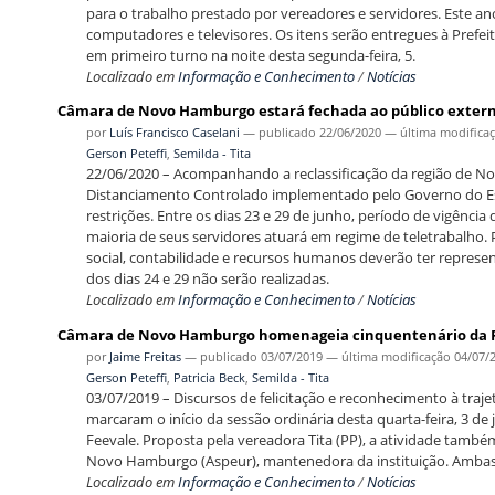
para o trabalho prestado por vereadores e servidores. Este an
computadores e televisores. Os itens serão entregues à Prefei
em primeiro turno na noite desta segunda-feira, 5.
Localizado em
Informação e Conhecimento
/
Notícias
Câmara de Novo Hamburgo estará fechada ao público extern
por
Luís Francisco Caselani
—
publicado
22/06/2020
—
última modifica
Gerson Peteffi
,
Semilda - Tita
22/06/2020 – Acompanhando a reclassificação da região de 
Distanciamento Controlado implementado pelo Governo do Es
restrições. Entre os dias 23 e 29 de junho, período de vigênci
maioria de seus servidores atuará em regime de teletrabalho. 
social, contabilidade e recursos humanos deverão ter represe
dos dias 24 e 29 não serão realizadas.
Localizado em
Informação e Conhecimento
/
Notícias
Câmara de Novo Hamburgo homenageia cinquentenário da 
por
Jaime Freitas
—
publicado
03/07/2019
—
última modificação
04/07/
Gerson Peteffi
,
Patricia Beck
,
Semilda - Tita
03/07/2019 – Discursos de felicitação e reconhecimento à tr
marcaram o início da sessão ordinária desta quarta-feira, 3
Feevale. Proposta pela vereadora Tita (PP), a atividade tam
Novo Hamburgo (Aspeur), mantenedora da instituição. Ambas 
Localizado em
Informação e Conhecimento
/
Notícias