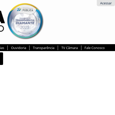
Acessar
ias
Ouvidoria
Transparência
TV Câmara
Fale Conosco