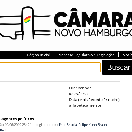
Página Inicial
Processo Legislativo e Legislação
Notíc
Ordenar por
Relevância
Data (mais Recente Primeiro)
alfabeticamente
 agentes políticos
ção
10/06/2019 23h24
— registrado em:
Enio Brizola
,
Felipe Kuhn Braun
,
 Beck