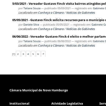
5/03/2021 - Vereador Gustavo Finck visita bairros atingidos pe
por
Tatiane Souza
—
publicado
05/03/2021
— registrado em:
Gabinete 
Localizado em
Conheça a Câmara
/
Notícias de Gabinetes
05/05/2021 - Gustavo Finck solicita recursos para o municíp
por
Daniele Silva
—
publicado
05/05/2021
— registrado em:
Gabinete G
Localizado em
Conheça a Câmara
/
Notícias de Gabinetes
06/06/2022 - Vereador Gustavo Finck é eleito o melhor parl
por
Tatiane Souza
—
publicado
06/06/2022
— registrado em:
Gabinete 
Localizado em
Conheça a Câmara
/
Notícias de Gabinetes
[
1
]
2
3
4
5
6
7
Câmara Municipal de Novo Hamburgo
Institucional
Atividade Legislativa
Serv