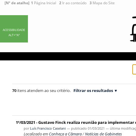
Ir
Ferramentas
[Nº de atalho]
1
Página Inicial
2
Ir ao conteúdo
3
Mapa do Site
para
Pessoais
o
conteúdo.
|
ACESSIBILIDADE
ALT+"A"
Ir
para
a
navegação
70
itens atendem ao seu critério.
Filtrar os resultados
1º/03/2021 - Gustavo Finck realiza reunião para implement
por
Luís Francisco Caselani
—
publicado
01/03/2021
—
última modifica
Localizado em
Conheça a Câmara
/
Notícias de Gabinetes