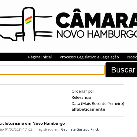
Página Inicial
Processo Legislativo e Legislação
Notíc
Ordenar por
Relevância
Data (mais Recente Primeiro)
alfabeticamente
ar cicloturismo em Novo Hamburgo
ção
01/03/2021 17h22
— registrado em:
Gabinete Gustavo Finck