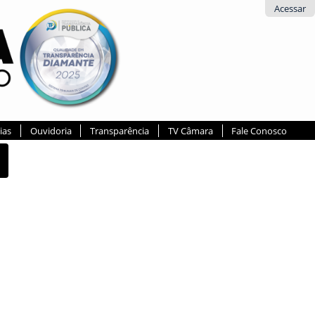
Acessar
ias
Ouvidoria
Transparência
TV Câmara
Fale Conosco