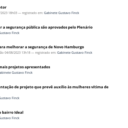
etor
/2023 18h03
— registrado em:
Gabinete Gustavo Finck
ar a segurança pública são aprovados pelo Plenário
Gustavo Finck
s para melhorar a segurança de Novo Hamburgo
ção
04/08/2023 13h18
— registrado em:
Gabinete Gustavo Finck
 mais projetos apresentados
abinete Gustavo Finck
entação de projeto que prevê auxílio às mulheres vítima de
Gustavo Finck
 bairro Ideal
Gustavo Finck