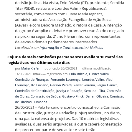
decisão judicial. Na visita, Enio Brizola (PT), presidente, Semilda
Tita (PSDB), relatora, e Lourdes Valim (Republicanos),
secretária, conversaram com Luana Maria Iagnecz,
administradora da Associação Evangélica de Ação Social
(Aevas), e com Débora Machado, diretora da Casa. A intenção
do grupo é ampliar o debate e promover reunião do colegiado
na próxima segunda, 21, no Plenarinho, com representantes
da Aevas e demais parlamentares interessados.
Localizado em
Informação e Conhecimento
/
Notícias
Cojur e demais comissões permanentes avaliam 10 matérias
legislativas nos últimos sete dias
por
Maíra Kiefer
—
publicado
26/05/2021
—
última modificação
14/06/2021 18h46
— registrado em:
Enio Brizola
,
Lurdes Valim
,
Comissão de Finanças
,
Fernando Lourenço
,
Lourdes Valim
,
Vladi
Lourenço
,
Ito Luciano
,
Gerson Peteffi
,
Raizer Ferreira
,
Sergio Hanich
,
Comissão de Constituição, Justiça e Redação
,
Semilda - Tita
,
Comissão
de Obras
,
Comissão de Saúde
,
Gustavo Finck
,
Darlan Oliveira
,
Comissão
de Direitos Humanos
26/05/2021 - Pelo terceiro encontro consecutivo, a Comissão
de Constituição, Justiça e Redação (Cojur) analisou, no dia 19,
uma pauta extensa de projetos. Das 10 matérias legislativas
avaliadas, duas serão arquivadas, à outra caberá contestação
de parecer por parte de seu autor e sete terão