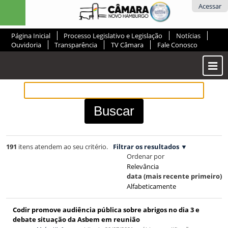
Ir
Ferramentas
Acessar
para
Pessoais
o
Página Inicial
Processo Legislativo e Legislação
Notícias
conteúdo.
Ouvidoria
Transparência
TV Câmara
Fale Conosco
|
Ir
Most
para
ou
a
Ocul
navegação
Men
191
itens atendem ao seu critério.
Filtrar os resultados
Ordenar por
Relevância
data (mais recente primeiro)
Alfabeticamente
Codir promove audiência pública sobre abrigos no dia 3 e
debate situação da Asbem em reunião