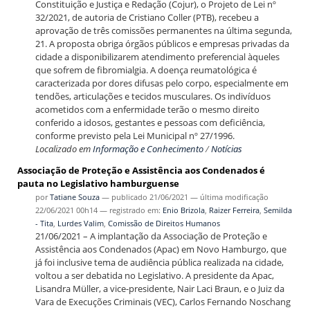
Constituição e Justiça e Redação (Cojur), o Projeto de Lei nº
32/2021, de autoria de Cristiano Coller (PTB), recebeu a
aprovação de três comissões permanentes na última segunda,
21. A proposta obriga órgãos públicos e empresas privadas da
cidade a disponibilizarem atendimento preferencial àqueles
que sofrem de fibromialgia. A doença reumatológica é
caracterizada por dores difusas pelo corpo, especialmente em
tendões, articulações e tecidos musculares. Os indivíduos
acometidos com a enfermidade terão o mesmo direito
conferido a idosos, gestantes e pessoas com deficiência,
conforme previsto pela Lei Municipal nº 27/1996.
Localizado em
Informação e Conhecimento
/
Notícias
Associação de Proteção e Assistência aos Condenados é
pauta no Legislativo hamburguense
por
Tatiane Souza
—
publicado
21/06/2021
—
última modificação
22/06/2021 00h14
— registrado em:
Enio Brizola
,
Raizer Ferreira
,
Semilda
- Tita
,
Lurdes Valim
,
Comissão de Direitos Humanos
21/06/2021 – A implantação da Associação de Proteção e
Assistência aos Condenados (Apac) em Novo Hamburgo, que
já foi inclusive tema de audiência pública realizada na cidade,
voltou a ser debatida no Legislativo. A presidente da Apac,
Lisandra Müller, a vice-presidente, Nair Laci Braun, e o Juiz da
Vara de Execuções Criminais (VEC), Carlos Fernando Noschang