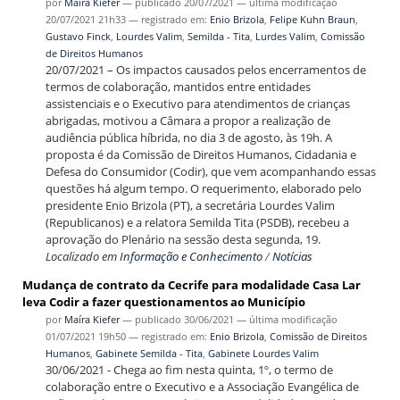
por
Maíra Kiefer
—
publicado
20/07/2021
—
última modificação
20/07/2021 21h33
— registrado em:
Enio Brizola
,
Felipe Kuhn Braun
,
Gustavo Finck
,
Lourdes Valim
,
Semilda - Tita
,
Lurdes Valim
,
Comissão
de Direitos Humanos
20/07/2021 – Os impactos causados pelos encerramentos de
termos de colaboração, mantidos entre entidades
assistenciais e o Executivo para atendimentos de crianças
abrigadas, motivou a Câmara a propor a realização de
audiência pública híbrida, no dia 3 de agosto, às 19h. A
proposta é da Comissão de Direitos Humanos, Cidadania e
Defesa do Consumidor (Codir), que vem acompanhando essas
questões há algum tempo. O requerimento, elaborado pelo
presidente Enio Brizola (PT), a secretária Lourdes Valim
(Republicanos) e a relatora Semilda Tita (PSDB), recebeu a
aprovação do Plenário na sessão desta segunda, 19.
Localizado em
Informação e Conhecimento
/
Notícias
Mudança de contrato da Cecrife para modalidade Casa Lar
leva Codir a fazer questionamentos ao Município
por
Maíra Kiefer
—
publicado
30/06/2021
—
última modificação
01/07/2021 19h50
— registrado em:
Enio Brizola
,
Comissão de Direitos
Humanos
,
Gabinete Semilda - Tita
,
Gabinete Lourdes Valim
30/06/2021 - Chega ao fim nesta quinta, 1º, o termo de
colaboração entre o Executivo e a Associação Evangélica de