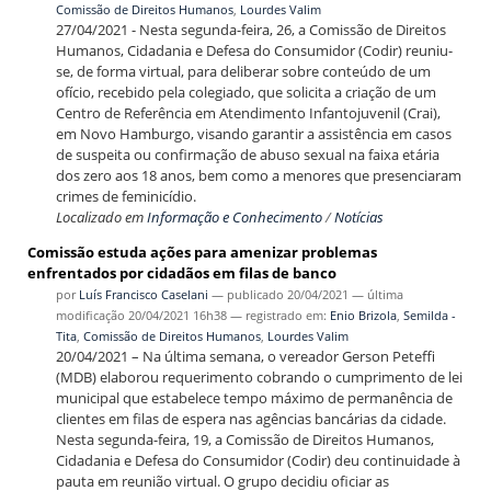
Comissão de Direitos Humanos
,
Lourdes Valim
27/04/2021 - Nesta segunda-feira, 26, a Comissão de Direitos
Humanos, Cidadania e Defesa do Consumidor (Codir) reuniu-
se, de forma virtual, para deliberar sobre conteúdo de um
ofício, recebido pela colegiado, que solicita a criação de um
Centro de Referência em Atendimento Infantojuvenil (Crai),
em Novo Hamburgo, visando garantir a assistência em casos
de suspeita ou confirmação de abuso sexual na faixa etária
dos zero aos 18 anos, bem como a menores que presenciaram
crimes de feminicídio.
Localizado em
Informação e Conhecimento
/
Notícias
Comissão estuda ações para amenizar problemas
enfrentados por cidadãos em filas de banco
por
Luís Francisco Caselani
—
publicado
20/04/2021
—
última
modificação
20/04/2021 16h38
— registrado em:
Enio Brizola
,
Semilda -
Tita
,
Comissão de Direitos Humanos
,
Lourdes Valim
20/04/2021 – Na última semana, o vereador Gerson Peteffi
(MDB) elaborou requerimento cobrando o cumprimento de lei
municipal que estabelece tempo máximo de permanência de
clientes em filas de espera nas agências bancárias da cidade.
Nesta segunda-feira, 19, a Comissão de Direitos Humanos,
Cidadania e Defesa do Consumidor (Codir) deu continuidade à
pauta em reunião virtual. O grupo decidiu oficiar as