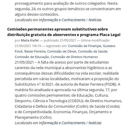
prosseguimento para avaliação de outros colegiados. Nesta
segunda, 24, os outros grupos temáticos se concentraram em
alguns desses conteúdos.
Localizado em
Informação e Conhecimento
/
Notícias
Comissões permanentes aprovam substitutivos sobre
distribuição gratuita de absorventes e programa Placa Legal
por
Maíra Kiefer
—
publicado
21/05/2021
—
última modificação
21/05/2021 14h19
— registrado em:
Comissão de Finanças
,
Gustavo
Finck
,
Raizer Ferreira
,
Comissão de Obras
,
Comissão de Saúde
,
Comissão de Educação
,
Comissão de Direitos Humanos
21/05/2021 – A falta de acesso por parte de estudantes
carentes da rede municipal a absorventes higiênicos e as
consequências dessas dificuldades na vida escolar, realidade
percebida em várias localidades, motivaram a proposição do
Substitutivo n° 6/2021, de autoria de Raizer Ferreira (PSDB). A
matéria foi analisada e aprovada na última segunda, 17, por
quatro comissões permanentes: de Educação, Cultura,
Desporto, Ciência e Tecnologia (COEDU); de Direitos Humanos,
Cidadania e Defesa do Consumidor (Codir); de Saúde (Cosde);
e de Competitividade, Economia, Finanças, Orçamento e
Planejamento (Cofin).
Localizado em
Informação e Conhecimento
/
Notícias