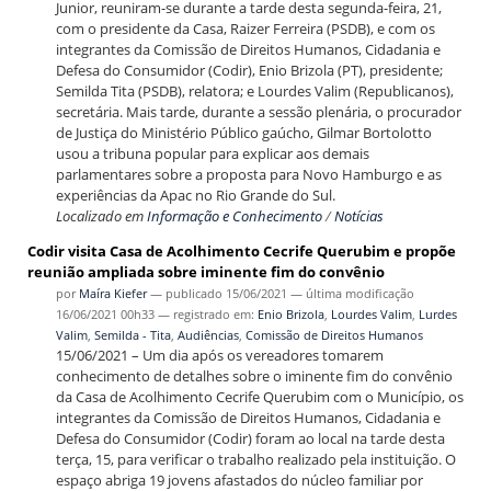
Junior, reuniram-se durante a tarde desta segunda-feira, 21,
com o presidente da Casa, Raizer Ferreira (PSDB), e com os
integrantes da Comissão de Direitos Humanos, Cidadania e
Defesa do Consumidor (Codir), Enio Brizola (PT), presidente;
Semilda Tita (PSDB), relatora; e Lourdes Valim (Republicanos),
secretária. Mais tarde, durante a sessão plenária, o procurador
de Justiça do Ministério Público gaúcho, Gilmar Bortolotto
usou a tribuna popular para explicar aos demais
parlamentares sobre a proposta para Novo Hamburgo e as
experiências da Apac no Rio Grande do Sul.
Localizado em
Informação e Conhecimento
/
Notícias
Codir visita Casa de Acolhimento Cecrife Querubim e propõe
reunião ampliada sobre iminente fim do convênio
por
Maíra Kiefer
—
publicado
15/06/2021
—
última modificação
16/06/2021 00h33
— registrado em:
Enio Brizola
,
Lourdes Valim
,
Lurdes
Valim
,
Semilda - Tita
,
Audiências
,
Comissão de Direitos Humanos
15/06/2021 – Um dia após os vereadores tomarem
conhecimento de detalhes sobre o iminente fim do convênio
da Casa de Acolhimento Cecrife Querubim com o Município, os
integrantes da Comissão de Direitos Humanos, Cidadania e
Defesa do Consumidor (Codir) foram ao local na tarde desta
terça, 15, para verificar o trabalho realizado pela instituição. O
espaço abriga 19 jovens afastados do núcleo familiar por