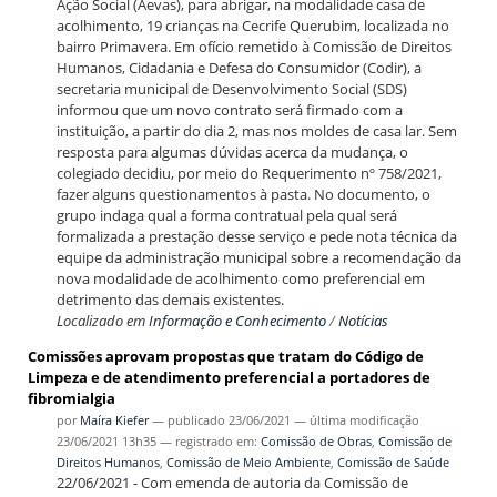
Ação Social (Aevas), para abrigar, na modalidade casa de
acolhimento, 19 crianças na Cecrife Querubim, localizada no
bairro Primavera. Em ofício remetido à Comissão de Direitos
Humanos, Cidadania e Defesa do Consumidor (Codir), a
secretaria municipal de Desenvolvimento Social (SDS)
informou que um novo contrato será firmado com a
instituição, a partir do dia 2, mas nos moldes de casa lar. Sem
resposta para algumas dúvidas acerca da mudança, o
colegiado decidiu, por meio do Requerimento nº 758/2021,
fazer alguns questionamentos à pasta. No documento, o
grupo indaga qual a forma contratual pela qual será
formalizada a prestação desse serviço e pede nota técnica da
equipe da administração municipal sobre a recomendação da
nova modalidade de acolhimento como preferencial em
detrimento das demais existentes.
Localizado em
Informação e Conhecimento
/
Notícias
Comissões aprovam propostas que tratam do Código de
Limpeza e de atendimento preferencial a portadores de
fibromialgia
por
Maíra Kiefer
—
publicado
23/06/2021
—
última modificação
23/06/2021 13h35
— registrado em:
Comissão de Obras
,
Comissão de
Direitos Humanos
,
Comissão de Meio Ambiente
,
Comissão de Saúde
22/06/2021 - Com emenda de autoria da Comissão de