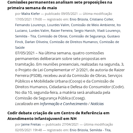
Comissões permanentes analisam sete proposições na
primeira semana de maio
por
Maíra Kiefer
—
publicado
09/05/2021
—
última modificação
17/05/2021 17h00
— registrado em:
Enio Brizola
,
Cristiano Coller
,
Fernando Lourenço
,
Lourdes Valim
,
Comissão de Meio Ambiente
,
Ito
Luciano
,
Lurdes Valim
,
Raizer Ferreira
,
Sergio Hanich
,
Vladi Lourenço
,
Semilda - Tita
,
Comissão de Obras
,
Comissão de Segurança
,
Gustavo
Finck
,
Darlan Oliveira
,
Comissão de Direitos Humanos
,
Comissão de
Saúde
07/05/2021 – Na última semana, quatro comissões
permanentes deliberaram sobre sete propostas em
tramitação. Em reuniões presenciais, realizadas na segunda, 3,
o Projeto de Lei Complementar nº 2/2021, de autoria de Raizer
Ferreira (PSDB), recebeu aval da Comissão de Obras, Serviços
Públicos e Mobilidade Urbana (Coosp) e da Comissão de
Direitos Humanos, Cidadania e Defesa do Consumidor (Codir).
No dia 10, segunda-feira, a matéria será analisada pela
Comissão de Segurança Pública (Coseg).
Localizado em
Informação e Conhecimento
/
Notícias
Codir debate criação de um Centro de Referência em
Atendimento Infantojuvenil em NH
por
Jaime Freitas
—
publicado
27/04/2021
—
última modificação
02/05/2021 19h48
— registrado em:
Enio Brizola
,
Semilda - Tita
,