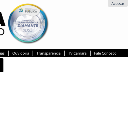
Acessar
ias
Ouvidoria
Transparência
TV Câmara
Fale Conosco