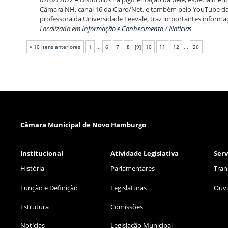
Câmara NH, canal 16 da Claro/Net, e também pelo YouTube d
professora da Universidade Feevale, traz importantes informaç
Localizado em
Informação e Conhecimento
/
Notícias
« 10 itens anteriores
1
...
6
7
8
[
9
]
10
11
12
...
26
Câmara Municipal de Novo Hamburgo
Institucional
Atividade Legislativa
Serv
História
Parlamentares
Tran
Função e Definição
Legislaturas
Ouvi
Estrutura
Comissões
Notícias
Legislação Municipal