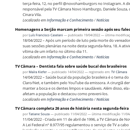
terça-feira, 12, no perfil @novohamburgors no Instagram. A dire
responsável pela TV Câmara Novo Hamburgo, Daniele Souza, 
Cinara Vila.
Localizado em
Informação e Conhecimento
/
Notícias
Homenagens a Serjão marcam primeira sessão após seu fal
por
Luís Francisco Caselani
—
publicado
19/04/2022
—
última modifica
18/04/2022 – Após um período de luto pela morte do veread
suas sessões plenárias na noite desta segunda-feira, 18. A at
vítima de um infarto no último dia 11.
Localizado em
Informação e Conhecimento
/
Notícias
TV Câmara – Dentista fala sobre saúde bucal dos brasileiros
por
Maíra Kiefer
—
publicado
14/04/2022
— registrado em:
TV Câmara
14/04/2022 – Saúde bucal da população brasileira é o tema do 
Claro/Net, e também pelo YouTube da emissora. A cirurgiã de
manter a boca e os dentes limpos e saudáveis. Além disso, ela
afetam a população e destacou como preveni-los.
Localizado em
Informação e Conhecimento
/
Notícias
TV Câmara completa 26 anos de história nesta segunda-feira
por
Tatiane Souza
—
publicado
11/04/2022
—
última modificação
11/04
11/04/2022 - Criada em 11 de abril de 1996, a TV Câmara de N
A Lei Federal nº 8.977/95 regulamentou o serviço de TV a cabo