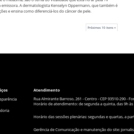
a emissora. A dermatologista Kenselyn Oppermann, que também é
ões e ensina como diferenciá-los do câncer de pele.
Próximos 10 itens »
iços
Atendimento
Rua Almirante Barroso, 261 - Centro - CEP 93510-290 - Fo
sparência
Horário de atendimento: de segunda a quinta, das 9h às 
doria
Horário das sessões plenárias: segundas e quartas, a par
Gerência de Comunicação e manutenção do site:
jornal