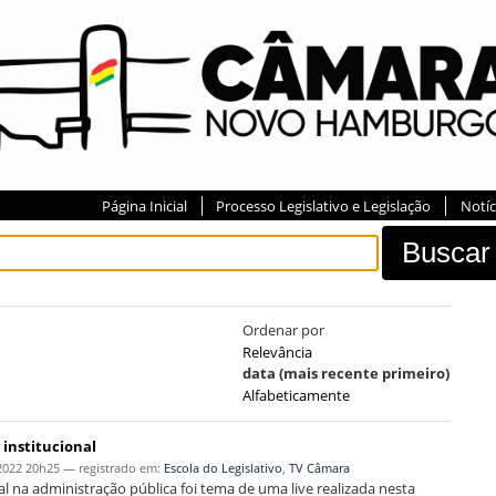
Página Inicial
Processo Legislativo e Legislação
Notíc
Ordenar por
Relevância
data (mais recente primeiro)
Alfabeticamente
 institucional
2022 20h25
— registrado em:
Escola do Legislativo
,
TV Câmara
l na administração pública foi tema de uma live realizada nesta