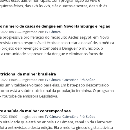
slativos estaduais e municipais. Com programação ao vivo e
uintas-feiras, das 17h às 22h, e às quartas e sextas, das 13h às
 no número de casos de dengue em Novo Hamburgo e região
/2022 18h36
— registrado em:
TV Câmara
à progressiva proliferação do mosquito Aedes aegypti em Novo
vista com a responsável técnica na secretaria da saúde, a médica
do projeto de Prevenção e Combate à Dengue no município, o
ra a comunidade se prevenir da dengue e eliminar os focos do
ricional da mulher brasileira
/2022 13h08
— registrado em:
TV Câmara
,
Calendário Pró-Saúde
s um Vitalidade voltado para elas. Em bate-papo descontraído
 como está a saúde nutricional da população feminina. O programa
 Youtube da emissora Legislativa.
sobre a saúde da mulher contemporânea
/2022 13h07
— registrado em:
TV Câmara
,
Calendário Pró-Saúde
Vitalidade que está no ar pela TV Câmara, canal 16 da Claro/Net,
foi a entrevistada desta edição. Ela é médica ginecologista, ativista