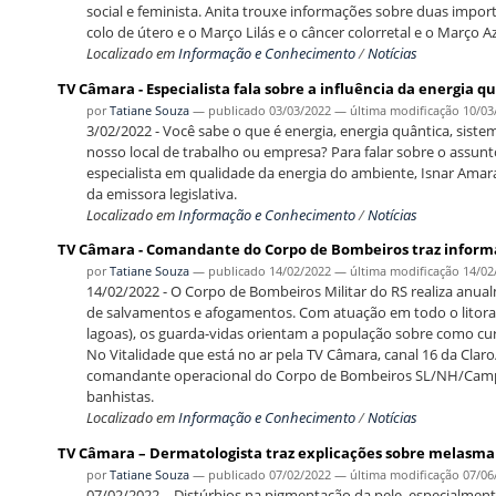
social e feminista. Anita trouxe informações sobre duas imp
colo de útero e o Março Lilás e o câncer colorretal e o Março A
Localizado em
Informação e Conhecimento
/
Notícias
TV Câmara - Especialista fala sobre a influência da energia q
por
Tatiane Souza
—
publicado
03/03/2022
—
última modificação
10/03
3/02/2022 - Você sabe o que é energia, energia quântica, sistem
nosso local de trabalho ou empresa? Para falar sobre o assun
especialista em qualidade da energia do ambiente, Isnar Amar
da emissora legislativa.
Localizado em
Informação e Conhecimento
/
Notícias
TV Câmara - Comandante do Corpo de Bombeiros traz inform
por
Tatiane Souza
—
publicado
14/02/2022
—
última modificação
14/02
14/02/2022 - O Corpo de Bombeiros Militar do RS realiza anual
de salvamentos e afogamentos. Com atuação em todo o litoral
lagoas), os guarda-vidas orientam a população sobre como cur
No Vitalidade que está no ar pela TV Câmara, canal 16 da Clar
comandante operacional do Corpo de Bombeiros SL/NH/Campo B
banhistas.
Localizado em
Informação e Conhecimento
/
Notícias
TV Câmara – Dermatologista traz explicações sobre melasma 
por
Tatiane Souza
—
publicado
07/02/2022
—
última modificação
07/06
07/02/2022 – Distúrbios na pigmentação da pele, especialment