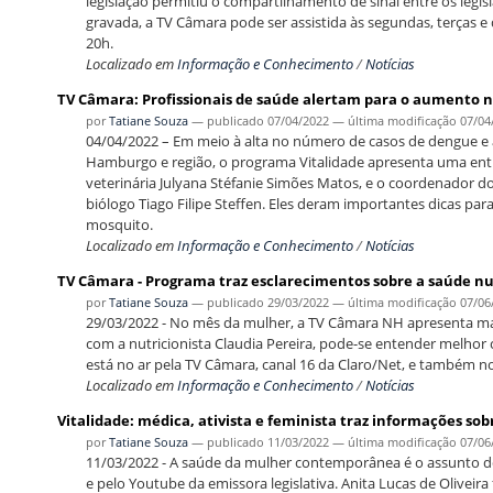
legislação permitiu o compartilhamento de sinal entre os legi
gravada, a TV Câmara pode ser assistida às segundas, terças e q
20h.
Localizado em
Informação e Conhecimento
/
Notícias
TV Câmara: Profissionais de saúde alertam para o aumento
por
Tatiane Souza
—
publicado
07/04/2022
—
última modificação
07/04
04/04/2022 – Em meio à alta no número de casos de dengue e 
Hamburgo e região, o programa Vitalidade apresenta uma entre
veterinária Julyana Stéfanie Simões Matos, e o coordenador 
biólogo Tiago Filipe Steffen. Eles deram importantes dicas pa
mosquito.
Localizado em
Informação e Conhecimento
/
Notícias
TV Câmara - Programa traz esclarecimentos sobre a saúde nut
por
Tatiane Souza
—
publicado
29/03/2022
—
última modificação
07/06
29/03/2022 - No mês da mulher, a TV Câmara NH apresenta mai
com a nutricionista Claudia Pereira, pode-se entender melhor
está no ar pela TV Câmara, canal 16 da Claro/Net, e também no
Localizado em
Informação e Conhecimento
/
Notícias
Vitalidade: médica, ativista e feminista traz informações 
por
Tatiane Souza
—
publicado
11/03/2022
—
última modificação
07/06
11/03/2022 - A saúde da mulher contemporânea é o assunto do 
e pelo Youtube da emissora legislativa. Anita Lucas de Oliveira 