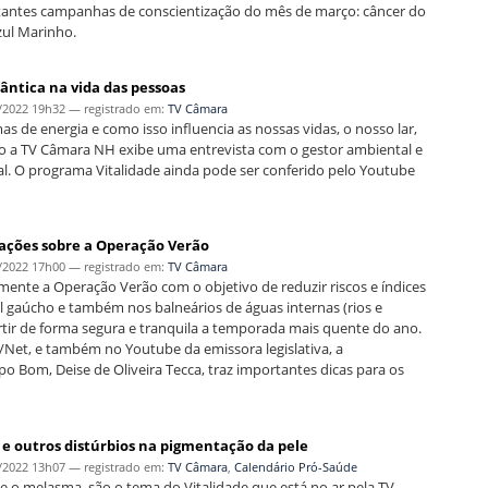
ortantes campanhas de conscientização do mês de março: câncer do
zul Marinho.
uântica na vida das pessoas
/2022 19h32
— registrado em:
TV Câmara
as de energia e como isso influencia as nossas vidas, o nosso lar,
to a TV Câmara NH exibe uma entrevista com o gestor ambiental e
al. O programa Vitalidade ainda pode ser conferido pelo Youtube
ações sobre a Operação Verão
/2022 17h00
— registrado em:
TV Câmara
mente a Operação Verão com o objetivo de reduzir riscos e índices
 gaúcho e também nos balneários de águas internas (rios e
tir de forma segura e tranquila a temporada mais quente do ano.
o/Net, e também no Youtube da emissora legislativa, a
om, Deise de Oliveira Tecca, traz importantes dicas para os
e outros distúrbios na pigmentação da pele
/2022 13h07
— registrado em:
TV Câmara
,
Calendário Pró-Saúde
e o melasma, são o tema do Vitalidade que está no ar pela TV