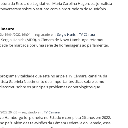
tora da Escola do Legislativo, Maria Carolina Hagen, e a jornalista
conversaram sobre o assunto com a procuradora do Município
ecimento
ção
19/04/2022 16h04
— registrado em:
Sergio Hanich
,
TV Câmara
or Sergio Hanich (MDB), a Câmara de Novo Hamburgo retomou
ividade foi marcada por uma série de homenagens ao parlamentar,
programa Vitalidade que está no ar pela TV Câmara, canal 16 da
ntista Gabriela Nascimento deu importantes dicas sobre como
 discorreu sobre os principais problemas odontológicos que
/2022 20h53
— registrado em:
TV Câmara
ovo Hamburgo foi pioneira no Estado e completa 26 anos em 2022.
 no país. Além das televisões da Câmara Federal e do Senado, essa