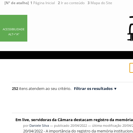
Ir
Ferramentas
[Nº de atalho]
1
Página Inicial
2
Ir ao conteúdo
3
Mapa do Site
para
Pessoais
o
conteúdo.
|
ACESSIBILIDADE
ALT+"A"
Ir
para
a
navegação
252
itens atendem ao seu critério.
Filtrar os resultados
Em live, servidoras da Câmara destacam registro da memória
por
Daniele Silva
—
publicado
20/04/2022
—
última modificação
20/04/
20/04/2022 - A importância do registro da memória instituciona