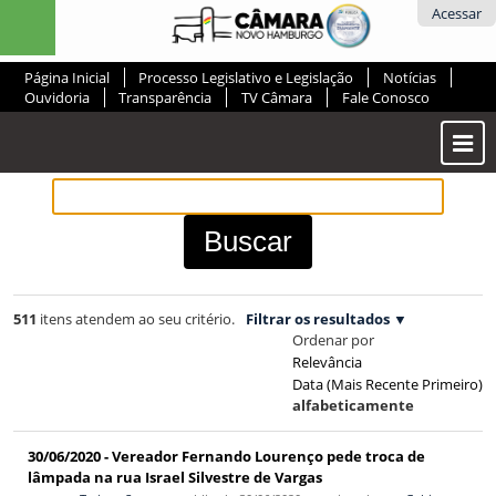
Ir
Ferramentas
Acessar
para
Pessoais
o
Página Inicial
Processo Legislativo e Legislação
Notícias
conteúdo.
Ouvidoria
Transparência
TV Câmara
Fale Conosco
|
Ir
Most
para
ou
a
Ocul
navegação
Men
511
itens atendem ao seu critério.
Filtrar os resultados
Ordenar por
Relevância
Data (mais Recente Primeiro)
alfabeticamente
30/06/2020 - Vereador Fernando Lourenço pede troca de
lâmpada na rua Israel Silvestre de Vargas