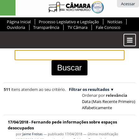
Ir
Ferramentas
Acessar
para
Pessoais
o
Página Inicial
Processo Legislativo e Legislação
Notícias
conteúdo.
Ouvidoria
Transparência
TV Câmara
Fale Conosco
|
Ir
Most
para
ou
a
Ocul
navegação
Men
511
itens atendem ao seu critério.
Filtrar os resultados
Ordenar por
relevância
Data (mais Recente Primeiro)
Alfabeticamente
17/04/2018 - Fernando pede informações sobre espaços
desocupados
por
Jaime Freitas
—
publicado
17/04/2018
—
última modificação