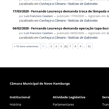
Localizado em
Conheça a Câmara
/
Notícias de Gabinetes
17/03/2020 - Fernando Lourenço demanda troca de lâmpada 
por
Luís Francisco Caselani
—
publicado
17/03/2020
— registrado em:
G
Localizado em
Conheça a Câmara
/
Notícias de Gabinetes
04/02/2020 - Fernando Lourenço demanda operação tapa-bur
por
Luís Francisco Caselani
—
publicado
04/02/2020
— registrado em:
G
Localizado em
Conheça a Câmara
/
Notícias de Gabinetes
« 10 itens anteriores
1
...
3
4
5
[
6
]
7
8
9
...
52
Câmara Municipal de Novo Hamburgo
Institucional
Atividade Legislativa
Serv
História
Parlamentares
Tran