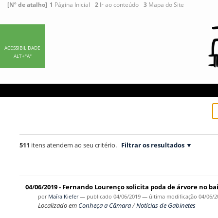
Ir
Ferramentas
[Nº de atalho]
1
Página Inicial
2
Ir ao conteúdo
3
Mapa do Site
para
Pessoais
o
conteúdo.
|
ACESSIBILIDADE
ALT+"A"
Ir
para
a
navegação
511
itens atendem ao seu critério.
Filtrar os resultados
04/06/2019 - Fernando Lourenço solicita poda de árvore no b
por
Maíra Kiefer
—
publicado
04/06/2019
—
última modificação
04/06/2
Localizado em
Conheça a Câmara
/
Notícias de Gabinetes