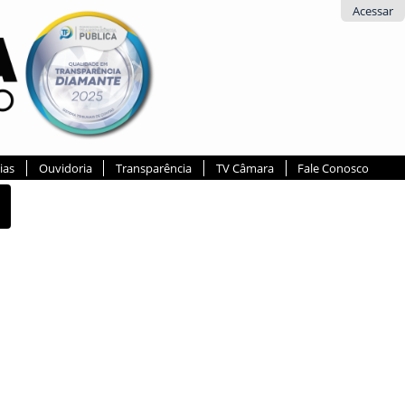
Acessar
ias
Ouvidoria
Transparência
TV Câmara
Fale Conosco