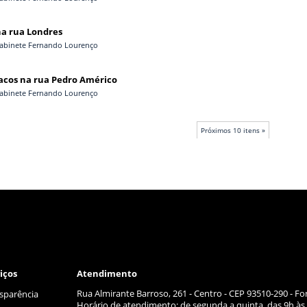
na rua Londres
abinete Fernando Lourenço
acos na rua Pedro Américo
abinete Fernando Lourenço
Próximos 10 itens »
iços
Atendimento
Rua Almirante Barroso, 261 - Centro - CEP 93510-290 - Fo
sparência
Horário de atendimento: de segunda a quinta, das 9h às 