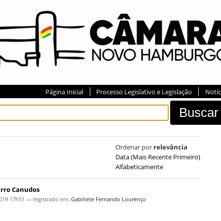
Página Inicial
Processo Legislativo e Legislação
Notíc
Ordenar por
relevância
Data (mais Recente Primeiro)
Alfabeticamente
airro Canudos
019 17h51
— registrado em:
Gabinete Fernando Lourenço