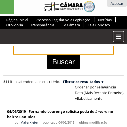
Ir
Ferramentas
Acessar
para
Pessoais
o
Página Inicial
Processo Legislativo e Legislação
Notícias
conteúdo.
Ouvidoria
Transparência
TV Câmara
Fale Conosco
|
Ir
Most
para
ou
a
Ocul
navegação
Men
511
itens atendem ao seu critério.
Filtrar os resultados
Ordenar por
relevância
Data (mais Recente Primeiro)
Alfabeticamente
04/06/2019 - Fernando Lourenço solicita poda de árvore no
bairro Canudos
por
Maíra Kiefer
—
publicado
04/06/2019
—
última modificação