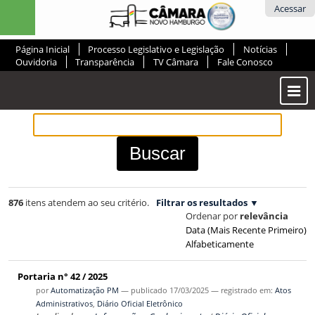
Ir
Ferramentas
Acessar
para
Pessoais
o
Página Inicial
Processo Legislativo e Legislação
Notícias
conteúdo.
Ouvidoria
Transparência
TV Câmara
Fale Conosco
|
Ir
Most
para
ou
a
Ocul
navegação
Men
876
itens atendem ao seu critério.
Filtrar os resultados
Ordenar por
relevância
Data (mais Recente Primeiro)
Alfabeticamente
Portaria n° 42 / 2025
por
Automatização PM
—
publicado
17/03/2025
— registrado em:
Atos
Administrativos
,
Diário Oficial Eletrônico