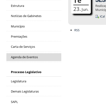
Te
Estrutura
Realiza
23.
Jun.
Municip
Notícias de Gabinetes
iCal
Município
Ações
RSS
do
documento
Premiações
Carta de Serviços
Agenda de Eventos
Processo Legislativo
Legislatura
Demais Legislaturas
SAPL