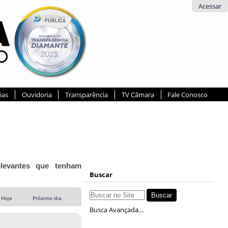
Acessar
ias
Ouvidoria
Transparência
TV Câmara
Fale Conosco
elevantes que tenham
Buscar
Hoje
Próximo dia
Busca Avançada…