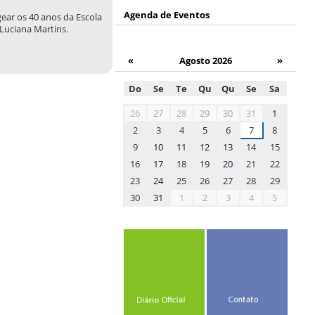
Agenda de Eventos
ear os 40 anos da Escola
 Luciana Martins.
«
Agosto 2026
»
Do
Se
Te
Qu
Qu
Se
Sa
month-
26
27
28
29
30
31
1
8
2
3
4
5
6
7
8
9
10
11
12
13
14
15
16
17
18
19
20
21
22
23
24
25
26
27
28
29
30
31
1
2
3
4
5