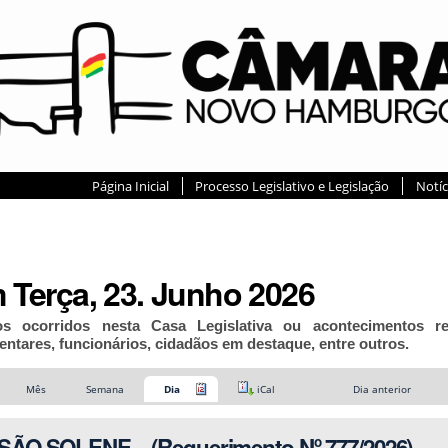
Página Inicial
Processo Legislativo e Legislação
Notíc
 Terça, 23. Junho 2026
os ocorridos nesta Casa Legislativa ou acontecimentos r
entares, funcionários, cidadãos em destaque, entre outros.
Mês
Semana
Dia
iCal
Dia anterior
ÃO SOLENE – (Requerimento Nº 777/2026)