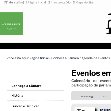
Ir
Ferramentas
[Nº de atalho]
1
Página Inicial
2
Ir ao conteúdo
3
Mapa do Site
para
Pessoais
o
conteúdo.
|
ACESSIBILIDADE
ALT+"A"
Ir
para
a
navegação
Você está aqui:
Página Inicial
/
Conheça a Câmara
/
Agenda de Eventos
Eventos em
Calendário de event
participação de parlam
Conheça a Câmara
História
Upcoming
Past
Função e Definição
SESS