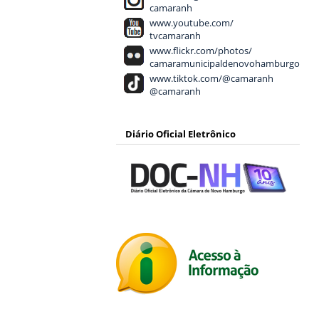
camaranh
www.youtube.com/
tvcamaranh
www.flickr.com/photos/
camaramunicipaldenovohamburgo
www.tiktok.com/@camaranh
@camaranh
Diário Oficial Eletrônico