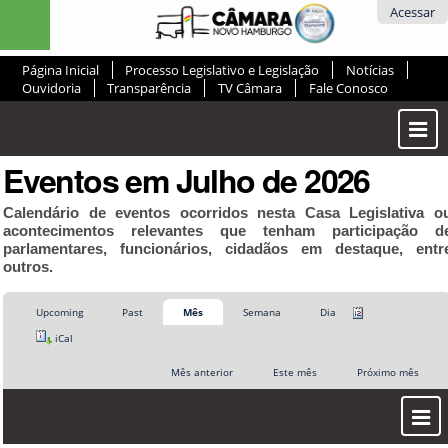
Ir
Ferramentas
Acessar
para
Pessoais
o
Página Inicial
Processo Legislativo e Legislação
Notícias
conteúdo.
Ouvidoria
Transparência
TV Câmara
Fale Conosco
|
Ir
Most
para
ou
a
Eventos em Julho de 2026
Ocul
navegação
Men
Calendário de eventos ocorridos nesta Casa Legislativa o
acontecimentos relevantes que tenham participação d
parlamentares, funcionários, cidadãos em destaque, entr
outros.
Upcoming
Past
Mês
Semana
Dia
iCal
Mês anterior
Este mês
Próximo mês
Most
ou