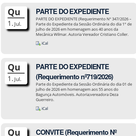
Ocul
Qu
PARTE DO EXPEDIENTE
Men
PARTE DO EXPEDIENTE (Requerimento Nº 347/2026 –
1.
Jul.
Parte do Expediente da Sessão Ordinária do dia 1° de
julho de 2026 em homenagem aos 40 anos da
Mecânica Wilmar. Autoria Vereador Cristiano Coller.
iCal
Qu
PARTE DO EXPEDIENTE
(Requerimento nº719/2026)
1.
Jul.
Parte do Expediente da Sessão Ordinária do dia 01 de
julho de 2026 em homenagem aos 55 anos do
Bagunça Automóveis. Autoria;vereadora Deza
Guerreiro.
iCal
Qu
CONVITE (Requerimento Nº