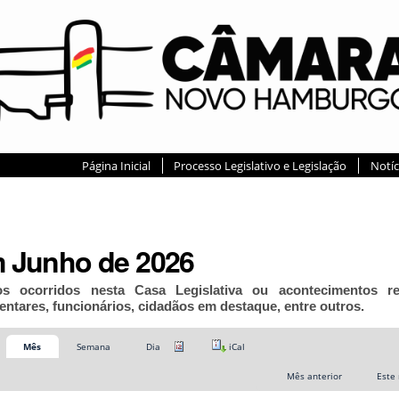
Página Inicial
Processo Legislativo e Legislação
Notíc
 Junho de 2026
os ocorridos nesta Casa Legislativa ou acontecimentos r
entares, funcionários, cidadãos em destaque, entre outros.
Mês
Semana
Dia
iCal
Mês anterior
Este