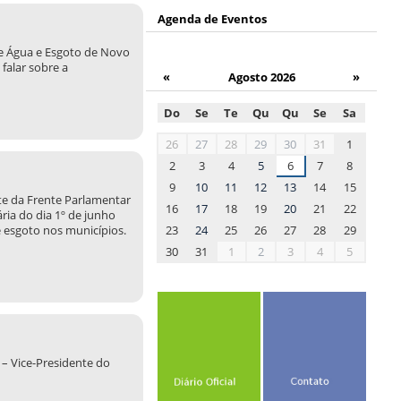
Agenda de Eventos
de Água e Esgoto de Novo
falar sobre a
«
Agosto 2026
»
Do
Se
Te
Qu
Qu
Se
Sa
month-
26
27
28
29
30
31
1
8
2
3
4
5
6
7
8
9
10
11
12
13
14
15
te da Frente Parlamentar
16
17
18
19
20
21
22
ria do dia 1º de junho
23
24
25
26
27
28
29
e esgoto nos municípios.
30
31
1
2
3
4
5
 – Vice-Presidente do