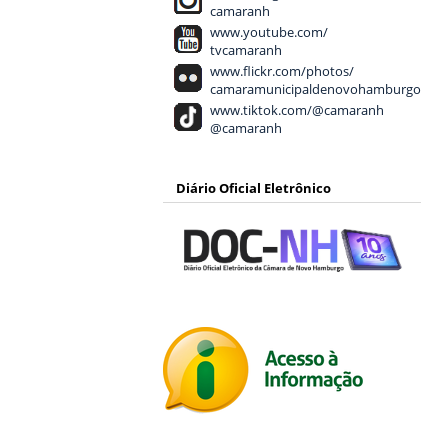
camaranh
www.youtube.com/
tvcamaranh
www.flickr.com/photos/
camaramunicipaldenovohamburgo
www.tiktok.com/@camaranh
@camaranh
Diário Oficial Eletrônico