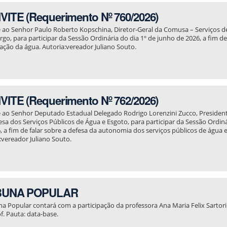
ITE (Requerimento Nº 760/2026)
 ao Senhor Paulo Roberto Kopschina, Diretor-Geral da Comusa – Serviços 
o, para participar da Sessão Ordinária do dia 1º de junho de 2026, a fim de 
zação da água. Autoria:vereador Juliano Souto.
ITE (Requerimento Nº 762/2026)
 ao Senhor Deputado Estadual Delegado Rodrigo Lorenzini Zucco, Presiden
sa dos Serviços Públicos de Água e Esgoto, para participar da Sessão Ordiná
, a fim de falar sobre a defesa da autonomia dos serviços públicos de água 
:vereador Juliano Souto.
BUNA POPULAR
na Popular contará com a participação da professora Ana Maria Felix Sartori
f. Pauta: data-base.