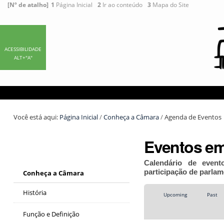
Ir
Ferramentas
[Nº de atalho]
1
Página Inicial
2
Ir ao conteúdo
3
Mapa do Site
para
Pessoais
o
conteúdo.
|
ACESSIBILIDADE
ALT+"A"
Ir
para
a
navegação
Você está aqui:
Página Inicial
/
Conheça a Câmara
/
Agenda de Eventos
Eventos em
Calendário de event
participação de parlam
Conheça a Câmara
História
Upcoming
Past
Função e Definição