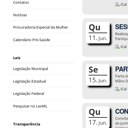
Contatos
iCal
Notícias
Qu
SESS
Procuradoria Especial da Mulher
Realiza
11.
Jun.
Paróqui
Calendário Pró-Saúde
iCal
Leis
Se
PART
Legislação Municipal
Parte 
15.
Jun.
Mãos Da
Legislação Estadual
iCal
Legislação Federal
Pesquisar no LexML
Qu
CONV
Convite
17.
Jun.
de junh
Transparência
Cristia