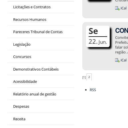
Licitações e Contratos
iCal
Recursos Humanos
Se
CONV
Pareceres Tribunal de Contas
Convite
22.
Jun.
Prefeit
Legislação
falar s
região.
Concursos
iCal
Demonstrativos Contábeis
[
1
]
2
Acessibilidade
Ações
RSS
do
Relatório anual de gestão
documento
Despesas
Receita