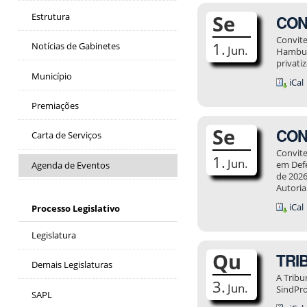
Estrutura
Se
CONV
Convite
1.
Notícias de Gabinetes
Jun.
Hamburg
privati
Município
iCal
Premiações
Se
CONV
Carta de Serviços
Convite
1.
Jun.
em Defe
Agenda de Eventos
de 2026
Autoria
iCal
Processo Legislativo
Legislatura
Qu
TRI
Demais Legislaturas
A Tribu
3.
Jun.
SindPro
SAPL