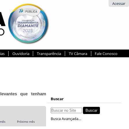
Acessar
ias
Ouvidoria
Transparência
TV Câmara
Fale Conosco
elevantes que tenham
Buscar
Busca Avançada…
 mês
Próximo mês