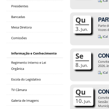
iCal
Presidentes
Bancadas
Qu
PART
Parte d
Mesa Diretora
3.
Jun.
Vozes d
iCal
Comissões
Se
Informação e Conhecimento
CONV
Convite
Regimento Interno e Lei
8.
Jun.
2026, à
Orgânica
iCal
Escola do Legislativo
Qu
CONV
TV Câmara
Convite
10.
Galeria de Imagens
Jun.
Sessão 
Municíp