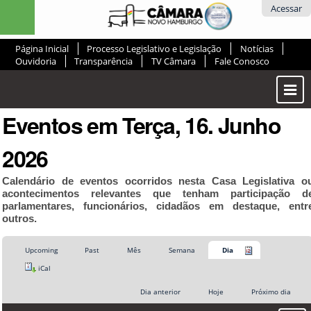
Ir
Ferramentas
Acessar
para
Pessoais
o
Página Inicial
Processo Legislativo e Legislação
Notícias
conteúdo.
Ouvidoria
Transparência
TV Câmara
Fale Conosco
|
Ir
Most
para
ou
a
Eventos em Terça, 16. Junho
Ocul
navegação
Men
2026
Calendário de eventos ocorridos nesta Casa Legislativa o
acontecimentos relevantes que tenham participação d
parlamentares, funcionários, cidadãos em destaque, entr
outros.
Upcoming
Past
Mês
Semana
Dia
iCal
Dia anterior
Hoje
Próximo dia