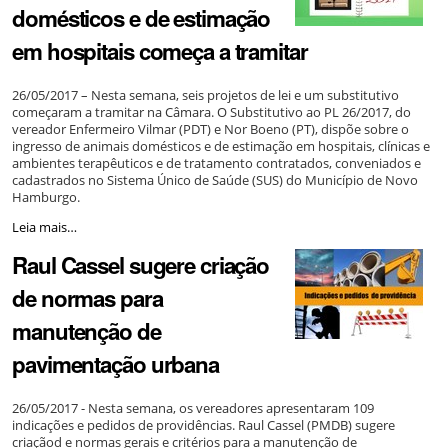
domésticos e de estimação
a
pessoas
em hospitais começa a tramitar
com
necessidades
especiais
26/05/2017 – Nesta semana, seis projetos de lei e um substitutivo
-
começaram a tramitar na Câmara. O Substitutivo ao PL 26/2017, do
vereador Enfermeiro Vilmar (PDT) e Nor Boeno (PT), dispõe sobre o
ingresso de animais domésticos e de estimação em hospitais, clínicas e
ambientes terapêuticos e de tratamento contratados, conveniados e
cadastrados no Sistema Único de Saúde (SUS) do Município de Novo
Hamburgo.
Proposta
Leia mais…
que
Raul Cassel sugere criação
permite
ingresso
de normas para
de
animais
manutenção de
domésticos
e
pavimentação urbana
de
estimação
em
26/05/2017 - Nesta semana, os vereadores apresentaram 109
hospitais
indicações e pedidos de providências. Raul Cassel (PMDB) sugere
começa
criaçãod e normas gerais e critérios para a manutenção de
a