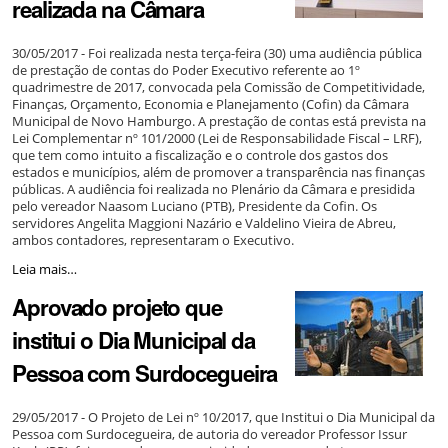
realizada na Câmara
Vereador
Mirim
-
30/05/2017 - Foi realizada nesta terça-feira (30) uma audiência pública
de prestação de contas do Poder Executivo referente ao 1º
quadrimestre de 2017, convocada pela Comissão de Competitividade,
Finanças, Orçamento, Economia e Planejamento (Cofin) da Câmara
Municipal de Novo Hamburgo. A prestação de contas está prevista na
Lei Complementar nº 101/2000 (Lei de Responsabilidade Fiscal – LRF),
que tem como intuito a fiscalização e o controle dos gastos dos
estados e municípios, além de promover a transparência nas finanças
públicas. A audiência foi realizada no Plenário da Câmara e presidida
pelo vereador Naasom Luciano (PTB), Presidente da Cofin. Os
servidores Angelita Maggioni Nazário e Valdelino Vieira de Abreu,
ambos contadores, representaram o Executivo.
Audiência
Leia mais…
Pública
Aprovado projeto que
de
Prestação
institui o Dia Municipal da
de
Contas
Pessoa com Surdocegueira
é
realizada
na
29/05/2017 - O Projeto de Lei nº 10/2017, que Institui o Dia Municipal da
Câmara
Pessoa com Surdocegueira, de autoria do vereador Professor Issur
-