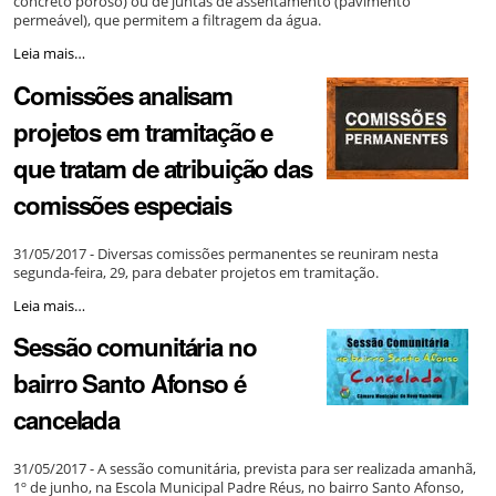
concreto poroso) ou de juntas de assentamento (pavimento
permeável), que permitem a filtragem da água.
Aprovado
Leia mais…
projeto
Comissões analisam
que
cria
projetos em tramitação e
calçadas
ecológicas
que tratam de atribuição das
no
Município
comissões especiais
-
31/05/2017 - Diversas comissões permanentes se reuniram nesta
segunda-feira, 29, para debater projetos em tramitação.
Comissões
Leia mais…
analisam
Sessão comunitária no
projetos
em
bairro Santo Afonso é
tramitação
e
cancelada
que
tratam
de
31/05/2017 - A sessão comunitária, prevista para ser realizada amanhã,
atribuição
1º de junho, na Escola Municipal Padre Réus, no bairro Santo Afonso,
das