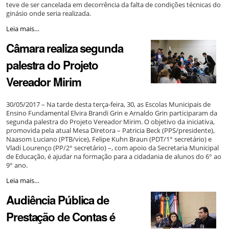
teve de ser cancelada em decorrência da falta de condições técnicas do
comissões
ginásio onde seria realizada.
especiais
-
Sessão
Leia mais…
comunitária
Câmara realiza segunda
no
bairro
palestra do Projeto
Santo
Afonso
Vereador Mirim
é
cancelada
-
30/05/2017 – Na tarde desta terça-feira, 30, as Escolas Municipais de
Ensino Fundamental Elvira Brandi Grin e Arnaldo Grin participaram da
segunda palestra do Projeto Vereador Mirim. O objetivo da iniciativa,
promovida pela atual Mesa Diretora – Patricia Beck (PPS/presidente),
Naasom Luciano (PTB/vice), Felipe Kuhn Braun (PDT/1° secretário) e
Vladi Lourenço (PP/2° secretário) –, com apoio da Secretaria Municipal
de Educação, é ajudar na formação para a cidadania de alunos do 6° ao
9° ano.
Câmara
Leia mais…
realiza
Audiência Pública de
segunda
palestra
Prestação de Contas é
do
Projeto