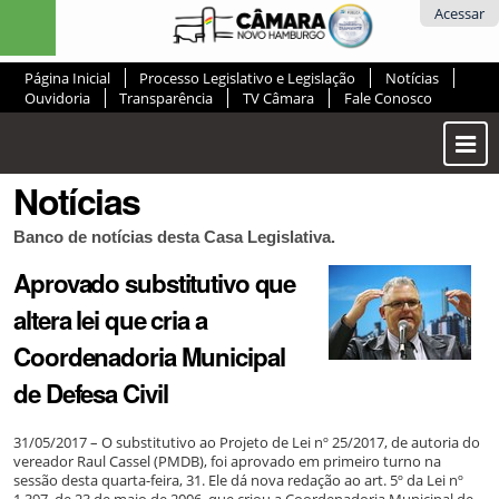
Ir
Ferramentas
Acessar
para
Pessoais
o
Página Inicial
Processo Legislativo e Legislação
Notícias
conteúdo.
Ouvidoria
Transparência
TV Câmara
Fale Conosco
|
Ir
Most
para
ou
a
Notícias
Ocul
navegação
Men
Banco de notícias desta Casa Legislativa.
Aprovado substitutivo que
altera lei que cria a
Coordenadoria Municipal
de Defesa Civil
31/05/2017 – O substitutivo ao Projeto de Lei nº 25/2017, de autoria do
vereador Raul Cassel (PMDB), foi aprovado em primeiro turno na
sessão desta quarta-feira, 31. Ele dá nova redação ao art. 5º da Lei nº
1.397, de 23 de maio de 2006, que criou a Coordenadoria Municipal de