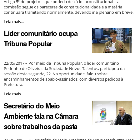
Artigo 5º do projeto – que poderia deixá-lo inconstitucional – a
comissão segue os pareceres de constitucionalidade e a matéria
continuará tramitando normalmente, devendo ir a plenário em breve.
Comissões
Leia mais…
deliberam
Líder comunitário ocupa
sobre
projetos
Tribuna Popular
de
lei
e
atendem
22/05/2017 – Por meio da Tribuna Popular, o líder comunitário
demanda
Pedrinho de Oliveira, da Sociedade Novos Talentos, participou da
da
sessão desta segunda, 22. Na oportunidade, falou sobre
Guarda
encaminhamentos de abaixo-assinados, com diversos pedidos à
Municipal
Prefeitura.
-
Líder
Leia mais…
comunitário
Secretário do Meio
ocupa
Tribuna
Ambiente fala na Câmara
Popular
-
sobre trabalhos da pasta
22/05/2017 – O Secretário de Meio Ambiente de Novo Hamburgo, Udo