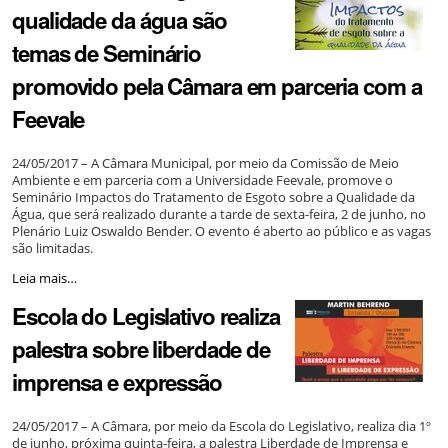
qualidade da água são
digital
de
temas de Seminário
cuidado
à
promovido pela Câmara em parceria com a
infância
e
Feevale
à
adolescência
-
24/05/2017 – A Câmara Municipal, por meio da Comissão de Meio
Ambiente e em parceria com a Universidade Feevale, promove o
Seminário Impactos do Tratamento de Esgoto sobre a Qualidade da
Água, que será realizado durante a tarde de sexta-feira, 2 de junho, no
Plenário Luiz Oswaldo Bender. O evento é aberto ao público e as vagas
são limitadas.
Tratamento
Leia mais…
de
Escola do Legislativo realiza
esgoto
e
palestra sobre liberdade de
qualidade
da
imprensa e expressão
água
são
temas
24/05/2017 – A Câmara, por meio da Escola do Legislativo, realiza dia 1º
de
de junho, próxima quinta-feira, a palestra Liberdade de Imprensa e
Seminário