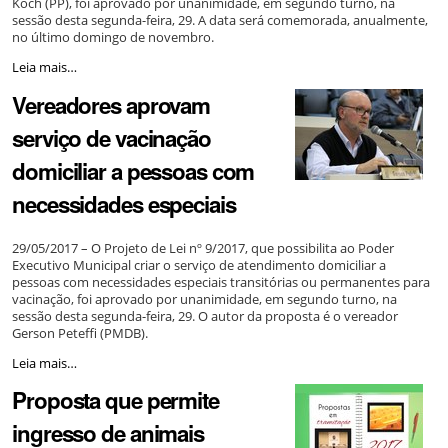
Koch (PP), foi aprovado por unanimidade, em segundo turno, na
sessão desta segunda-feira, 29. A data será comemorada, anualmente,
no último domingo de novembro.
Aprovado
Leia mais…
projeto
Vereadores aprovam
que
institui
serviço de vacinação
o
Dia
domiciliar a pessoas com
Municipal
da
necessidades especiais
Pessoa
com
Surdocegueira
29/05/2017 – O Projeto de Lei nº 9/2017, que possibilita ao Poder
-
Executivo Municipal criar o serviço de atendimento domiciliar a
pessoas com necessidades especiais transitórias ou permanentes para
vacinação, foi aprovado por unanimidade, em segundo turno, na
sessão desta segunda-feira, 29. O autor da proposta é o vereador
Gerson Peteffi (PMDB).
Vereadores
Leia mais…
aprovam
Proposta que permite
serviço
de
ingresso de animais
vacinação
domiciliar