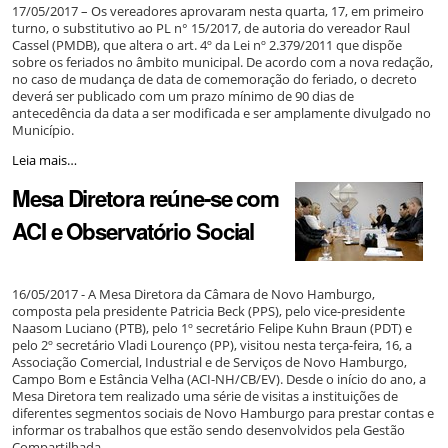
17/05/2017 – Os vereadores aprovaram nesta quarta, 17, em primeiro
turno, o substitutivo ao PL n° 15/2017, de autoria do vereador Raul
Cassel (PMDB), que altera o art. 4º da Lei nº 2.379/2011 que dispõe
sobre os feriados no âmbito municipal. De acordo com a nova redação,
no caso de mudança de data de comemoração do feriado, o decreto
deverá ser publicado com um prazo mínimo de 90 dias de
antecedência da data a ser modificada e ser amplamente divulgado no
Município.
Vereadores
Leia mais…
aprovam
Mesa Diretora reúne-se com
projeto
que
ACI e Observatório Social
dispõe
sobre
os
feriados
16/05/2017 - A Mesa Diretora da Câmara de Novo Hamburgo,
municipais
composta pela presidente Patricia Beck (PPS), pelo vice-presidente
-
Naasom Luciano (PTB), pelo 1º secretário Felipe Kuhn Braun (PDT) e
pelo 2º secretário Vladi Lourenço (PP), visitou nesta terça-feira, 16, a
Associação Comercial, Industrial e de Serviços de Novo Hamburgo,
Campo Bom e Estância Velha (ACI-NH/CB/EV). Desde o início do ano, a
Mesa Diretora tem realizado uma série de visitas a instituições de
diferentes segmentos sociais de Novo Hamburgo para prestar contas e
informar os trabalhos que estão sendo desenvolvidos pela Gestão
Compartilhada.