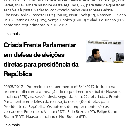
Sarlet, foi à Câmara na noite desta segunda, 22, para falar de questões
sensíveis à pasta. Sarlet foi convocado pelos vereadores Gabriel
Chassot (Rede), Inspetor Luz (PMDB), Issur Koch (PP), Naasom Luciano
(PTB), Patricia Beck (PPS), Sergio Hanich (PMDB) e Vladi Lourenço (PP),
conforme requerimento nº 510/2017.
Secretário
Leia mais…
do
Criada Frente Parlamentar
Meio
Ambiente
em defesa de eleições
fala
na
diretas para presidência da
Câmara
sobre
República
trabalhos
da
pasta
22/05/2017 – Por meio do requerimento nº 541/2017, incluído na
-
ordem do dia com a aprovação do requerimento verbal de Naasom
Luciano (PTB) , na sessão desta segunda-feira, 22, foi criada a Frente
Parlamentar em defesa da realização de eleições diretas para
Presidente da República. Os autores do requerimento são os
vereadores Enfermeiro Vilmar (PDT), Enio Brizola (PT), Felipe Kuhn
Braun (PDT), Naasom Luciano e Nor Boeno (PT).
Criada
Leia mais…
Frente