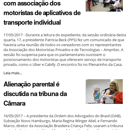
com associação dos
de
Incentivo
motoristas de aplicativos de
à
Qualidade
transporte individual
de
Vida
e
17/05/2017 - Durante a leitura do expediente, da sessão ordinária desta
à
quarta, 17, a presidente Patricia Beck (PPS) fez um comunicado de que
Mobilidade
haveria uma reunião de todos os vereadores com os representantes
Urbana
da Associação dos Motoristas Privados e de Tecnologias – Ampritec. A
está
sessão foi suspensa para que os parlamentares ouvissem o
tramitando
posicionamento dos motoristas que oferecem serviço de transporte
na
privado, como o Uber e Cabify. O encontro foi no Plenarinho da Casa.
Casa
-
Vereadores
Leia mais…
fazem
Alienação parental é
reunião
com
discutida na tribuna da
associação
dos
Câmara
motoristas
de
aplicativos
16/05/2017 – A presidente da Ordem dos Advogados do Brasil (OAB),
de
Subseção Novo Hamburgo, Maria Regina Winger Abel, e Fernando
transporte
Marco, diretor da Associação Brasileira Criança Feliz, usaram a tribuna
individual