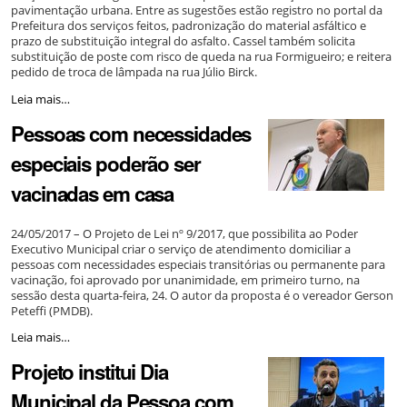
pavimentação urbana. Entre as sugestões estão registro no portal da
tramitar
Prefeitura dos serviços feitos, padronização do material asfáltico e
-
prazo de substituição integral do asfalto. Cassel também solicita
substituição de poste com risco de queda na rua Formigueiro; e reitera
pedido de troca de lâmpada na rua Júlio Birck.
Raul
Leia mais…
Cassel
Pessoas com necessidades
sugere
criação
especiais poderão ser
de
normas
vacinadas em casa
para
manutenção
de
24/05/2017 – O Projeto de Lei nº 9/2017, que possibilita ao Poder
pavimentação
Executivo Municipal criar o serviço de atendimento domiciliar a
urbana
pessoas com necessidades especiais transitórias ou permanente para
-
vacinação, foi aprovado por unanimidade, em primeiro turno, na
sessão desta quarta-feira, 24. O autor da proposta é o vereador Gerson
Peteffi (PMDB).
Pessoas
Leia mais…
com
Projeto institui Dia
necessidades
especiais
Municipal da Pessoa com
poderão