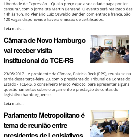
Liberdade de Expressão – Qual o preço que a sociedade paga por ter
promovido
censura?, com o jornalista Martin Behrend. O evento será realizado das
pela
14h às 16h, no Plenário Luiz Oswaldo Bender, com entrada franca. São
Câmara
120 vagas disponíveis e haverá emissão de certificados.
em
parceria
Escola
Leia mais…
com
do
a
Câmara de Novo Hamburgo
Legislativo
Feevale
realiza
-
vai receber visita
palestra
sobre
institucional do TCE-RS
liberdade
de
imprensa
23/05/2017 – A presidente da Câmara, Patricia Beck (PPS), reuniu-se na
e
tarde desta terça-feira, 23, com o presidente do Tribunal de Contas do
expressão
Estado - TCE-RS, o conselheiro Marco Peixoto, para apresentar alguns
-
questionamentos sobre o orçamento e prestação de contas do
legislativo hamburguense.
Câmara
Leia mais…
de
Parlamento Metropolitano é
Novo
Hamburgo
tema de reunião entre
vai
receber
presidentes de Legislativos
visita