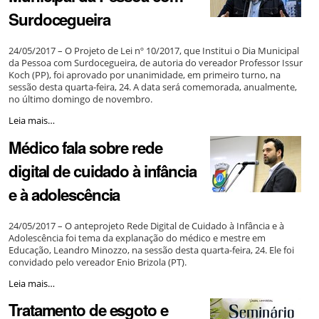
ser
Surdocegueira
vacinadas
em
casa
24/05/2017 – O Projeto de Lei nº 10/2017, que Institui o Dia Municipal
-
da Pessoa com Surdocegueira, de autoria do vereador Professor Issur
Koch (PP), foi aprovado por unanimidade, em primeiro turno, na
sessão desta quarta-feira, 24. A data será comemorada, anualmente,
no último domingo de novembro.
Projeto
Leia mais…
institui
Médico fala sobre rede
Dia
Municipal
digital de cuidado à infância
da
Pessoa
e à adolescência
com
Surdocegueira
-
24/05/2017 – O anteprojeto Rede Digital de Cuidado à Infância e à
Adolescência foi tema da explanação do médico e mestre em
Educação, Leandro Minozzo, na sessão desta quarta-feira, 24. Ele foi
convidado pelo vereador Enio Brizola (PT).
Médico
Leia mais…
fala
Tratamento de esgoto e
sobre
rede