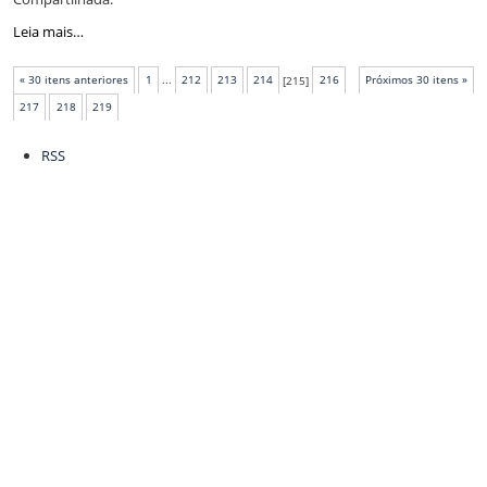
Mesa
Leia mais…
Diretora
reúne-
« 30 itens anteriores
1
...
212
213
214
[
215
]
216
Próximos 30 itens »
se
com
217
218
219
ACI
Ações
e
RSS
do
Observatório
documento
Social
-