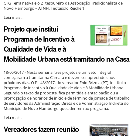
CTG Terra nativa e o 2º tesoureiro da Associação Tradicionalista de
Novo Hamburgo – ATNH, Teotasolo Reichert.
Câmara
Leia mais…
realiza
Projeto que institui
sessão
solene
Programa de Incentivo à
para
homenagear
Qualidade de Vida e à
o
CTG
Mobilidade Urbana está tramitando na Casa
Terra
Nativa
-
18/05/2017 - Nesta semana, três projetos e um veto integral
começaram a tramitar na Câmara e devem ser apreciados nos
próximos dias. O PL 48/2017, do vereador Enio Brizola (PT), institui o
Programa de Incentivo à Qualidade de Vida e à Mobilidade Urbana.
Segundo o texto da proposta, fica permitida a antecipação ou a
prorrogação de horários de início e de término da jornada de trabalho
de servidores da Administração Direta e da Administração Indireta do
Município de Novo Hamburgo que aderirem ao programa.
Projeto
Leia mais…
que
Vereadores fazem reunião
institui
Programa