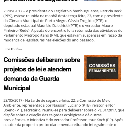
institucional
do
23/05/2017 – A presidente do Legislativo hamburguense, Patricia Beck
TCE-
(PPS), esteve reunida na manhã desta terça-feira, 23, com o presidente
RS
da Câmara Municipal de Porto Alegre, Cássio Trogildo (PTB), o
-
deputado estadual Maurício Dziedricki (PTB) e o vereador Mauro
Pinheiro (Rede). A pauta do encontro foi a retomada das atividades do
Parlamento Metropolitano (PM), que estavam suspensas em razão da
mudança de legislaturas nas eleições do ano passado.
Parlamento
Leia mais…
Metropolitano
Comissões deliberam sobre
é
tema
projetos de lei e atendem
de
reunião
demanda da Guarda
entre
presidentes
Municipal
de
Legislativos
-
23/05/2017 - Na tarde de segunda-feira, 22, a Comissão de Meio
Ambiente, representada por Naasom Luciano (PTB), relator, e Nor
Boeno (PT), secretário, reuniu-se para deliberar sobre o PL 31/2017, que
dispõe sobre a criação das calçadas ecológicas e dá outras
providências. A iniciativa é do vereador Professor Issur Koch (PP). Após
o autor da proposta protocolar emenda retirando integralmente o