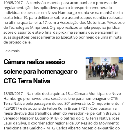
19/05/2017 – A comissão especial para acompanhar o processo de
regulamentação dos aplicativos para o transporte remunerado
individual de pessoas em Novo Hamburgo reuniu-se na manhã desta
sexta-feira, 19, para deliberar sobre o assunto, após reunião realizada
na última quarta-feira, 17, com a Associação dos Motoristas Privados e
de Tecnologias (Ampritec). O grupo realizou ampla pesquisa jurídica
sobre o assunto e até o final da próxima semana deve encaminhar
suas sugestões pessoalmente ao Executivo por meio de uma minuta
de projeto de lei.
Comissão
Leia mais…
faz
Câmara realiza sessão
minuta
de
solene para homenagear o
projeto
sobre
CTG Terra Nativa
transporte
individual
por
18/05/2017 – Na noite desta quinta, 18, a Câmara Municipal de Novo
aplicativo
Hamburgo promoveu uma sessão solene para homenagear o CTG
para
Terra Nativa pela passagem do seu 30º aniversário. O requerimento nº
encaminhar
429/2017 é de autoria de Felipe Kuhn Braun (PDT). Compuseram a
ao
mesa diretiva dos trabalhos, além do vereador Felipe Kuhn Braun, o
Executivo
vereador Nassom Luciano (PTB), o patrão do CTG Terra Nativa, José
-
Lauri da Silva, o coordenador regional da 30ª Região do Movimento
Tradicionalista Gaúcho – MTG, Carlos Alberto Moser, o ex-patrão do