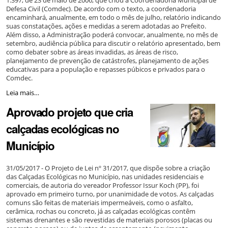
Defesa Civil (Comdec). De acordo com o texto, a coordenadoria
encaminhará, anualmente, em todo o mês de julho, relatório indicando
suas constatações, ações e medidas a serem adotadas ao Prefeito.
Além disso, a Administração poderá convocar, anualmente, no mês de
setembro, audiência pública para discutir o relatório apresentado, bem
como debater sobre as áreas invadidas, as áreas de risco,
planejamento de prevenção de catástrofes, planejamento de ações
educativas para a população e repasses púbicos e privados para o
Comdec.
Aprovado
Leia mais…
substitutivo
Aprovado projeto que cria
que
altera
calçadas ecológicas no
lei
que
Município
cria
a
Coordenadoria
31/05/2017 - O Projeto de Lei nº 31/2017, que dispõe sobre a criação
Municipal
das Calçadas Ecológicas no Município, nas unidades residenciais e
de
comerciais, de autoria do vereador Professor Issur Koch (PP), foi
Defesa
aprovado em primeiro turno, por unanimidade de votos. As calçadas
Civil
comuns são feitas de materiais impermeáveis, como o asfalto,
-
cerâmica, rochas ou concreto, já as calçadas ecológicas contêm
sistemas drenantes e são revestidas de materiais porosos (placas ou