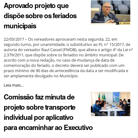
Aprovado projeto que
Parlamentar
em
dispõe sobre os feriados
defesa
de
municipais
eleições
diretas
para
22/05/2017 – Os vereadores aprovaram nesta segunda, 22, em
presidência
segundo turno, por unanimidade, o substitutivo ao PL n° 15/2017, de
da
autoria do vereador Raul Cassel (PMDB), que altera o artigo 4º da Lei nº
República
2.379/2011, que dispõe sobre os feriados no âmbito municipal. De
-
acordo com a nova redação, no caso de mudança de data de
comemoração do feriado, o decreto deverá ser publicado com um
prazo mínimo de 90 dias de antecedência da data a ser modificada e
ser amplamente divulgado no Município.
Aprovado
Leia mais…
projeto
Comissão faz minuta de
que
dispõe
projeto sobre transporte
sobre
os
individual por aplicativo
feriados
municipais
para encaminhar ao Executivo
-