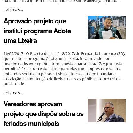
na tarde desta quarta-feira, 16, para falar sobre alienação parental.
-
Alienação
Leia mais…
parental
Aprovado projeto que
é
discutida
institui programa Adote
na
tribuna
uma Lixeira
da
Câmara
-
16/05/2017 - O Projeto de Lei nº 18/2017, de Fernando Lourenço (SD),
que institui o programa Adote uma Lixeira, foi aprovado por
unanimidade, em segundo turno, nesta quarta-feira, 17. A proposta
permite à Prefeitura estabelecer parcerias com empresas privadas,
entidades sociais, ou pessoas físicas interessadas em financiar a
instalação e manutenção de lixeiras nas vias públicas, com direito a
publicidade.
Aprovado
Leia mais…
projeto
Vereadores aprovam
que
institui
projeto que dispõe sobre os
programa
Adote
feriados municipais
uma
Lixeira
-