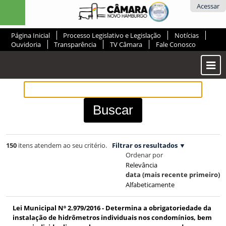
Ir
Ferramentas
Acessar
para
Pessoais
o
Página Inicial
Processo Legislativo e Legislação
Notícias
conteúdo.
Ouvidoria
Transparência
TV Câmara
Fale Conosco
|
Ir
Most
para
ou
a
Ocul
navegação
Men
150
itens atendem ao seu critério.
Filtrar os resultados
Ordenar por
Relevância
data (mais recente primeiro)
Alfabeticamente
Lei Municipal Nº 2.979/2016 - Determina a obrigatoriedade da
instalação de hidrômetros individuais nos condomínios, bem