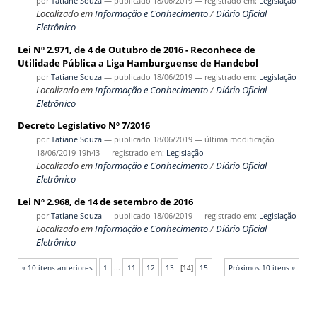
por
Tatiane Souza
—
publicado
18/06/2019
— registrado em:
Legislação
Localizado em
Informação e Conhecimento
/
Diário Oficial
Eletrônico
Lei Nº 2.971, de 4 de Outubro de 2016 - Reconhece de
Utilidade Pública a Liga Hamburguense de Handebol
por
Tatiane Souza
—
publicado
18/06/2019
— registrado em:
Legislação
Localizado em
Informação e Conhecimento
/
Diário Oficial
Eletrônico
Decreto Legislativo Nº 7/2016
por
Tatiane Souza
—
publicado
18/06/2019
—
última modificação
18/06/2019 19h43
— registrado em:
Legislação
Localizado em
Informação e Conhecimento
/
Diário Oficial
Eletrônico
Lei Nº 2.968, de 14 de setembro de 2016
por
Tatiane Souza
—
publicado
18/06/2019
— registrado em:
Legislação
Localizado em
Informação e Conhecimento
/
Diário Oficial
Eletrônico
« 10 itens anteriores
1
...
11
12
13
[
14
]
15
Próximos 10 itens »