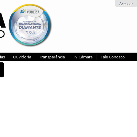
Acessar
ias
Ouvidoria
Transparência
TV Câmara
Fale Conosco