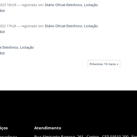
2023 16h29
— registrado em:
Diário Oficial Eletrônico
,
Licitação
ico
2022 17h26
— registrado em:
Diário Oficial Eletrônico
,
Licitação
ico
al Eletrônico
,
Licitação
ico
Próximos 10 itens »
iços
Atendimento
Rua Almirante Barroso, 261 - Centro - CEP 93510-290 - Fo