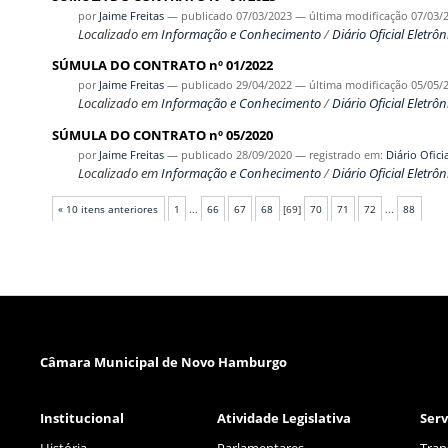
por
Jaime Freitas
—
publicado
07/03/2023
—
última modificação
07/03/
Localizado em
Informação e Conhecimento
/
Diário Oficial Eletrôn
SÚMULA DO CONTRATO nº 01/2022
por
Jaime Freitas
—
publicado
29/04/2022
—
última modificação
05/05/
Localizado em
Informação e Conhecimento
/
Diário Oficial Eletrôn
SÚMULA DO CONTRATO nº 05/2020
por
Jaime Freitas
—
publicado
28/09/2020
— registrado em:
Diário Ofici
Localizado em
Informação e Conhecimento
/
Diário Oficial Eletrôn
« 10 itens anteriores
1
...
66
67
68
[
69
]
70
71
72
...
88
Câmara Municipal de Novo Hamburgo
Institucional
Atividade Legislativa
Serv