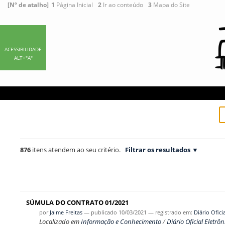
Ir
Ferramentas
[Nº de atalho]
1
Página Inicial
2
Ir ao conteúdo
3
Mapa do Site
para
Pessoais
o
conteúdo.
|
ACESSIBILIDADE
ALT+"A"
Ir
para
a
navegação
876
itens atendem ao seu critério.
Filtrar os resultados
SÚMULA DO CONTRATO 01/2021
por
Jaime Freitas
—
publicado
10/03/2021
— registrado em:
Diário Ofici
Localizado em
Informação e Conhecimento
/
Diário Oficial Eletrôn