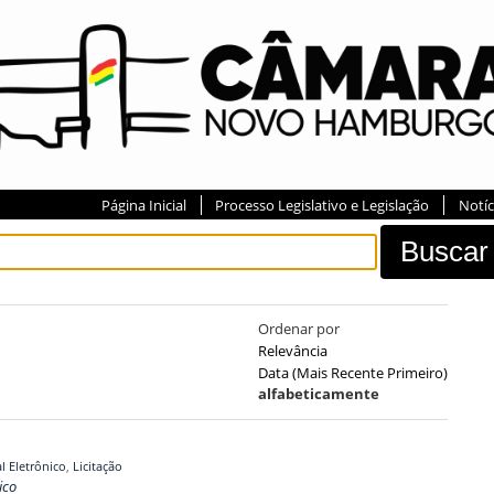
Página Inicial
Processo Legislativo e Legislação
Notíc
Ordenar por
Relevância
Data (mais Recente Primeiro)
alfabeticamente
al Eletrônico
,
Licitação
ico