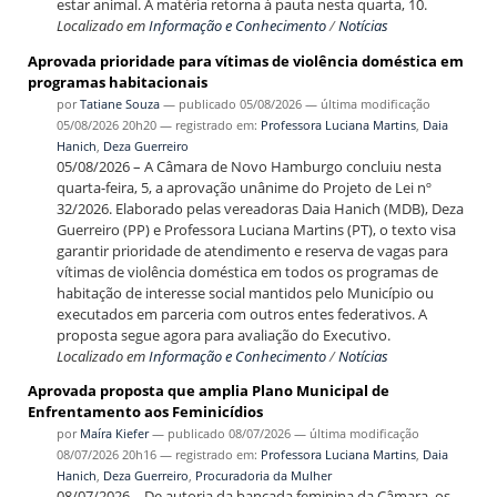
estar animal. A matéria retorna à pauta nesta quarta, 10.
Localizado em
Informação e Conhecimento
/
Notícias
Aprovada prioridade para vítimas de violência doméstica em
programas habitacionais
por
Tatiane Souza
—
publicado
05/08/2026
—
última modificação
05/08/2026 20h20
— registrado em:
Professora Luciana Martins
,
Daia
Hanich
,
Deza Guerreiro
05/08/2026 – A Câmara de Novo Hamburgo concluiu nesta
quarta-feira, 5, a aprovação unânime do Projeto de Lei nº
32/2026. Elaborado pelas vereadoras Daia Hanich (MDB), Deza
Guerreiro (PP) e Professora Luciana Martins (PT), o texto visa
garantir prioridade de atendimento e reserva de vagas para
vítimas de violência doméstica em todos os programas de
habitação de interesse social mantidos pelo Município ou
executados em parceria com outros entes federativos. A
proposta segue agora para avaliação do Executivo.
Localizado em
Informação e Conhecimento
/
Notícias
Aprovada proposta que amplia Plano Municipal de
Enfrentamento aos Feminicídios
por
Maíra Kiefer
—
publicado
08/07/2026
—
última modificação
08/07/2026 20h16
— registrado em:
Professora Luciana Martins
,
Daia
Hanich
,
Deza Guerreiro
,
Procuradoria da Mulher
08/07/2026 – De autoria da bancada feminina da Câmara, os