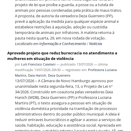
projeto de lei que proíbe a guarda, a posse ou a tutela de
animais por pessoas condenadas pela prática de maus-tratos.
A proposta, de autoria da vereadora Deza Guerreiro (PP),
prevê a aplicação da medida para qualquer espécie animal e
estabelece restrições à aquisição, adoção ou custódia
temporária de animais por infratores. A matéria retorna à
pauta nesta quarta, 29, em nova rodada de votação.
Localizado em
Informação e Conhecimento
/
Notícias
Aprovado projeto que reduz burocracia no atendimento a
mulheres em situação de violência
por
Luís Francisco Caselani
—
publicado
13/07/2026
—
última
modificação
13/07/2026 20h30
— registrado em:
Professora Luciana
Martins
,
Daia Hanich
,
Deza Guerreiro
13/07/2026 – A Câmara de Novo Hamburgo aprovou por
unanimidade nesta segunda-feira, 13, o Projeto de Lei nº
34/2026. Construído em coautoria pelas vereadoras Daia
Hanich (MDB), Deza Guerreiro (PP) e Professora Luciana
Martins (PT), o texto assegura a pessoas em situação de
violência doméstica prioridade na tramitação de processos
administrativos dentro do poder público municipal. A ideia é
reduzir entraves burocráticos e agilizar o acesso a serviços de
saúde, habitação, educação e assistência social. Apreciada em
primeiro turno, a matéria retorna à pauta nesta quarta, 15, em