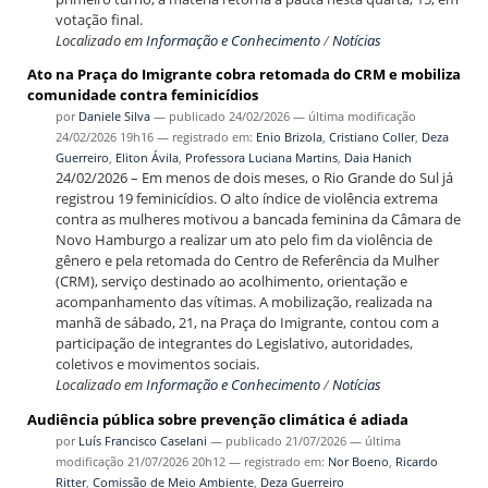
votação final.
Localizado em
Informação e Conhecimento
/
Notícias
Ato na Praça do Imigrante cobra retomada do CRM e mobiliza
comunidade contra feminicídios
por
Daniele Silva
—
publicado
24/02/2026
—
última modificação
24/02/2026 19h16
— registrado em:
Enio Brizola
,
Cristiano Coller
,
Deza
Guerreiro
,
Eliton Ávila
,
Professora Luciana Martins
,
Daia Hanich
24/02/2026 – Em menos de dois meses, o Rio Grande do Sul já
registrou 19 feminicídios. O alto índice de violência extrema
contra as mulheres motivou a bancada feminina da Câmara de
Novo Hamburgo a realizar um ato pelo fim da violência de
gênero e pela retomada do Centro de Referência da Mulher
(CRM), serviço destinado ao acolhimento, orientação e
acompanhamento das vítimas. A mobilização, realizada na
manhã de sábado, 21, na Praça do Imigrante, contou com a
participação de integrantes do Legislativo, autoridades,
coletivos e movimentos sociais.
Localizado em
Informação e Conhecimento
/
Notícias
Audiência pública sobre prevenção climática é adiada
por
Luís Francisco Caselani
—
publicado
21/07/2026
—
última
modificação
21/07/2026 20h12
— registrado em:
Nor Boeno
,
Ricardo
Ritter
,
Comissão de Meio Ambiente
,
Deza Guerreiro