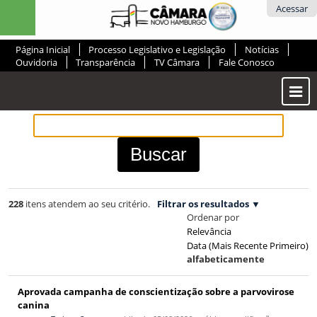
Ir
Ferramentas
Acessar
para
Pessoais
o
Página Inicial
Processo Legislativo e Legislação
Notícias
conteúdo.
Ouvidoria
Transparência
TV Câmara
Fale Conosco
|
Ir
Most
para
ou
a
Ocul
navegação
Men
228
itens atendem ao seu critério.
Filtrar os resultados
Ordenar por
Relevância
Data (mais Recente Primeiro)
alfabeticamente
Aprovada campanha de conscientização sobre a parvovirose
canina