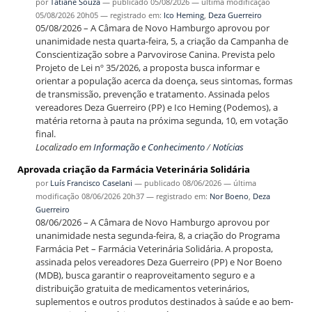
por
Tatiane Souza
—
publicado
05/08/2026
—
última modificação
05/08/2026 20h05
— registrado em:
Ico Heming
,
Deza Guerreiro
05/08/2026 – A Câmara de Novo Hamburgo aprovou por
unanimidade nesta quarta-feira, 5, a criação da Campanha de
Conscientização sobre a Parvovirose Canina. Prevista pelo
Projeto de Lei nº 35/2026, a proposta busca informar e
orientar a população acerca da doença, seus sintomas, formas
de transmissão, prevenção e tratamento. Assinada pelos
vereadores Deza Guerreiro (PP) e Ico Heming (Podemos), a
matéria retorna à pauta na próxima segunda, 10, em votação
final.
Localizado em
Informação e Conhecimento
/
Notícias
Aprovada criação da Farmácia Veterinária Solidária
por
Luís Francisco Caselani
—
publicado
08/06/2026
—
última
modificação
08/06/2026 20h37
— registrado em:
Nor Boeno
,
Deza
Guerreiro
08/06/2026 – A Câmara de Novo Hamburgo aprovou por
unanimidade nesta segunda-feira, 8, a criação do Programa
Farmácia Pet – Farmácia Veterinária Solidária. A proposta,
assinada pelos vereadores Deza Guerreiro (PP) e Nor Boeno
(MDB), busca garantir o reaproveitamento seguro e a
distribuição gratuita de medicamentos veterinários,
suplementos e outros produtos destinados à saúde e ao bem-