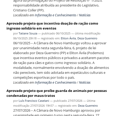
agora da promulgação do Projeto de Resolução nº 1/2025,
responsabilidade atribuída ao presidente do Legislativo,
Cristiano Coller (PP).
Localizado em
Informação e Conhecimento
/
Notícias
Aprovado projeto que incentiva doação de ração como
ingresso solidário em eventos
por
Tatiane Souza
—
publicado
06/10/2025
—
última modificação
06/10/2025 20h18
— registrado em:
Eliton Ávila
,
Deza Guerreiro
06/10/2025 – A Câmara de Novo Hamburgo voltou a aprovar
por unanimidade nesta segunda-feira, 6, projeto de lei
elaborado por Deza Guerreiro (PP) e Eliton Ávila (Podemos)
que incentiva eventos públicos e privados a aceitarem pacotes
de ração para cães e gatos como ingresso solidário. A
modalidade, normalmente envolvendo a doação de alimentos
não perecíveis, tem sido adotada em espetáculos culturais e
competições esportivas por todo o país.
Localizado em
Informação e Conhecimento
/
Notícias
Aprovado projeto que proíbe guarda de animais por pessoas
condenadas por maus-tratos
por
Luís Francisco Caselani
—
publicado
27/07/2026
—
última
modificação
27/07/2026 19h57
— registrado em:
Deza Guerreiro
27/07/2026 – A Câmara de Novo Hamburgo aprovou por
unanimidade em primeiro turno nesta segunda-feira, 27,