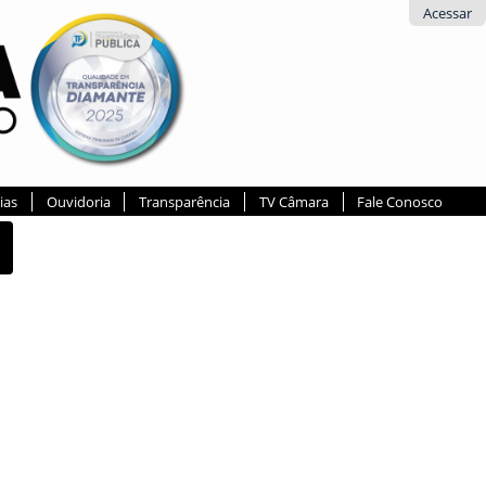
Acessar
ias
Ouvidoria
Transparência
TV Câmara
Fale Conosco