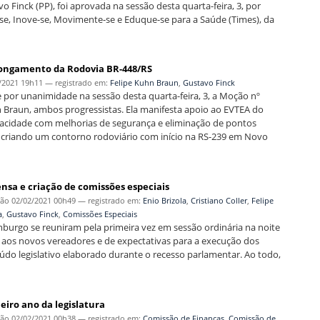
 Finck (PP), foi aprovada na sessão desta quarta-feira, 3, por
-se, Inove-se, Movimente-se e Eduque-se para a Saúde (Times), da
longamento da Rodovia BR-448/RS
/2021 19h11
— registrado em:
Felipe Kuhn Braun
,
Gustavo Finck
por unanimidade na sessão desta quarta-feira, 3, a Moção nº
n Braun, ambos progressistas. Ela manifesta apoio ao EVTEA do
cidade com melhorias de segurança e eliminação de pontos
e, criando um contorno rodoviário com início na RS-239 em Novo
nsa e criação de comissões especiais
ção
02/02/2021 00h49
— registrado em:
Enio Brizola
,
Cristiano Coller
,
Felipe
a
,
Gustavo Finck
,
Comissões Especiais
burgo se reuniram pela primeira vez em sessão ordinária na noite
s aos novos vereadores e de expectativas para a execução dos
o legislativo elaborado durante o recesso parlamentar. Ao todo,
iro ano da legislatura
ção
02/02/2021 00h38
— registrado em:
Comissão de Finanças
,
Comissão de