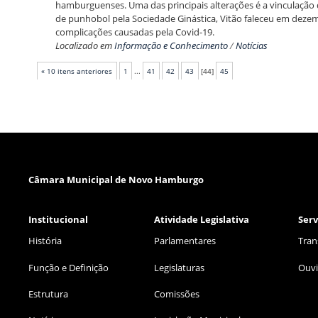
hamburguenses. Uma das principais alterações é a vinculaçã
de punhobol pela Sociedade Ginástica, Vitão faleceu em deze
complicações causadas pela Covid-19.
Localizado em
Informação e Conhecimento
/
Notícias
« 10 itens anteriores
1
...
41
42
43
[
44
]
45
Câmara Municipal de Novo Hamburgo
Institucional
Atividade Legislativa
Serv
História
Parlamentares
Tran
Função e Definição
Legislaturas
Ouvi
Estrutura
Comissões