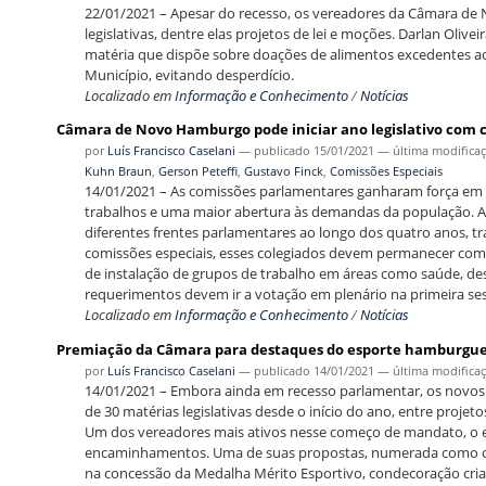
22/01/2021 – Apesar do recesso, os vereadores da Câmara d
legislativas, dentre elas projetos de lei e moções. Darlan Olive
matéria que dispõe sobre doações de alimentos excedentes 
Município, evitando desperdício.
Localizado em
Informação e Conhecimento
/
Notícias
Câmara de Novo Hamburgo pode iniciar ano legislativo com c
por
Luís Francisco Caselani
—
publicado
15/01/2021
—
última modifica
Kuhn Braun
,
Gerson Peteffi
,
Gustavo Finck
,
Comissões Especiais
14/01/2021 – As comissões parlamentares ganharam força em N
trabalhos e uma maior abertura às demandas da população. A
diferentes frentes parlamentares ao longo dos quatro anos, t
comissões especiais, esses colegiados devem permanecer como
de instalação de grupos de trabalho em áreas como saúde, de
requerimentos devem ir a votação em plenário na primeira ses
Localizado em
Informação e Conhecimento
/
Notícias
Premiação da Câmara para destaques do esporte hamburguen
por
Luís Francisco Caselani
—
publicado
14/01/2021
—
última modifica
14/01/2021 – Embora ainda em recesso parlamentar, os nov
de 30 matérias legislativas desde o início do ano, entre proje
Um dos vereadores mais ativos nesse começo de mandato, o es
encaminhamentos. Uma de suas propostas, numerada como o pr
na concessão da Medalha Mérito Esportivo, condecoração cri