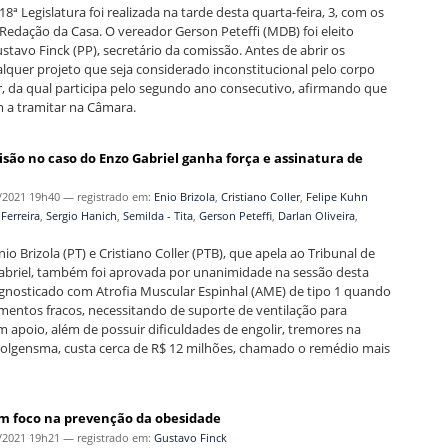
 Legislatura foi realizada na tarde desta quarta-feira, 3, com os
 Redação da Casa. O vereador Gerson Peteffi (MDB) foi eleito
stavo Finck (PP), secretário da comissão. Antes de abrir os
alquer projeto que seja considerado inconstitucional pelo corpo
r, da qual participa pelo segundo ano consecutivo, afirmando que
 a tramitar na Câmara.
isão no caso do Enzo Gabriel ganha força e assinatura de
/2021 19h40
— registrado em:
Enio Brizola
,
Cristiano Coller
,
Felipe Kuhn
 Ferreira
,
Sergio Hanich
,
Semilda - Tita
,
Gerson Peteffi
,
Darlan Oliveira
,
o Brizola (PT) e Cristiano Coller (PTB), que apela ao Tribunal de
 Gabriel, também foi aprovada por unanimidade na sessão desta
agnosticado com Atrofia Muscular Espinhal (AME) de tipo 1 quando
mentos fracos, necessitando de suporte de ventilação para
m apoio, além de possuir dificuldades de engolir, tremores na
o Zolgensma, custa cerca de R$ 12 milhões, chamado o remédio mais
com foco na prevenção da obesidade
/2021 19h21
— registrado em:
Gustavo Finck