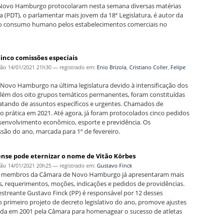
e Novo Hamburgo protocolaram nesta semana diversas matérias
ira (PDT), o parlamentar mais jovem da 18ª Legislatura, é autor da
ao consumo humano pelos estabelecimentos comerciais no
inco comissões especiais
ção
14/01/2021 21h30
— registrado em:
Enio Brizola
,
Cristiano Coller
,
Felipe
ovo Hamburgo na última legislatura devido à intensificação dos
lém dos oito grupos temáticos permanentes, foram constituídas
ratando de assuntos específicos e urgentes. Chamados de
 prática em 2021. Até agora, já foram protocolados cinco pedidos
senvolvimento econômico, esporte e previdência. Os
são do ano, marcada para 1º de fevereiro.
se pode eternizar o nome de Vitão Körbes
ção
14/01/2021 20h25
— registrado em:
Gustavo Finck
os membros da Câmara de Novo Hamburgo já apresentaram mais
tos, requerimentos, moções, indicações e pedidos de providências.
treante Gustavo Finck (PP) é responsável por 12 desses
imeiro projeto de decreto legislativo do ano, promove ajustes
ada em 2001 pela Câmara para homenagear o sucesso de atletas