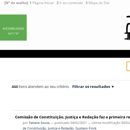
Ir
Ferramentas
[Nº de atalho]
1
Página Inicial
2
Ir ao conteúdo
3
Mapa do Site
para
Pessoais
o
conteúdo.
|
ACESSIBILIDADE
ALT+"A"
Ir
para
a
navegação
444
itens atendem ao seu critério.
Filtrar os resultados
Comissão de Constituição, Justiça e Redação faz a primeira r
por
Tatiane Souza
—
publicado
04/02/2021
—
última modificação
04/02
de Constituição, Justiça e Redação
,
Gustavo Finck