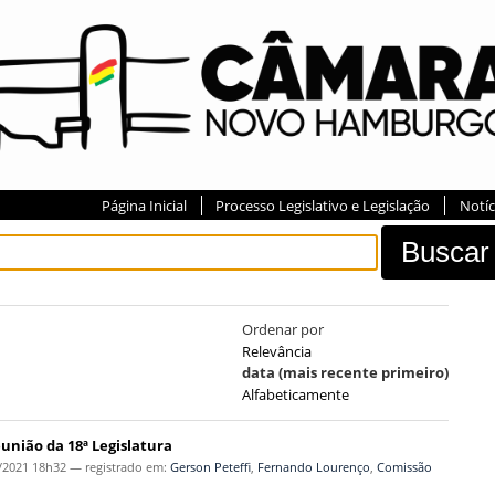
Página Inicial
Processo Legislativo e Legislação
Notíc
Ordenar por
Relevância
data (mais recente primeiro)
Alfabeticamente
eunião da 18ª Legislatura
/2021 18h32
— registrado em:
Gerson Peteffi
,
Fernando Lourenço
,
Comissão