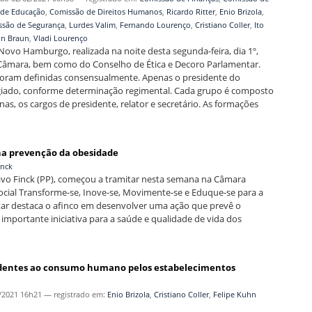
 de Educação
,
Comissão de Direitos Humanos
,
Ricardo Ritter
,
Enio Brizola
,
ssão de Segurança
,
Lurdes Valim
,
Fernando Lourenço
,
Cristiano Coller
,
Ito
hn Braun
,
Vladi Lourenço
 Novo Hamburgo, realizada na noite desta segunda-feira, dia 1º,
 Câmara, bem como do Conselho de Ética e Decoro Parlamentar.
foram definidas consensualmente. Apenas o presidente do
legiado, conforme determinação regimental. Cada grupo é composto
nas, os cargos de presidente, relator e secretário. As formações
na prevenção da obesidade
inck
avo Finck (PP), começou a tramitar nesta semana na Câmara
ocial Transforme-se, Inove-se, Movimente-se e Eduque-se para a
ntar destaca o afinco em desenvolver uma ação que prevê o
 importante iniciativa para a saúde e qualidade de vida dos
edentes ao consumo humano pelos estabelecimentos
/2021 16h21
— registrado em:
Enio Brizola
,
Cristiano Coller
,
Felipe Kuhn