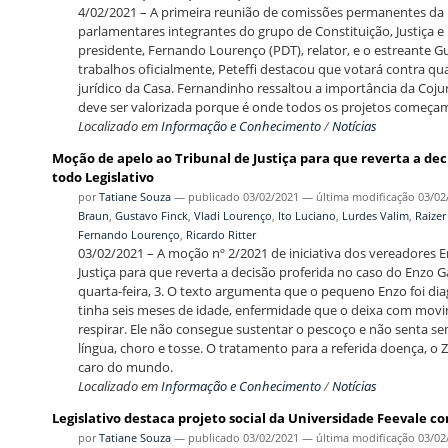
4/02/2021 – A primeira reunião de comissões permanentes da 18ª
parlamentares integrantes do grupo de Constituição, Justiça e
presidente, Fernando Lourenço (PDT), relator, e o estreante Gu
trabalhos oficialmente, Peteffi destacou que votará contra qu
jurídico da Casa. Fernandinho ressaltou a importância da Coju
deve ser valorizada porque é onde todos os projetos começam
Localizado em
Informação e Conhecimento
/
Notícias
Moção de apelo ao Tribunal de Justiça para que reverta a dec
todo Legislativo
por
Tatiane Souza
—
publicado
03/02/2021
—
última modificação
03/02
Braun
,
Gustavo Finck
,
Vladi Lourenço
,
Ito Luciano
,
Lurdes Valim
,
Raizer
Fernando Lourenço
,
Ricardo Ritter
03/02/2021 – A moção nº 2/2021 de iniciativa dos vereadores Eni
Justiça para que reverta a decisão proferida no caso do Enzo
quarta-feira, 3. O texto argumenta que o pequeno Enzo foi di
tinha seis meses de idade, enfermidade que o deixa com movi
respirar. Ele não consegue sustentar o pescoço e não senta se
língua, choro e tosse. O tratamento para a referida doença, 
caro do mundo.
Localizado em
Informação e Conhecimento
/
Notícias
Legislativo destaca projeto social da Universidade Feevale 
por
Tatiane Souza
—
publicado
03/02/2021
—
última modificação
03/02