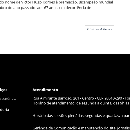
o do nome de Victor Hugo Körbes à premiação. Bicampeão mundial
mbro do ano passado, aos 67 anos, em decorrência de
Próximos 4 itens »
iços
Atendimento
Rua Almirante Barroso, 261 - Centro - CEP 93510-290 - Fo
sparência
Horário de atendimento: de segunda a quinta, das 9h às 
doria
Horário das sessões plenárias: segundas e quartas, a par
Gerência de Comunicação e manutenção do site:
jornal