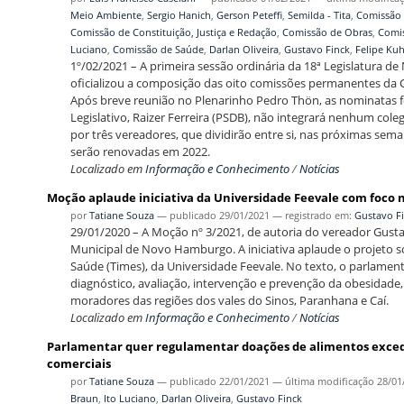
Meio Ambiente
,
Sergio Hanich
,
Gerson Peteffi
,
Semilda - Tita
,
Comissão
Comissão de Constituição, Justiça e Redação
,
Comissão de Obras
,
Comi
Luciano
,
Comissão de Saúde
,
Darlan Oliveira
,
Gustavo Finck
,
Felipe Ku
1º/02/2021 – A primeira sessão ordinária da 18ª Legislatura de
oficializou a composição das oito comissões permanentes da
Após breve reunião no Plenarinho Pedro Thön, as nominatas 
Legislativo, Raizer Ferreira (PSDB), não integrará nenhum co
por três vereadores, que dividirão entre si, nas próximas sema
serão renovadas em 2022.
Localizado em
Informação e Conhecimento
/
Notícias
Moção aplaude iniciativa da Universidade Feevale com foco 
por
Tatiane Souza
—
publicado
29/01/2021
— registrado em:
Gustavo F
29/01/2020 – A Moção nº 3/2021, de autoria do vereador Gust
Municipal de Novo Hamburgo. A iniciativa aplaude o projeto s
Saúde (Times), da Universidade Feevale. No texto, o parlame
diagnóstico, avaliação, intervenção e prevenção da obesidade,
moradores das regiões dos vales do Sinos, Paranhana e Caí.
Localizado em
Informação e Conhecimento
/
Notícias
Parlamentar quer regulamentar doações de alimentos exc
comerciais
por
Tatiane Souza
—
publicado
22/01/2021
—
última modificação
28/01
Braun
,
Ito Luciano
,
Darlan Oliveira
,
Gustavo Finck