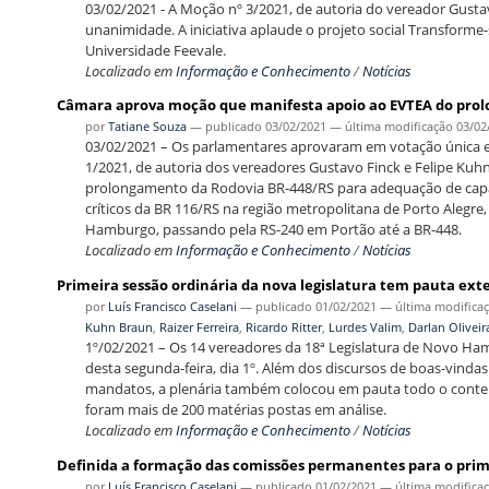
03/02/2021 - A Moção nº 3/2021, de autoria do vereador Gustavo
unanimidade. A iniciativa aplaude o projeto social Transforme
Universidade Feevale.
Localizado em
Informação e Conhecimento
/
Notícias
Câmara aprova moção que manifesta apoio ao EVTEA do pro
por
Tatiane Souza
—
publicado
03/02/2021
—
última modificação
03/02
03/02/2021 – Os parlamentares aprovaram em votação única e 
1/2021, de autoria dos vereadores Gustavo Finck e Felipe Kuh
prolongamento da Rodovia BR-448/RS para adequação de capa
críticos da BR 116/RS na região metropolitana de Porto Alegr
Hamburgo, passando pela RS-240 em Portão até a BR-448.
Localizado em
Informação e Conhecimento
/
Notícias
Primeira sessão ordinária da nova legislatura tem pauta exte
por
Luís Francisco Caselani
—
publicado
01/02/2021
—
última modifica
Kuhn Braun
,
Raizer Ferreira
,
Ricardo Ritter
,
Lurdes Valim
,
Darlan Oliveir
1º/02/2021 – Os 14 vereadores da 18ª Legislatura de Novo Ham
desta segunda-feira, dia 1º. Além dos discursos de boas-vinda
mandatos, a plenária também colocou em pauta todo o conteúd
foram mais de 200 matérias postas em análise.
Localizado em
Informação e Conhecimento
/
Notícias
Definida a formação das comissões permanentes para o prime
por
Luís Francisco Caselani
—
publicado
01/02/2021
—
última modifica