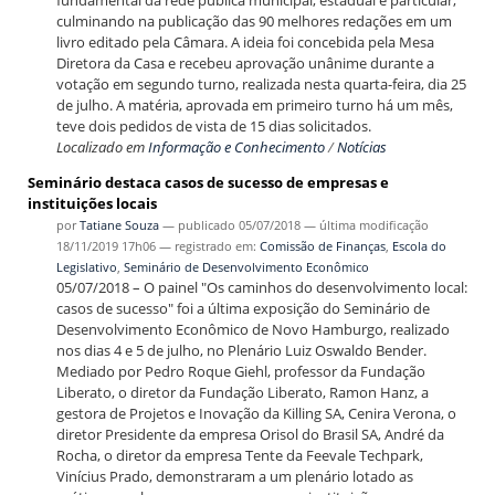
fundamental da rede pública municipal, estadual e particular,
culminando na publicação das 90 melhores redações em um
livro editado pela Câmara. A ideia foi concebida pela Mesa
Diretora da Casa e recebeu aprovação unânime durante a
votação em segundo turno, realizada nesta quarta-feira, dia 25
de julho. A matéria, aprovada em primeiro turno há um mês,
teve dois pedidos de vista de 15 dias solicitados.
Localizado em
Informação e Conhecimento
/
Notícias
Seminário destaca casos de sucesso de empresas e
instituições locais
por
Tatiane Souza
—
publicado
05/07/2018
—
última modificação
18/11/2019 17h06
— registrado em:
Comissão de Finanças
,
Escola do
Legislativo
,
Seminário de Desenvolvimento Econômico
05/07/2018 – O painel "Os caminhos do desenvolvimento local:
casos de sucesso" foi a última exposição do Seminário de
Desenvolvimento Econômico de Novo Hamburgo, realizado
nos dias 4 e 5 de julho, no Plenário Luiz Oswaldo Bender.
Mediado por Pedro Roque Giehl, professor da Fundação
Liberato, o diretor da Fundação Liberato, Ramon Hanz, a
gestora de Projetos e Inovação da Killing SA, Cenira Verona, o
diretor Presidente da empresa Orisol do Brasil SA, André da
Rocha, o diretor da empresa Tente da Feevale Techpark,
Vinícius Prado, demonstraram a um plenário lotado as