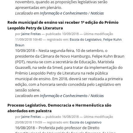
novembro, quando as proposições legislativas serão
apresentadas em plenário.
Localizado em
Informação e Conhecimento
/
Notícias
Rede municipal de ensino vai receber 1ª edição do Prêmio
Leopoldo Petry de Literatura
por
Jaime Freitas
—
publicado
10/09/2018
—
última modificação
11/09/2018 16h40
— registrado em:
Escola do Legislativo
,
Felipe Kuhn
Braun
10/09/2018 – Nesta segunda-feira, 10 de setembro, o
presidente da Câmara de Novo Hamburgo, Felipe Kuhn Braun
(PDT), reuniu-se com a secretária de Educação, Maristela
Guasselli, na sede da Smed, para tratar da implementação do
Prêmio Leopoldo Petry de Literatura na rede pública
municipal de ensino. Em 2018, deverá ser realizada a primeira
edição, com a honraria sendo concedida pelo Legislativo em
sessão solene.
Localizado em
Informação e Conhecimento
/
Notícias
Processo Legislativo, Democracia e Hermenêutica são
abordados em palestra
por
Jaime Freitas
—
publicado
16/08/2018
—
última modificação
20/08/2018 11h59
— registrado em:
Escola do Legislativo
16/08/2018 – Proferida pelo professor de Direito