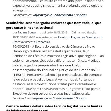
aprimoramento. Fico muito contemplado, porque não tinha a
expectativa de atingirmos tamanha profundidade”, elogiou o
advogado.
Localizado em
Informação e Conhecimento
/
Notícias
Seminário: Desembargador esclarece que nem toda lei que
gere custo é inconstitucional
por
Tatiane Souza
—
publicado
16/08/2018
—
última modificação
18/11/2019 17h07
— registrado em:
Escola do Legislativo
,
Seminário de
Desenvolvimento Econômico
16/08/2018 – A Escola do Legislativo da Câmara de Novo
Hamburgo realizou na tarde desta quinta-feira, 16, o
Seminário de Técnica e Processo Legislativo, que englobou, ao
todo, cinco exposições sobre diferentes temáticas. Mediado
pelo advogado e pesquisador Henrique Abel, o
desembargador do Tribunal de Justiça do Rio Grande do Sul
(TJRS) Rui Portanova realizou a primeira palestra do evento e
falou sobre o papel do Legislativo municipal. Portanova
destacou as leis constitucionais feitas pelos vereadores e
apontou que nem todas as normas que geram custo para o
Executivo devem ser consideradas inconstitucionais.
Localizado em
Informação e Conhecimento
/
Notícias
Câmara sediará debate sobre técnica legislativa e os limites
da iniciativa parlamentar