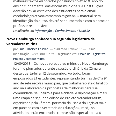
melhores textos elaborados por alunos do 4º ao 9º ano do
ensino fundamental das escolas municipais. As instituições
deverão enviar os textos dos estudantes para o email
escoladolegislativo@camaranh.rs.gov.br. O material, sem
identificação do autor, deverá ser numerado e com o nome do
professor responsável.
Localizado em
Informação e Conhecimento
/
Notícias
Novo Hamburgo conhece sua segunda legislatura de
vereadores mirins
por
Luís Francisco Caselani
—
publicado
12/09/2018
—
última
modificação
12/09/2018 21h29
— registrado em:
Escola do Legislativo
,
Projeto Vereador Mirim
12/09/2018 – Os novos vereadores mirins de Novo Hamburgo
foram diplomados durante a sessão ordinária da Câmara
desta quarta-feira, 12 de setembro. Ao todo, foram
empossados 21 estudantes, representando turmas de 6º a 9º
ano de sete escolas municipais, que trabalharão até o final do
ano na elaboração de propostas de melhorias para sua
comunidade, seu bairro e para a cidade. A diplomação é mais
uma etapa da segunda edição do Projeto Vereador Mirim,
organizado pela Câmara, por meio da Escola do Legislativo, e
em parceria com a Secretaria de Educação (Smed). As
atividades serão encerradas com sessão especial no dia 6 de