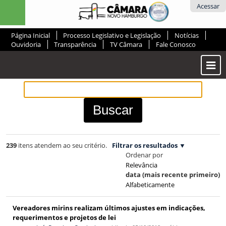
Ir
Ferramentas
Acessar
para
Pessoais
o
Página Inicial
Processo Legislativo e Legislação
Notícias
conteúdo.
Ouvidoria
Transparência
TV Câmara
Fale Conosco
|
Ir
Most
para
ou
a
Ocul
navegação
Men
239
itens atendem ao seu critério.
Filtrar os resultados
Ordenar por
Relevância
data (mais recente primeiro)
Alfabeticamente
Vereadores mirins realizam últimos ajustes em indicações,
requerimentos e projetos de lei