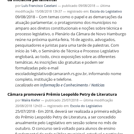
por
Luís Francisco Caselani
—
publicado
09/08/2018
—
última
modificação
15/08/2018 13h37
— registrado em:
Escola do Legislativo
09/08/2018 – Com temas como o papel e as demarcações da
atuação parlamentar, o protagonismo dos municípios no
amparo aos diretos constitucionais e noções sobre técnica e
processo legislativo, o Plenário da Câmara de Novo Hamburgo
reúne na próxima quinta-feira, 16 de agosto, advogados,
pesquisadores e juristas para uma tarde de palestras. Com
início às 14h, o Seminário de Técnica e Processo Legislativo
englobará, ao todo, cinco exposições sobre as diferentes
temáticas. As inscrições são gratuitas e podem ser
formalizadas pelo e-mail
escoladolegislativo@camaranh.rs.gov.br, informando nome
completo, instituição e telefone.
Localizado em
Informação e Conhecimento
/
Notícias
Câmara promoverá Prêmio Leopoldo Petry de Literatura
por
Maíra Kiefer
—
publicado
25/07/2018
—
última modificação
20/08/2018 12h03
— registrado em:
Escola do Legislativo
25/07/2018 - Em 2018, deverá ser realizada a primeira edição
do Prêmio Leopoldo Petry de Literatura, a ser concedido
anualmente pelo Legislativo em sessão solene no mês de
outubro. O concurso será voltado para alunos de ensino