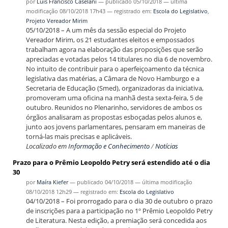
por
Luís Francisco Caselani
—
publicado
05/10/2018
—
última
modificação
08/10/2018 17h43
— registrado em:
Escola do Legislativo
,
Projeto Vereador Mirim
05/10/2018 – A um mês da sessão especial do Projeto
Vereador Mirim, os 21 estudantes eleitos e empossados
trabalham agora na elaboração das proposições que serão
apreciadas e votadas pelos 14 titulares no dia 6 de novembro.
No intuito de contribuir para o aperfeiçoamento da técnica
legislativa das matérias, a Câmara de Novo Hamburgo e a
Secretaria de Educação (Smed), organizadoras da iniciativa,
promoveram uma oficina na manhã desta sexta-feira, 5 de
outubro. Reunidos no Plenarinho, servidores de ambos os
órgãos analisaram as propostas esboçadas pelos alunos e,
junto aos jovens parlamentares, pensaram em maneiras de
torná-las mais precisas e aplicáveis.
Localizado em
Informação e Conhecimento
/
Notícias
Prazo para o Prêmio Leopoldo Petry será estendido até o dia
30
por
Maíra Kiefer
—
publicado
04/10/2018
—
última modificação
08/10/2018 12h29
— registrado em:
Escola do Legislativo
04/10/2018 – Foi prorrogado para o dia 30 de outubro o prazo
de inscrições para a participação no 1º Prêmio Leopoldo Petry
de Literatura. Nesta edição, a premiação será concedida aos