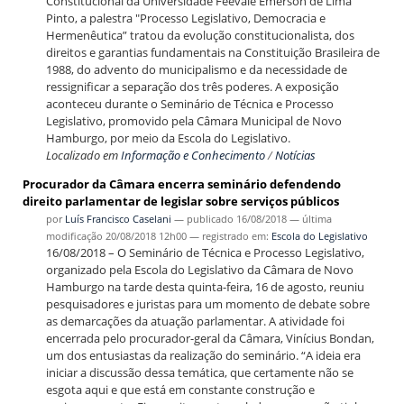
Constitucional da Universidade Feevale Emerson de Lima
Pinto, a palestra "Processo Legislativo, Democracia e
Hermenêutica” tratou da evolução constitucionalista, dos
direitos e garantias fundamentais na Constituição Brasileira de
1988, do advento do municipalismo e da necessidade de
ressignificar a separação dos três poderes. A exposição
aconteceu durante o Seminário de Técnica e Processo
Legislativo, promovido pela Câmara Municipal de Novo
Hamburgo, por meio da Escola do Legislativo.
Localizado em
Informação e Conhecimento
/
Notícias
Procurador da Câmara encerra seminário defendendo
direito parlamentar de legislar sobre serviços públicos
por
Luís Francisco Caselani
—
publicado
16/08/2018
—
última
modificação
20/08/2018 12h00
— registrado em:
Escola do Legislativo
16/08/2018 – O Seminário de Técnica e Processo Legislativo,
organizado pela Escola do Legislativo da Câmara de Novo
Hamburgo na tarde desta quinta-feira, 16 de agosto, reuniu
pesquisadores e juristas para um momento de debate sobre
as demarcações da atuação parlamentar. A atividade foi
encerrada pelo procurador-geral da Câmara, Vinícius Bondan,
um dos entusiastas da realização do seminário. “A ideia era
iniciar a discussão dessa temática, que certamente não se
esgota aqui e que está em constante construção e