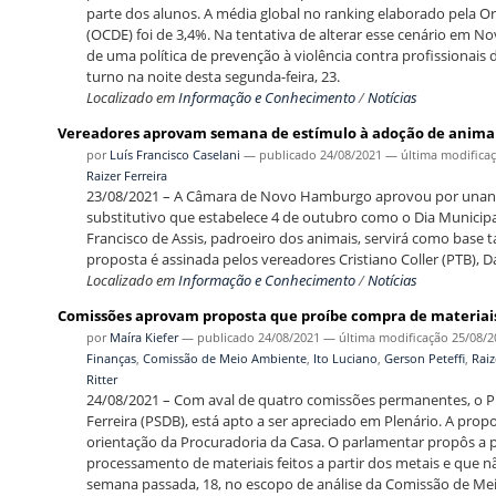
parte dos alunos. A média global no ranking elaborado pela
(OCDE) foi de 3,4%. Na tentativa de alterar esse cenário em N
de uma política de prevenção à violência contra profissionais
turno na noite desta segunda-feira, 23.
Localizado em
Informação e Conhecimento
/
Notícias
Vereadores aprovam semana de estímulo à adoção de anima
por
Luís Francisco Caselani
—
publicado
24/08/2021
—
última modifica
Raizer Ferreira
23/08/2021 – A Câmara de Novo Hamburgo aprovou por unanim
substitutivo que estabelece 4 de outubro como o Dia Municip
Francisco de Assis, padroeiro dos animais, servirá como base
proposta é assinada pelos vereadores Cristiano Coller (PTB), Dar
Localizado em
Informação e Conhecimento
/
Notícias
Comissões aprovam proposta que proíbe compra de materia
por
Maíra Kiefer
—
publicado
24/08/2021
—
última modificação
25/08/2
Finanças
,
Comissão de Meio Ambiente
,
Ito Luciano
,
Gerson Peteffi
,
Raiz
Ritter
24/08/2021 – Com aval de quatro comissões permanentes, o Pr
Ferreira (PSDB), está apto a ser apreciado em Plenário. A pro
orientação da Procuradoria da Casa. O parlamentar propôs a p
processamento de materiais feitos a partir dos metais e que
semana passada, 18, no escopo de análise da Comissão de Me