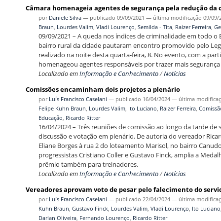
Câmara homenageia agentes de segurança pela redução da c
por
Daniele Silva
—
publicado
09/09/2021
—
última modificação
09/09/
Braun
,
Lourdes Valim
,
Vladi Lourenço
,
Semilda - Tita
,
Raizer Ferreira
,
Ge
09/09/2021 – A queda nos índices de criminalidade em todo 
bairro rural da cidade pautaram encontro promovido pelo Leg
realizado na noite desta quarta-feira, 8. No evento, com a par
homenageou agentes responsáveis por trazer mais segurança
Localizado em
Informação e Conhecimento
/
Notícias
Comissões encaminham dois projetos a plenário
por
Luís Francisco Caselani
—
publicado
16/04/2024
—
última modifica
Felipe Kuhn Braun
,
Lourdes Valim
,
Ito Luciano
,
Raizer Ferreira
,
Comissão
Educação
,
Ricardo Ritter
16/04/2024 – Três reuniões de comissão ao longo da tarde de 
discussão e votação em plenário. De autoria do vereador Ricar
Eliane Borges à rua 2 do loteamento Marisol, no bairro Canudos
progressistas Cristiano Coller e Gustavo Finck, amplia a Meda
prêmio também para treinadores.
Localizado em
Informação e Conhecimento
/
Notícias
Vereadores aprovam voto de pesar pelo falecimento do servi
por
Luís Francisco Caselani
—
publicado
22/04/2024
—
última modifica
Kuhn Braun
,
Gustavo Finck
,
Lourdes Valim
,
Vladi Lourenço
,
Ito Luciano
Darlan Oliveira
,
Fernando Lourenço
,
Ricardo Ritter