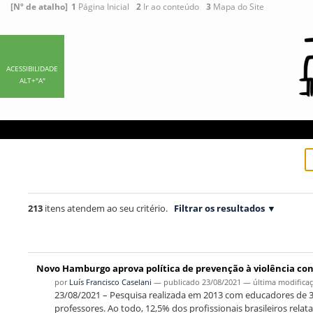
Ir
Ferramentas
[Nº de atalho]
1
Página Inicial
2
Ir ao conteúdo
3
Mapa do Site
para
Pessoais
o
conteúdo.
|
ACESSIBILIDADE
ALT+"A"
Ir
para
a
navegação
213
itens atendem ao seu critério.
Filtrar os resultados
Novo Hamburgo aprova política de prevenção à violência con
por
Luís Francisco Caselani
—
publicado
23/08/2021
—
última modifica
23/08/2021 – Pesquisa realizada em 2013 com educadores de 34 
professores. Ao todo, 12,5% dos profissionais brasileiros rel