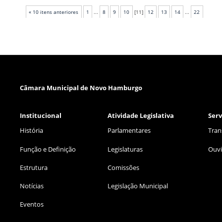
« 10 itens anteriores
1
...
8
9
10
[
11
]
12
13
14
...
22
Câmara Municipal de Novo Hamburgo
Institucional
Atividade Legislativa
Serv
História
Parlamentares
Tran
Função e Definição
Legislaturas
Ouvi
Estrutura
Comissões
Notícias
Legislação Municipal
Eventos