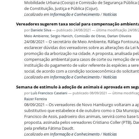
Mobilidade Urbana (Coosp) e Comissão de Segurança Pública (C
de Constituição, Justiça e Pública (Cojur).
Localizado em
Informação e Conhecimento
/
Notícias
Vereadores sugerem taxa social para compensação ambient
por
Daniele Silva
—
publicado
24/08/2021
—
última modificação
24/08/
Meio Ambiente
,
Sergio Hanich
,
Comissão de Obras
,
Darlan Oliveira
24/08/2021 – O secretário de Meio Ambiente, Ráfaga Fontoura,
esclarecer dúvidas dos vereadores sobre as alterações da Lei
promoção da arborização na cidade. A proposta, analisada p
compensação ambiental para casos de corte ou remoção de 
instituição do pagamento de valor referente às espécies a se
social, de acordo com a condição socioeconômica do solicitant
Localizado em
Informação e Conhecimento
/
Notícias
Semana de estímulo à adoção de animais é aprovada em seg
por
Luís Francisco Caselani
—
publicado
08/09/2021
—
última modifica
Raizer Ferreira
08/09/2021 – Os vereadores de Novo Hamburgo voltaram a apro
substitutivo que estabelece 4 de outubro como o Dia Municip
Francisco de Assis, padroeiro dos animais, servirá como base
proposta, assinada pelos vereadores Cristiano Coller (PTB), Dar
pela prefeita Fátima Daudt.
Localizado em
Informação e Conhecimento
/
Notícias