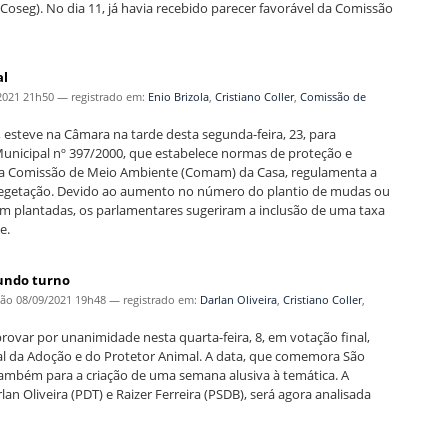
oseg). No dia 11, já havia recebido parecer favorável da Comissão
al
2021 21h50
— registrado em:
Enio Brizola
,
Cristiano Coller
,
Comissão de
 esteve na Câmara na tarde desta segunda-feira, 23, para
 Municipal nº 397/2000, que estabelece normas de proteção e
ela Comissão de Meio Ambiente (Comam) da Casa, regulamenta a
vegetação. Devido ao aumento no número do plantio de mudas ou
rem plantadas, os parlamentares sugeriram a inclusão de uma taxa
e.
undo turno
ção
08/09/2021 19h48
— registrado em:
Darlan Oliveira
,
Cristiano Coller
,
var por unanimidade nesta quarta-feira, 8, em votação final,
al da Adoção e do Protetor Animal. A data, que comemora São
 também para a criação de uma semana alusiva à temática. A
lan Oliveira (PDT) e Raizer Ferreira (PSDB), será agora analisada