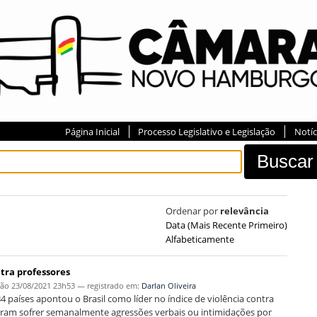
Página Inicial
Processo Legislativo e Legislação
Notíc
Ordenar por
relevância
Data (mais Recente Primeiro)
Alfabeticamente
tra professores
ção
23/08/2021 23h53
— registrado em:
Darlan Oliveira
países apontou o Brasil como líder no índice de violência contra
ataram sofrer semanalmente agressões verbais ou intimidações por