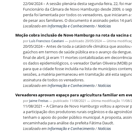
22/04/2024 – A sessão plenária desta segunda-feira, 22, foi m
Funcionário da Câmara de Novo Hamburgo desde 2009, o seguran
perda foi lamentada por todos os vereadores, que iniciaram 
de pesar aos familiares. O documento é assinado pelos 14 par
Localizado em
Informação e Conhecimento
/
Notícias
Moção cobra inclusão de Novo Hamburgo na rota da vacina 
por
Luís Francisco Caselani
—
publicado
20/05/2024
—
última modifica
20/05/2024 – Antes de toda a catástrofe climática que assolou
gaúchos em termos de saúde pública era o avanço da dengue
final de abril, já eram 11 mortes contabilizadas em decorrên
os dados epidemiológicos, o vereador Darlan Oliveira (MDB)
para que a cidade fosse incluída na lista de municípios cont
sessões, a matéria permaneceu em tramitação até esta segund
assinatura de todos os vereadores.
Localizado em
Informação e Conhecimento
/
Notícias
Vereadores aprovam espaço para agricultura familiar em ev
por
Jaime Freitas
—
publicado
11/08/2021
—
última modificação
11/08/
11/08/2021 – A Câmara de Novo Hamburgo voltou a aprovar por
a participação dos produtores rurais orgânicos e da agroindús
tenham o apoio do poder público municipal. A proposta, assina
encaminhada para análise da prefeita Fátima Daudt.
Localizado em
Informação e Conhecimento
/
Notícias