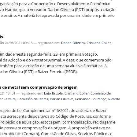
 Organização para a Cooperação e Desenvolvimento Econômico
ovo Hamburgo, o vereador Darlan Oliveira (PDT) propôs a criação
 de ensino. A matéria foi aprovada por unanimidade em primeiro
is
ção
24/08/2021 00h15
— registrado em:
Darlan Oliveira
,
Cristiano Coller
,
idade nesta segunda-feira, 23, em primeira votação,
al da Adoção e do Protetor Animal. A data, que comemora São
 também para a criação de uma semana alusiva à temática. A
lan Oliveira (PDT) e Raizer Ferreira (PSDB).
is de metal sem comprovação de origem
021 18h51
— registrado em:
Enio Brizola
,
Cristiano Coller
,
Comissão de
er Ferreira
,
Comissão de Obras
,
Darlan Oliveira
,
Fernando Lourenço
,
Ricardo
ojeto de Lei Complementar nº 6/2021, de autoria de Raizer
posta acrescenta dispositivos ao Código de Posturas, conforme
roibição da aquisição, estocagem, comercialização, reciclagem e
 não possuam comprovação de origem. A proposição esteve na
io Ambiente (Comam), Comissão de Obras, Serviços Públicos e