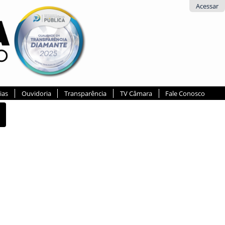
Acessar
ias
Ouvidoria
Transparência
TV Câmara
Fale Conosco