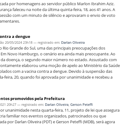
arcada por homenagens ao servidor público Marlon Ibrahim Aziz.
ça faleceu na noite da última quinta-feira, 18, aos 41 anos. A
a sessão com um minuto de silêncio e aprovaram o envio de voto
lamentares.
contra a dengue
ção
20/05/2024 23h18
— registrado em:
Darlan Oliveira
 o Rio Grande do Sul, uma das principais preocupações dos
. Em Novo Hamburgo, o cenário era ainda mais preocupante. Ao
cia da doença, o segundo maior número no estado. Assustado com
 prontamente elaborou uma moção de apelo ao Ministério da Saúde
emplados com a vacina contra a dengue. Devido à suspensão das
a-feira, 20, quando foi aprovada por unanimidade e recebeu a
entos promovidos pela Prefeitura
2021 20h27
— registrado em:
Darlan Oliveira
,
Gerson Peteffi
 unanimidade nesta quarta-feira, 11, projeto de lei que assegura
tria familiar nos eventos organizados, patrocinados ou que
da por Darlan Oliveira (PDT) e Gerson Peteffi (MDB), será agora