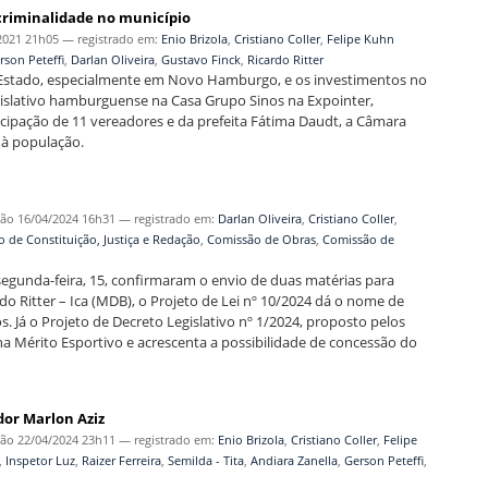
riminalidade no município
2021 21h05
— registrado em:
Enio Brizola
,
Cristiano Coller
,
Felipe Kuhn
rson Peteffi
,
Darlan Oliveira
,
Gustavo Finck
,
Ricardo Ritter
o Estado, especialmente em Novo Hamburgo, e os investimentos no
islativo hamburguense na Casa Grupo Sinos na Expointer,
ticipação de 11 vereadores e da prefeita Fátima Daudt, a Câmara
 à população.
ção
16/04/2024 16h31
— registrado em:
Darlan Oliveira
,
Cristiano Coller
,
 de Constituição, Justiça e Redação
,
Comissão de Obras
,
Comissão de
segunda-feira, 15, confirmaram o envio de duas matérias para
do Ritter – Ica (MDB), o Projeto de Lei nº 10/2024 dá o nome de
. Já o Projeto de Decreto Legislativo nº 1/2024, proposto pelos
lha Mérito Esportivo e acrescenta a possibilidade de concessão do
dor Marlon Aziz
ção
22/04/2024 23h11
— registrado em:
Enio Brizola
,
Cristiano Coller
,
Felipe
,
Inspetor Luz
,
Raizer Ferreira
,
Semilda - Tita
,
Andiara Zanella
,
Gerson Peteffi
,