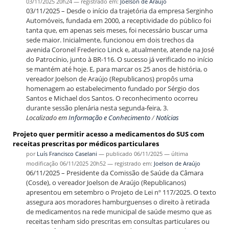
03/11/2025 20h24
— registrado em:
Joelson de Araújo
03/11/2025 – Desde o início da trajetória da empresa Serginho
Automóveis, fundada em 2000, a receptividade do público foi
tanta que, em apenas seis meses, foi necessário buscar uma
sede maior. Inicialmente, funcionou em dois trechos da
avenida Coronel Frederico Linck e, atualmente, atende na José
do Patrocínio, junto à BR-116. O sucesso já verificado no início
se mantém até hoje. E, para marcar os 25 anos de história, o
vereador Joelson de Araújo (Republicanos) propôs uma
homenagem ao estabelecimento fundado por Sérgio dos
Santos e Michael dos Santos. O reconhecimento ocorreu
durante sessão plenária nesta segunda-feira, 3.
Localizado em
Informação e Conhecimento
/
Notícias
Projeto quer permitir acesso a medicamentos do SUS com
receitas prescritas por médicos particulares
por
Luís Francisco Caselani
—
publicado
06/11/2025
—
última
modificação
06/11/2025 20h52
— registrado em:
Joelson de Araújo
06/11/2025 – Presidente da Comissão de Saúde da Câmara
(Cosde), o vereador Joelson de Araújo (Republicanos)
apresentou em setembro o Projeto de Lei nº 117/2025. O texto
assegura aos moradores hamburguenses o direito à retirada
de medicamentos na rede municipal de saúde mesmo que as
receitas tenham sido prescritas em consultas particulares ou