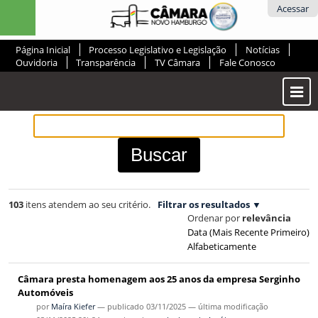
Ir
Ferramentas
Acessar
para
Pessoais
o
Página Inicial
Processo Legislativo e Legislação
Notícias
conteúdo.
Ouvidoria
Transparência
TV Câmara
Fale Conosco
|
Ir
Most
para
ou
a
Ocul
navegação
Men
103
itens atendem ao seu critério.
Filtrar os resultados
Ordenar por
relevância
Data (mais Recente Primeiro)
Alfabeticamente
Câmara presta homenagem aos 25 anos da empresa Serginho
Automóveis
por
Maíra Kiefer
—
publicado
03/11/2025
—
última modificação