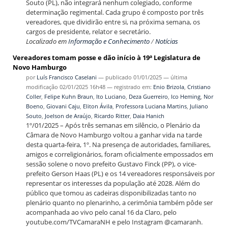
Souto (PL), não integrará nenhum colegiado, conforme
determinação regimental. Cada grupo é composto por três
vereadores, que dividirão entre si, na próxima semana, os
cargos de presidente, relator e secretário.
Localizado em
Informação e Conhecimento
/
Notícias
Vereadores tomam posse e dão início à 19ª Legislatura de
Novo Hamburgo
por
Luís Francisco Caselani
—
publicado
01/01/2025
—
última
modificação
02/01/2025 16h48
— registrado em:
Enio Brizola
,
Cristiano
Coller
,
Felipe Kuhn Braun
,
Ito Luciano
,
Deza Guerreiro
,
Ico Heming
,
Nor
Boeno
,
Giovani Caju
,
Eliton Ávila
,
Professora Luciana Martins
,
Juliano
Souto
,
Joelson de Araújo
,
Ricardo Ritter
,
Daia Hanich
1º/01/2025 – Após três semanas em silêncio, o Plenário da
Câmara de Novo Hamburgo voltou a ganhar vida na tarde
desta quarta-feira, 1º. Na presença de autoridades, familiares,
amigos e correligionários, foram oficialmente empossados em
sessão solene o novo prefeito Gustavo Finck (PP), o vice-
prefeito Gerson Haas (PL) e os 14 vereadores responsáveis por
representar os interesses da população até 2028. Além do
público que tomou as cadeiras disponibilizadas tanto no
plenário quanto no plenarinho, a cerimônia também pôde ser
acompanhada ao vivo pelo canal 16 da Claro, pelo
youtube.com/TVCamaraNH e pelo Instagram @camaranh.