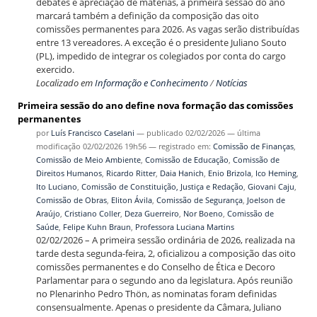
debates e apreciação de matérias, a primeira sessão do ano
marcará também a definição da composição das oito
comissões permanentes para 2026. As vagas serão distribuídas
entre 13 vereadores. A exceção é o presidente Juliano Souto
(PL), impedido de integrar os colegiados por conta do cargo
exercido.
Localizado em
Informação e Conhecimento
/
Notícias
Primeira sessão do ano define nova formação das comissões
permanentes
por
Luís Francisco Caselani
—
publicado
02/02/2026
—
última
modificação
02/02/2026 19h56
— registrado em:
Comissão de Finanças
,
Comissão de Meio Ambiente
,
Comissão de Educação
,
Comissão de
Direitos Humanos
,
Ricardo Ritter
,
Daia Hanich
,
Enio Brizola
,
Ico Heming
,
Ito Luciano
,
Comissão de Constituição, Justiça e Redação
,
Giovani Caju
,
Comissão de Obras
,
Eliton Ávila
,
Comissão de Segurança
,
Joelson de
Araújo
,
Cristiano Coller
,
Deza Guerreiro
,
Nor Boeno
,
Comissão de
Saúde
,
Felipe Kuhn Braun
,
Professora Luciana Martins
02/02/2026 – A primeira sessão ordinária de 2026, realizada na
tarde desta segunda-feira, 2, oficializou a composição das oito
comissões permanentes e do Conselho de Ética e Decoro
Parlamentar para o segundo ano da legislatura. Após reunião
no Plenarinho Pedro Thön, as nominatas foram definidas
consensualmente. Apenas o presidente da Câmara, Juliano