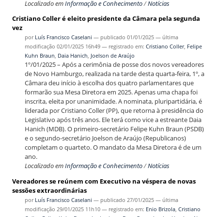
Localizado em
Informação e Conhecimento
/
Notícias
Cristiano Coller é eleito presidente da Câmara pela segunda
vez
por
Luís Francisco Caselani
—
publicado
01/01/2025
—
última
modificação
02/01/2025 16h49
— registrado em:
Cristiano Coller
,
Felipe
Kuhn Braun
,
Daia Hanich
,
Joelson de Araújo
1º/01/2025 – Após a cerimônia de posse dos novos vereadores
de Novo Hamburgo, realizada na tarde desta quarta-feira, 1º, a
Câmara deu início à escolha dos quatro parlamentares que
formarão sua Mesa Diretora em 2025. Apenas uma chapa foi
inscrita, eleita por unanimidade. A nominata, pluripartidária, é
liderada por Cristiano Coller (PP), que retorna à presidência do
Legislativo após três anos. Ele terá como vice a estreante Daia
Hanich (MDB). O primeiro-secretário Felipe Kuhn Braun (PSDB)
e o segundo-secretário Joelson de Araújo (Republicanos)
completam o quarteto. O mandato da Mesa Diretora é de um
ano.
Localizado em
Informação e Conhecimento
/
Notícias
Vereadores se reúnem com Executivo na véspera de novas
sessões extraordinárias
por
Luís Francisco Caselani
—
publicado
27/01/2025
—
última
modificação
29/01/2025 11h10
— registrado em:
Enio Brizola
,
Cristiano