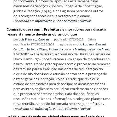
por convênio. A proposta, aprovada esta semana pelas
comissões de Serviços Públicos (Coosp) e de Constituição,
Justiça e Redação (Cojur), ainda aguarda parecer de outros
dois colegiados antes de sua votação em plenário.
Localizado em
Informação e Conhecimento
/
Notícias
Comissão quer reunir Prefeitura e moradores para discutir
reassentamento devido às obras do dique
por
Luís Francisco Caselani
—
publicado
17/03/2025
—
última
modificação
17/03/2025 20h59
— registrado em:
Ito Luciano
,
Giovani
Caju
,
Comissão de Obras
,
Professora Luciana Martins
,
Joelson de Araújo
17/03/2025 – Em fevereiro, a Comissão de Obras da Câmara de
Novo Hamburgo (Coosp) recebeu um grupo de moradores do
bairro Santo Afonso preocupados com o processo de remoção
das famílias para a execução das obras de recuperação do
dique do Rio dos Sinos. A reunião contou com a presença do
diretor-geral de Habitação, Volnei Ferrari, que revelou o
estudo de alternativas para desocupar as áreas necessárias
para as intervenções sem prejudicar em demasia os cidadãos
que precisarão ser reassentados. Para dar sequência às
discussões e atualizar as informações, o colegiado planeja uma
nova reunião. A decisão foi tomada nesta segunda-feira, 17.
Localizado em
Informação e Conhecimento
/
Notícias
Pai de aluna da rede municipal alerta para urgência de ar-