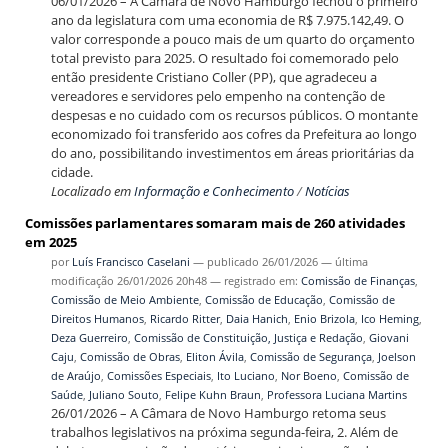
06/01/2026 – A Câmara de Novo Hamburgo fechou o primeiro
ano da legislatura com uma economia de R$ 7.975.142,49. O
valor corresponde a pouco mais de um quarto do orçamento
total previsto para 2025. O resultado foi comemorado pelo
então presidente Cristiano Coller (PP), que agradeceu a
vereadores e servidores pelo empenho na contenção de
despesas e no cuidado com os recursos públicos. O montante
economizado foi transferido aos cofres da Prefeitura ao longo
do ano, possibilitando investimentos em áreas prioritárias da
cidade.
Localizado em
Informação e Conhecimento
/
Notícias
Comissões parlamentares somaram mais de 260 atividades
em 2025
por
Luís Francisco Caselani
—
publicado
26/01/2026
—
última
modificação
26/01/2026 20h48
— registrado em:
Comissão de Finanças
,
Comissão de Meio Ambiente
,
Comissão de Educação
,
Comissão de
Direitos Humanos
,
Ricardo Ritter
,
Daia Hanich
,
Enio Brizola
,
Ico Heming
,
Deza Guerreiro
,
Comissão de Constituição, Justiça e Redação
,
Giovani
Caju
,
Comissão de Obras
,
Eliton Ávila
,
Comissão de Segurança
,
Joelson
de Araújo
,
Comissões Especiais
,
Ito Luciano
,
Nor Boeno
,
Comissão de
Saúde
,
Juliano Souto
,
Felipe Kuhn Braun
,
Professora Luciana Martins
26/01/2026 – A Câmara de Novo Hamburgo retoma seus
trabalhos legislativos na próxima segunda-feira, 2. Além de