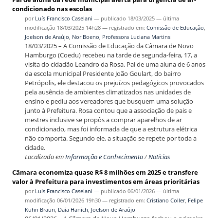
condicionado nas escolas
por
Luís Francisco Caselani
—
publicado
18/03/2025
—
última
modificação
18/03/2025 14h28
— registrado em:
Comissão de Educação
,
Joelson de Araújo
,
Nor Boeno
,
Professora Luciana Martins
18/03/2025 – A Comissão de Educação da Câmara de Novo
Hamburgo (Coedu) recebeu na tarde de segunda-feira, 17, a
visita do cidadão Leandro da Rosa. Pai de uma aluna de 6 anos
da escola municipal Presidente João Goulart, do bairro
Petrópolis, ele destacou os prejuízos pedagógicos provocados
pela ausência de ambientes climatizados nas unidades de
ensino e pediu aos vereadores que busquem uma solução
junto à Prefeitura. Rosa contou que a associação de pais e
mestres inclusive se propôs a comprar aparelhos de ar
condicionado, mas foi informada de que a estrutura elétrica
não comporta. Segundo ele, a situação se repete por toda a
cidade.
Localizado em
Informação e Conhecimento
/
Notícias
Câmara economiza quase R$ 8 milhões em 2025 e transfere
valor à Prefeitura para investimentos em áreas prioritárias
por
Luís Francisco Caselani
—
publicado
06/01/2026
—
última
modificação
06/01/2026 19h30
— registrado em:
Cristiano Coller
,
Felipe
Kuhn Braun
,
Daia Hanich
,
Joelson de Araújo