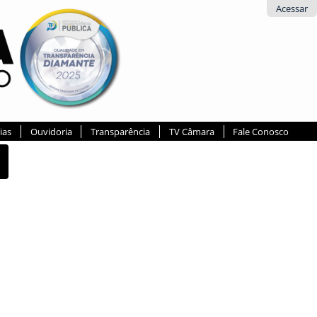
Acessar
ias
Ouvidoria
Transparência
TV Câmara
Fale Conosco