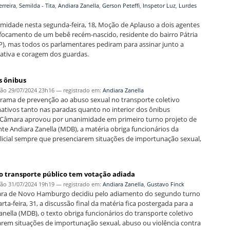
erreira
,
Semilda - Tita
,
Andiara Zanella
,
Gerson Peteffi
,
Inspetor Luz
,
Lurdes
dade nesta segunda-feira, 18, Moção de Aplauso a dois agentes
ufocamento de um bebê recém-nascido, residente do bairro Pátria
P), mas todos os parlamentares pediram para assinar junto a
iativa e coragem dos guardas.
s ônibus
ção
29/07/2024 23h16
— registrado em:
Andiara Zanella
ma de prevenção ao abuso sexual no transporte coletivo
rmativos tanto nas paradas quanto no interior dos ônibus
, a Câmara aprovou por unanimidade em primeiro turno projeto de
te Andiara Zanella (MDB), a matéria obriga funcionários da
icial sempre que presenciarem situações de importunação sexual,
 transporte público tem votação adiada
ção
31/07/2024 19h19
— registrado em:
Andiara Zanella
,
Gustavo Finck
âmara de Novo Hamburgo decidiu pelo adiamento do segundo turno
rta-feira, 31, a discussão final da matéria fica postergada para a
nella (MDB), o texto obriga funcionários do transporte coletivo
arem situações de importunação sexual, abuso ou violência contra