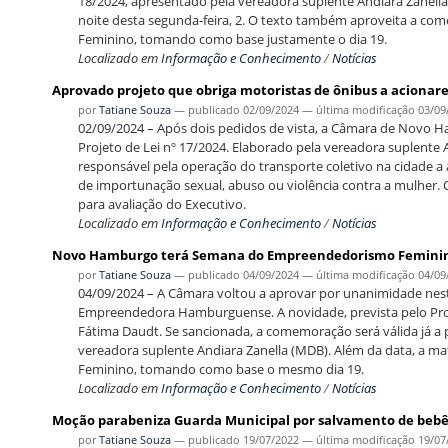
18/2024, apresentado pela vereadora suplente Andiara Zanel
noite desta segunda-feira, 2. O texto também aproveita a c
Feminino, tomando como base justamente o dia 19.
Localizado em
Informação e Conhecimento
/
Notícias
Aprovado projeto que obriga motoristas de ônibus a acionar
por
Tatiane Souza
—
publicado
02/09/2024
—
última modificação
03/09
02/09/2024 – Após dois pedidos de vista, a Câmara de Novo H
Projeto de Lei nº 17/2024. Elaborado pela vereadora suplente 
responsável pela operação do transporte coletivo na cidade a
de importunação sexual, abuso ou violência contra a mulher.
para avaliação do Executivo.
Localizado em
Informação e Conhecimento
/
Notícias
Novo Hamburgo terá Semana do Empreendedorismo Femini
por
Tatiane Souza
—
publicado
04/09/2024
—
última modificação
04/09
04/09/2024 – A Câmara voltou a aprovar por unanimidade nesta 
Empreendedora Hamburguense. A novidade, prevista pelo Projet
Fátima Daudt. Se sancionada, a comemoração será válida já a 
vereadora suplente Andiara Zanella (MDB). Além da data, a 
Feminino, tomando como base o mesmo dia 19.
Localizado em
Informação e Conhecimento
/
Notícias
Moção parabeniza Guarda Municipal por salvamento de beb
por
Tatiane Souza
—
publicado
19/07/2022
—
última modificação
19/07