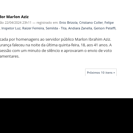
dor Marlon Aziz
ção
22/04/2024 23h11
— registrado em:
Enio Brizola
,
Cristiano Coller
,
Felipe
,
Inspetor Luz
,
Raizer Ferreira
,
Semilda - Tita
,
Andiara Zanella
,
Gerson Peteffi
,
arcada por homenagens ao servidor público Marlon Ibrahim Aziz.
ça faleceu na noite da última quinta-feira, 18, aos 41 anos. A
a sessão com um minuto de silêncio e aprovaram o envio de voto
lamentares.
Próximos 10 itens »