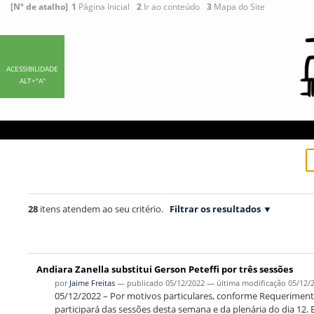
Ir
Ferramentas
[Nº de atalho]
1
Página Inicial
2
Ir ao conteúdo
3
Mapa do Site
para
Pessoais
o
conteúdo.
|
ACESSIBILIDADE
ALT+"A"
Ir
para
a
navegação
28
itens atendem ao seu critério.
Filtrar os resultados
Andiara Zanella substitui Gerson Peteffi por três sessões
por
Jaime Freitas
—
publicado
05/12/2022
—
última modificação
05/12/
05/12/2022 – Por motivos particulares, conforme Requeriment
participará das sessões desta semana e da plenária do dia 12. 