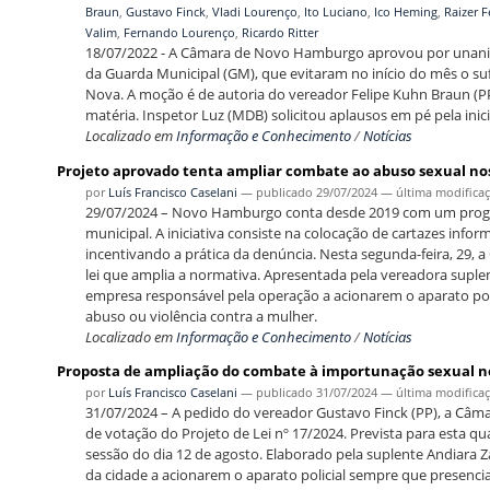
Braun
,
Gustavo Finck
,
Vladi Lourenço
,
Ito Luciano
,
Ico Heming
,
Raizer F
Valim
,
Fernando Lourenço
,
Ricardo Ritter
18/07/2022 - A Câmara de Novo Hamburgo aprovou por unanimi
da Guarda Municipal (GM), que evitaram no início do mês o s
Nova. A moção é de autoria do vereador Felipe Kuhn Braun (P
matéria. Inspetor Luz (MDB) solicitou aplausos em pé pela inic
Localizado em
Informação e Conhecimento
/
Notícias
Projeto aprovado tenta ampliar combate ao abuso sexual no
por
Luís Francisco Caselani
—
publicado
29/07/2024
—
última modifica
29/07/2024 – Novo Hamburgo conta desde 2019 com um progra
municipal. A iniciativa consiste na colocação de cartazes info
incentivando a prática da denúncia. Nesta segunda-feira, 29
lei que amplia a normativa. Apresentada pela vereadora suplen
empresa responsável pela operação a acionarem o aparato pol
abuso ou violência contra a mulher.
Localizado em
Informação e Conhecimento
/
Notícias
Proposta de ampliação do combate à importunação sexual no
por
Luís Francisco Caselani
—
publicado
31/07/2024
—
última modifica
31/07/2024 – A pedido do vereador Gustavo Finck (PP), a C
de votação do Projeto de Lei nº 17/2024. Prevista para esta qua
sessão do dia 12 de agosto. Elaborado pela suplente Andiara Za
da cidade a acionarem o aparato policial sempre que presenci