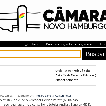
Página Inicial
Processo Legislativo e Legislação
Notíc
Ordenar por
relevância
Data (mais Recente Primeiro)
Alfabeticamente
2022 23h28
— registrado em:
Andiara Zanella
,
Gerson Peteffi
o nº 1858 de 2022, o vereador Gerson Peteffi (MDB) não
Em seu lugar, assume a conselheira tutelar Andiara Zanella (MDB),