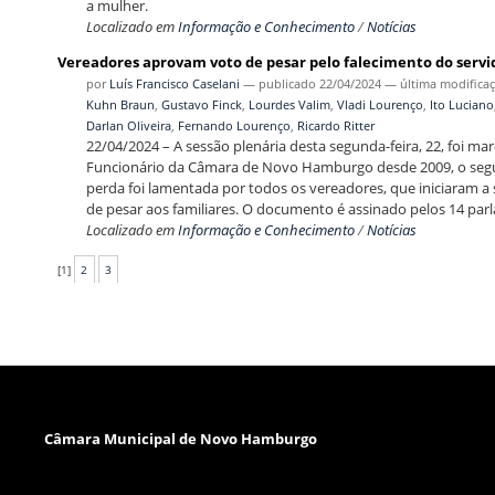
a mulher.
Localizado em
Informação e Conhecimento
/
Notícias
Vereadores aprovam voto de pesar pelo falecimento do servi
por
Luís Francisco Caselani
—
publicado
22/04/2024
—
última modifica
Kuhn Braun
,
Gustavo Finck
,
Lourdes Valim
,
Vladi Lourenço
,
Ito Luciano
Darlan Oliveira
,
Fernando Lourenço
,
Ricardo Ritter
22/04/2024 – A sessão plenária desta segunda-feira, 22, foi m
Funcionário da Câmara de Novo Hamburgo desde 2009, o seguran
perda foi lamentada por todos os vereadores, que iniciaram 
de pesar aos familiares. O documento é assinado pelos 14 par
Localizado em
Informação e Conhecimento
/
Notícias
[
1
]
2
3
Câmara Municipal de Novo Hamburgo