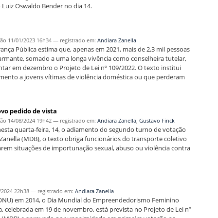
o Luiz Oswaldo Bender no dia 14.
o
ção
11/01/2023 16h34
— registrado em:
Andiara Zanella
ança Pública estima que, apenas em 2021, mais de 2,3 mil pessoas
alarmante, somado a uma longa vivência como conselheira tutelar,
tar em dezembro o Projeto de Lei nº 109/2022. O texto institui
ento a jovens vítimas de violência doméstica ou que perderam
vo pedido de vista
ção
14/08/2024 19h42
— registrado em:
Andiara Zanella
,
Gustavo Finck
 nesta quarta-feira, 14, o adiamento do segundo turno de votação
Zanella (MDB), o texto obriga funcionários do transporte coletivo
arem situações de importunação sexual, abuso ou violência contra
/2024 22h38
— registrado em:
Andiara Zanella
 (ONU) em 2014, o Dia Mundial do Empreendedorismo Feminino
celebrada em 19 de novembro, está prevista no Projeto de Lei nº