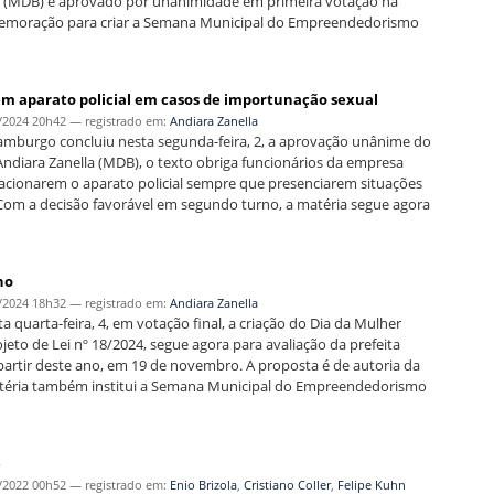
la (MDB) e aprovado por unanimidade em primeira votação na
omemoração para criar a Semana Municipal do Empreendedorismo
em aparato policial em casos de importunação sexual
/2024 20h42
— registrado em:
Andiara Zanella
amburgo concluiu nesta segunda-feira, 2, a aprovação unânime do
Andiara Zanella (MDB), o texto obriga funcionários da empresa
 acionarem o aparato policial sempre que presenciarem situações
 Com a decisão favorável em segundo turno, a matéria segue agora
no
/2024 18h32
— registrado em:
Andiara Zanella
quarta-feira, 4, em votação final, a criação do Dia da Mulher
o de Lei nº 18/2024, segue agora para avaliação da prefeita
partir deste ano, em 19 de novembro. A proposta é de autoria da
matéria também institui a Semana Municipal do Empreendedorismo
ê
/2022 00h52
— registrado em:
Enio Brizola
,
Cristiano Coller
,
Felipe Kuhn