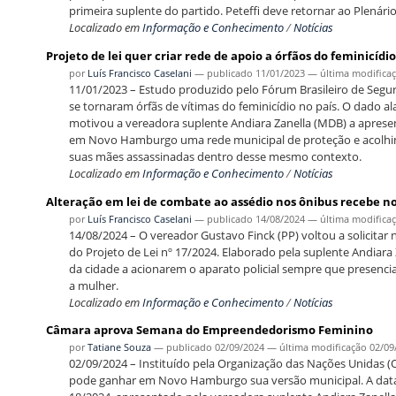
primeira suplente do partido. Peteffi deve retornar ao Plenári
Localizado em
Informação e Conhecimento
/
Notícias
Projeto de lei quer criar rede de apoio a órfãos do feminicídi
por
Luís Francisco Caselani
—
publicado
11/01/2023
—
última modifica
11/01/2023 – Estudo produzido pelo Fórum Brasileiro de Segur
se tornaram órfãs de vítimas do feminicídio no país. O dado 
motivou a vereadora suplente Andiara Zanella (MDB) a apresen
em Novo Hamburgo uma rede municipal de proteção e acolhim
suas mães assassinadas dentro desse mesmo contexto.
Localizado em
Informação e Conhecimento
/
Notícias
Alteração em lei de combate ao assédio nos ônibus recebe no
por
Luís Francisco Caselani
—
publicado
14/08/2024
—
última modifica
14/08/2024 – O vereador Gustavo Finck (PP) voltou a solicitar
do Projeto de Lei nº 17/2024. Elaborado pela suplente Andiara 
da cidade a acionarem o aparato policial sempre que presenci
a mulher.
Localizado em
Informação e Conhecimento
/
Notícias
Câmara aprova Semana do Empreendedorismo Feminino
por
Tatiane Souza
—
publicado
02/09/2024
—
última modificação
02/09
02/09/2024 – Instituído pela Organização das Nações Unidas
pode ganhar em Novo Hamburgo sua versão municipal. A data, 