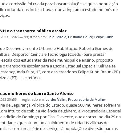
u que a comissão foi criada para buscar soluções e que a população
blica oriunda das fortes chuvas que atingiram o estado no mês de
viços.
NH e o transporte público escolar
/2023 15h48
— registrado em:
Enio Brizola
,
Cristiano Coller
,
Felipe Kuhn
, e de Desenvolvimento Urbano e Habilitação, Roberta Gomes de
ltura, Desporto, Ciência e Tecnologia (Coedu) para prestar
a escala dos estudantes da rede municipal de ensino, proposto
e o transporte escolar para a Escola Estadual Especial Keli Meise
esta segunda-feira, 13, com os vereadores Felipe Kuhn Braun (PP)
izola (PT) – secretário.
es às mulheres do bairro Santo Afonso
2023 20h53
— registrado em:
Lurdes Valim
,
Procuradoria da Mulher
ia de Segurança Pública do Estado, quase 500 mulheres sofreram
om intuito de coibir a violência de gênero, a Procuradoria Especial
 edição do Domingo por Elas. O evento, que ocorreu no dia 29 na
e entidades que atuam no acolhimento de cidadãs vítimas de
mílias, com uma série de serviços à população e diversão para as