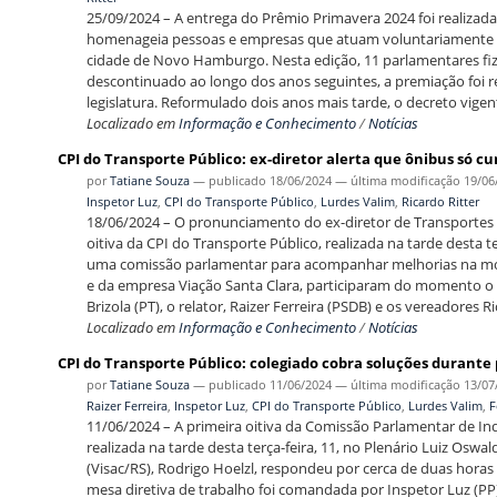
25/09/2024 – A entrega do Prêmio Primavera 2024 foi realizada 
homenageia pessoas e empresas que atuam voluntariamente 
cidade de Novo Hamburgo. Nesta edição, 11 parlamentares fiz
descontinuado ao longo dos anos seguintes, a premiação foi r
legislatura. Reformulado dois anos mais tarde, o decreto vige
Localizado em
Informação e Conhecimento
/
Notícias
CPI do Transporte Público: ex-diretor alerta que ônibus só c
por
Tatiane Souza
—
publicado
18/06/2024
—
última modificação
19/06
Inspetor Luz
,
CPI do Transporte Público
,
Lurdes Valim
,
Ricardo Ritter
18/06/2024 – O pronunciamento do ex-diretor de Transportes d
oitiva da CPI do Transporte Público, realizada na tarde desta 
uma comissão parlamentar para acompanhar melhorias na mob
e da empresa Viação Santa Clara, participaram do momento o pr
Brizola (PT), o relator, Raizer Ferreira (PSDB) e os vereadores 
Localizado em
Informação e Conhecimento
/
Notícias
CPI do Transporte Público: colegiado cobra soluções durante 
por
Tatiane Souza
—
publicado
11/06/2024
—
última modificação
13/07
Raizer Ferreira
,
Inspetor Luz
,
CPI do Transporte Público
,
Lurdes Valim
,
F
11/06/2024 – A primeira oitiva da Comissão Parlamentar de In
realizada na tarde desta terça-feira, 11, no Plenário Luiz Osw
(Visac/RS), Rodrigo Hoelzl, respondeu por cerca de duas hora
mesa diretiva de trabalho foi comandada por Inspetor Luz (PP),