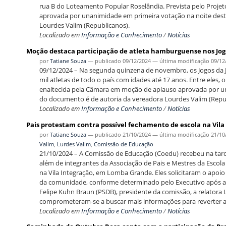
rua B do Loteamento Popular Roselândia. Prevista pelo Projeto
aprovada por unanimidade em primeira votação na noite des
Lourdes Valim (Republicanos).
Localizado em
Informação e Conhecimento
/
Notícias
Moção destaca participação de atleta hamburguense nos Jog
por
Tatiane Souza
—
publicado
09/12/2024
—
última modificação
09/12
09/12/2024 – Na segunda quinzena de novembro, os Jogos da J
mil atletas de todo o país com idades até 17 anos. Entre eles, 
enaltecida pela Câmara em moção de aplauso aprovada por una
do documento é de autoria da vereadora Lourdes Valim (Repu
Localizado em
Informação e Conhecimento
/
Notícias
Pais protestam contra possível fechamento de escola na Vi
por
Tatiane Souza
—
publicado
21/10/2024
—
última modificação
21/10
Valim
,
Lurdes Valim
,
Comissão de Educação
21/10/2024 – A Comissão de Educação (Coedu) recebeu na tarde
além de integrantes da Associação de Pais e Mestres da Escol
na Vila Integração, em Lomba Grande. Eles solicitaram o apoio 
da comunidade, conforme determinado pelo Executivo após as
Felipe Kuhn Braun (PSDB), presidente da comissão, a relatora L
comprometeram-se a buscar mais informações para reverter a
Localizado em
Informação e Conhecimento
/
Notícias