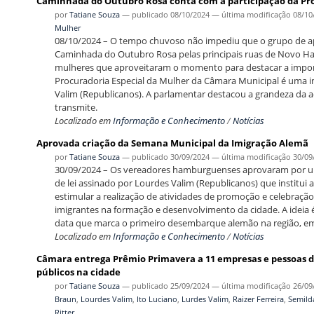
Caminhada do Outubro Rosa conta com a participação da Pr
por
Tatiane Souza
—
publicado
08/10/2024
—
última modificação
08/10
Mulher
08/10/2024 – O tempo chuvoso não impediu que o grupo de ap
Caminhada do Outubro Rosa pelas principais ruas de Novo Ham
mulheres que aproveitaram o momento para destacar a import
Procuradoria Especial da Mulher da Câmara Municipal é uma i
Valim (Republicanos). A parlamentar destacou a grandeza da aç
transmite.
Localizado em
Informação e Conhecimento
/
Notícias
Aprovada criação da Semana Municipal da Imigração Alemã
por
Tatiane Souza
—
publicado
30/09/2024
—
última modificação
30/09
30/09/2024 – Os vereadores hamburguenses aprovaram por una
de lei assinado por Lourdes Valim (Republicanos) que institu
estimular a realização de atividades de promoção e celebração
imigrantes na formação e desenvolvimento da cidade. A ideia 
data que marca o primeiro desembarque alemão na região, em
Localizado em
Informação e Conhecimento
/
Notícias
Câmara entrega Prêmio Primavera a 11 empresas e pessoas 
públicos na cidade
por
Tatiane Souza
—
publicado
25/09/2024
—
última modificação
26/09
Braun
,
Lourdes Valim
,
Ito Luciano
,
Lurdes Valim
,
Raizer Ferreira
,
Semilda
Ritter