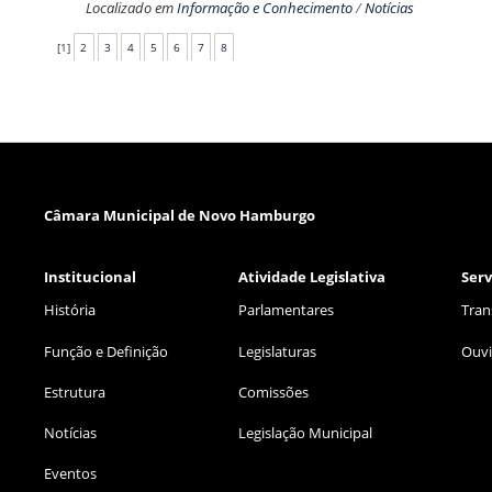
Localizado em
Informação e Conhecimento
/
Notícias
[
1
]
2
3
4
5
6
7
8
Câmara Municipal de Novo Hamburgo
Institucional
Atividade Legislativa
Serv
História
Parlamentares
Tran
Função e Definição
Legislaturas
Ouvi
Estrutura
Comissões
Notícias
Legislação Municipal
Eventos