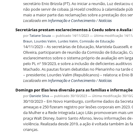
secretário Enio Brizola (PT). Ao iniciar a reunião, Luz destaco
não pode servir de cobaia. Já Hoelzl creditou à calamidade pú
maio a maior parte das reclamações sobre a prestação dos ser
Localizado em
Informação e Conhecimento
/
Notícias
Secretárias prestam esclarecimentos à Coedu sobre o Avalia 
por
Tatiane Souza
—
publicado
14/11/2023
—
última modificação
14/11
Braun
,
Lourdes Valim
,
Lurdes Valim
,
Comissão de Educação
14/11/2023 – As secretárias de Educação, Maristela Guasselli
Oliveira, participaram de reunião da Comissão de Educação, Cu
esclarecimentos sobre o sistema próprio de avaliação em larg
pelo PL nº 59/2023, e sobre a inclusão de deficientes auditivos 
Machado. As pautas foram debatidas no Plenarinho na tarde d
– presidente; Lourdes Valim (Republicanos) – relatora; e Enio Br
Localizado em
Informação e Conhecimento
/
Notícias
Domingo por Elas leva diversão para as famílias e informaçõ
por
Daniele Silva
—
publicado
30/10/2023
—
última modificação
30/10/
30/10/2023 – Em Novo Hamburgo, conforme dados da Secretar
ameaças e 250 fizeram registro por lesões corporais em 2023. C
da Mulher e a Rede Integrada Laço Lilás promoveram mais uma
praça Walt Disney, bairro Santo Afonso, levou informações d
violência. Realizada desde 2019, a ação é voltada também às fa
crianças.