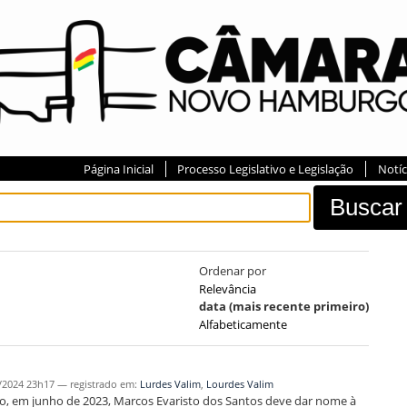
Página Inicial
Processo Legislativo e Legislação
Notíc
Ordenar por
Relevância
data (mais recente primeiro)
Alfabeticamente
/2024 23h17
— registrado em:
Lurdes Valim
,
Lourdes Valim
to, em junho de 2023, Marcos Evaristo dos Santos deve dar nome à