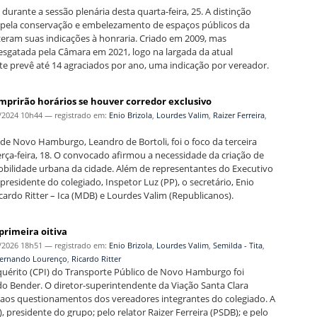
durante a sessão plenária desta quarta-feira, 25. A distinção
pela conservação e embelezamento de espaços públicos da
eram suas indicações à honraria. Criado em 2009, mas
esgatada pela Câmara em 2021, logo na largada da atual
nte prevê até 14 agraciados por ano, uma indicação por vereador.
umprirão horários se houver corredor exclusivo
/2024 10h44
— registrado em:
Enio Brizola
,
Lourdes Valim
,
Raizer Ferreira
,
e Novo Hamburgo, Leandro de Bortoli, foi o foco da terceira
terça-feira, 18. O convocado afirmou a necessidade da criação de
ilidade urbana da cidade. Além de representantes do Executivo
esidente do colegiado, Inspetor Luz (PP), o secretário, Enio
Ricardo Ritter – Ica (MDB) e Lourdes Valim (Republicanos).
primeira oitiva
/2026 18h51
— registrado em:
Enio Brizola
,
Lourdes Valim
,
Semilda - Tita
,
ernando Lourenço
,
Ricardo Ritter
quérito (CPI) do Transporte Público de Novo Hamburgo foi
aldo Bender. O diretor-superintendente da Viação Santa Clara
s aos questionamentos dos vereadores integrantes do colegiado. A
 presidente do grupo; pelo relator Raizer Ferreira (PSDB); e pelo