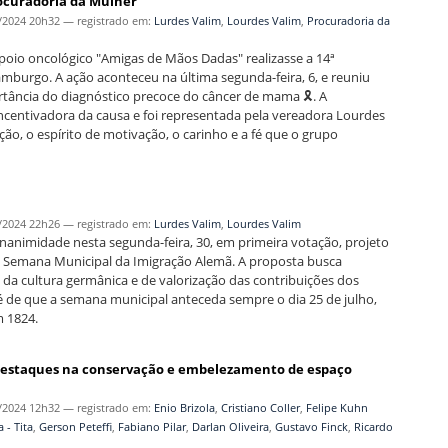
ocuradoria da Mulher
/2024 20h32
— registrado em:
Lurdes Valim
,
Lourdes Valim
,
Procuradoria da
oio oncológico "Amigas de Mãos Dadas" realizasse a 14ª
burgo. A ação aconteceu na última segunda-feira, 6, e reuniu
ância do diagnóstico precoce do câncer de mama 🎗️. A
ncentivadora da causa e foi representada pela vereadora Lourdes
ão, o espírito de motivação, o carinho e a fé que o grupo
/2024 22h26
— registrado em:
Lurdes Valim
,
Lourdes Valim
nimidade nesta segunda-feira, 30, em primeira votação, projeto
i a Semana Municipal da Imigração Alemã. A proposta busca
 da cultura germânica e de valorização das contribuições dos
é de que a semana municipal anteceda sempre o dia 25 de julho,
 1824.
destaques na conservação e embelezamento de espaço
/2024 12h32
— registrado em:
Enio Brizola
,
Cristiano Coller
,
Felipe Kuhn
 - Tita
,
Gerson Peteffi
,
Fabiano Pilar
,
Darlan Oliveira
,
Gustavo Finck
,
Ricardo