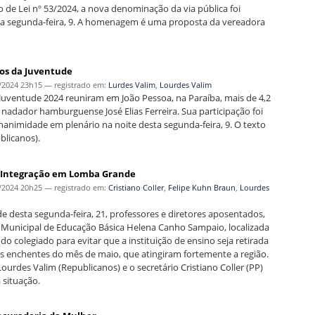
 de Lei nº 53/2024, a nova denominação da via pública foi
ta segunda-feira, 9. A homenagem é uma proposta da vereadora
os da Juventude
/2024 23h15
— registrado em:
Lurdes Valim
,
Lourdes Valim
uventude 2024 reuniram em João Pessoa, na Paraíba, mais de 4,2
o nadador hamburguense José Elias Ferreira. Sua participação foi
nimidade em plenário na noite desta segunda-feira, 9. O texto
blicanos).
la Integração em Lomba Grande
/2024 20h25
— registrado em:
Cristiano Coller
,
Felipe Kuhn Braun
,
Lourdes
 desta segunda-feira, 21, professores e diretores aposentados,
a Municipal de Educação Básica Helena Canho Sampaio, localizada
do colegiado para evitar que a instituição de ensino seja retirada
 enchentes do mês de maio, que atingiram fortemente a região.
ourdes Valim (Republicanos) e o secretário Cristiano Coller (PP)
 situação.