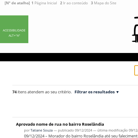
Ir
Ferramentas
[Nº de atalho]
1
Página Inicial
2
Ir ao conteúdo
3
Mapa do Site
para
Pessoais
o
conteúdo.
|
ACESSIBILIDADE
ALT+"A"
Ir
para
a
navegação
74
itens atendem ao seu critério.
Filtrar os resultados
Aprovado nome de rua no bairro Roselândia
por
Tatiane Souza
—
publicado
09/12/2024
—
última modificação
09/12
09/12/2024 – Morador do bairro Roselândia até seu falecimen