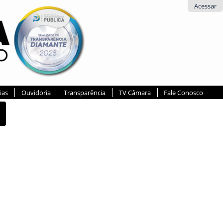
Acessar
ias
Ouvidoria
Transparência
TV Câmara
Fale Conosco